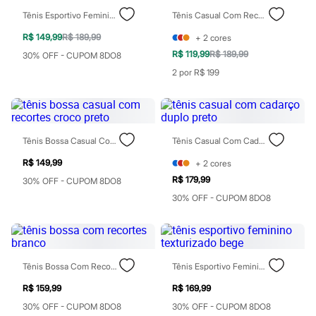
Sawary
Yessica
Tênis Esportivo Feminino Com Recortes Bege
Tênis Casual Com Recortes Bicolor Branco
Moda esportiva
R$ 149,99
R$ 189,99
+
2
cores
Acessórios
Blusas
R$ 119,99
R$ 189,99
30% OFF - CUPOM 8DO8
Calçados
2 por R$ 199
Leggings
Shorts e Bermudas
Tops
Moda íntima
Calcinhas
Tênis Bossa Casual Com Recortes Croco Preto
Tênis Casual Com Cadarço Duplo Preto
Cintas e Modeladores
Meias
R$ 149,99
+
2
cores
Pijamas
Sutiãs e Tops
R$ 179,99
30% OFF - CUPOM 8DO8
Moda praia
30% OFF - CUPOM 8DO8
Biquínis
Maiôs
Saídas de praia
Personagens
Plus size
Tênis Bossa Com Recortes Branco
Tênis Esportivo Feminino Texturizado Bege
Blusas e Camisetas
Calças
R$ 159,99
R$ 169,99
Casacos e Jaquetas
Jeans
30% OFF - CUPOM 8DO8
30% OFF - CUPOM 8DO8