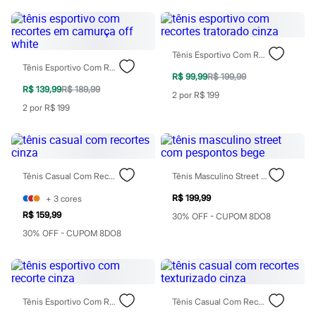
Patrulha Canina
Sonic
Stitch
Beleza
Tênis Esportivo Com Recortes Tratorado Cinza
Kits
Tênis Esportivo Com Recortes Em Camurça Off White
Perfumes árabes
R$ 99,99
R$ 199,99
Novidades
R$ 139,99
R$ 189,99
2 por R$ 199
Cabelos
2 por R$ 199
Condicionador
Escovas e Pentes
Finalizadores
Shampoo
Tratamento
Cuidados com o corpo
Tênis Casual Com Recortes Cinza
Tênis Masculino Street Com Pespontos Bege
Hidratante
R$ 199,99
+
3
cores
Protetor solar
Tratamento
R$ 159,99
30% OFF - CUPOM 8DO8
Cuidados com o rosto
30% OFF - CUPOM 8DO8
Esfoliante
Hidratante
Protetor solar
Tônicos
Maquiagens
Base
Tênis Esportivo Com Recorte Cinza
Tênis Casual Com Recortes Texturizado Cinza
Batom