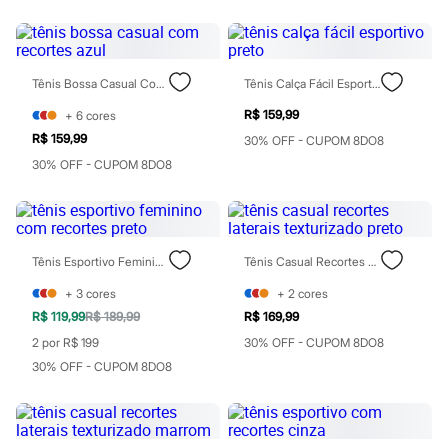
Todos os produtos
Infantil
Em alta
Arrumadinho para os meninos
Romântico para as meninas
Tênis Bossa Casual Com Recortes Azul
Tênis Calça Fácil Esportivo Preto
Inverno
R$ 159,99
+
6
cores
Novidades
Roupas menina
R$ 159,99
30% OFF - CUPOM 8DO8
0 a 24 meses
30% OFF - CUPOM 8DO8
1 a 5 anos
4 a 12 anos
10 a 16 anos
Roupas menino
0 a 24 meses
1 a 5 anos
Tênis Esportivo Feminino Com Recortes Preto
Tênis Casual Recortes Laterais Texturizado Preto
4 a 12 anos
+
3
cores
+
2
cores
10 a 16 anos
Acessórios
R$ 119,99
R$ 189,99
R$ 169,99
Recém-nascido
2 por R$ 199
30% OFF - CUPOM 8DO8
Bolsas e Mochilas
30% OFF - CUPOM 8DO8
Chapéus
Calçados
Botas
Chinelos
Pantufas