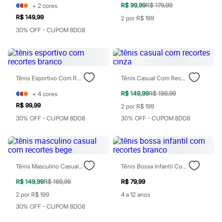
R$ 99,99
R$ 179,99
+
2
cores
Blush
Corretivo
R$ 149,99
2 por R$ 199
Gloss
30% OFF - CUPOM 8DO8
Pó facial
Sombras
Al Wataniah
Banderas
Beleza C&A
Tênis Esportivo Com Recortes Branco
Tênis Casual Com Recortes Cinza
Boca Rosa
Bruna Tavares
R$ 149,99
R$ 189,99
+
4
cores
Carolina Herrera
Ciclo
R$ 99,99
2 por R$ 199
Fran by Franciny Ehlke
30% OFF - CUPOM 8DO8
30% OFF - CUPOM 8DO8
Jean Paul Gaultier
Lancôme
Mari Maria
Mascavo
Niina Secrets
Tênis Masculino Casual Com Recortes Bege
Tênis Bossa Infantil Com Recortes Branco
Océane
Payot
R$ 149,99
R$ 169,99
R$ 79,99
Rabanne
Real Techniques
2 por R$ 199
4 a 12 anos
Vizzela
30% OFF - CUPOM 8DO8
Vult