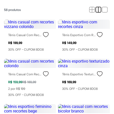
Calças
Casacos e Jaquetas
Jeans
58
produtos
Macacões
Saias
Shorts e Bermudas
Vestidos
Acessórios
Tênis Casual Com Recortes Vizzano Colorido
Tênis Esportivo Com Recortes Cinza
Bolsas
Bonés e Chapéus
R$ 199,99
R$ 149,99
Bijoux
30% OFF - CUPOM 8DO8
30% OFF - CUPOM 8DO8
Cintos
Óculos
Relógios
Calçados
Botas
Chinelos
Tênis Casual Com Recortes Colorido
Tênis Esportivo Texturizado Cinza
Rasteirinhas
R$ 159,99
R$ 169,99
R$ 169,99
Sandálias
Sapatilhas
2 por R$ 199
30% OFF - CUPOM 8DO8
Tênis
30% OFF - CUPOM 8DO8
Marcas
City
Clock House
Mindset