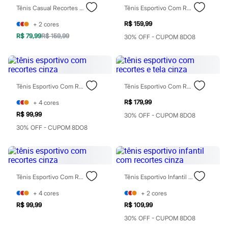
Rasteirinhas
Tênis Casual Recortes Laterais Texturizado Marrom
Tênis Esportivo Com Recortes Cinza
Sandálias
Tênis
R$ 159,99
+
2
cores
Diversão
R$ 79,99
R$ 159,99
30% OFF - CUPOM 8DO8
Marcas
Baby Club
Fifteen
Miss Fifteen
Palomino
Tênis Esportivo Com Recortes Cinza
Tênis Esportivo Com Recortes E Tela Cinza
Moda íntima
Calcinhas
R$ 179,99
+
4
cores
Cuecas
R$ 99,99
Meias
30% OFF - CUPOM 8DO8
Pijamas
30% OFF - CUPOM 8DO8
Moda praia
Biquínis e Maiôs
Blusas de proteção
Sungas
Personagens
Tênis Esportivo Com Recortes Cinza
Tênis Esportivo Infantil Com Recortes Cinza
Bluey
Disney
+
4
cores
+
2
cores
Hello Kitty
R$ 99,99
R$ 109,99
Homem Aranha
Minecraft
30% OFF - CUPOM 8DO8
Naruto