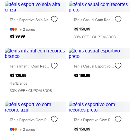
Perfumes
Perfumes femininos
Perfumes infantis
Perfumes masculinos
Tênis Esportivo Sola Alta Cinza
Tênis Casual Com Recortes Preto
Todos os produtos
Mindse7
R$ 159,99
+
2
cores
Novidades
R$ 99,99
30% OFF - CUPOM 8DO8
Blusas
Calças
Casacos e Jaquetas
Jeans
Saias
Shorts e Bermudas
Tênis Infantil Com Recortes Branco
Tênis Casual Esportivo Preto
T-shirt
Vestidos
R$ 129,99
R$ 169,99
Acessórios
4 a 12 anos
Alfaiataria
30% OFF - CUPOM 8DO8
Calçados
Guarda-roupa
Moda esportiva
Plus size
Special Basics
Calçados
Tênis Esportivo Com Recorte Azul
Tênis Esportivo Com Recortes Preto
Novidades
R$ 159,99
+
2
cores
Feminino