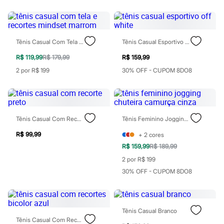
Moda esportiva
Shorts e Saias
Vestidos
Masculino
Em alta
Tênis Casual Com Tela E Recortes Mindset Marrom
Tênis Casual Esportivo Off White
Dia dos Pais
Inverno
R$ 119,99
R$ 179,99
R$ 159,99
Novidades
2 por R$ 199
30% OFF - CUPOM 8DO8
Roupas
Bermudas
Camisas
Calças
Camisetas e Regatas
Tênis Casual Com Recorte Preto
Tênis Feminino Jogging Chuteira Camurça Cinza
Casacos e Jaquetas
Jeans
R$ 99,99
+
2
cores
Polos
Acessórios
R$ 159,99
R$ 189,99
Bolsas e Mochilas
2 por R$ 199
Chapéus e Bonés
30% OFF - CUPOM 8DO8
Cintos
Carteiras
Óculos
Relógios
Calçados
Tênis Casual Branco
Botas
Tênis Casual Com Recortes Bicolor Azul