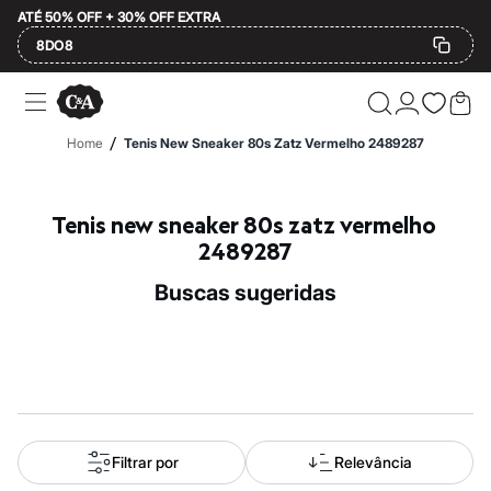
ATÉ 50% OFF + 30% OFF EXTRA
8DO8
Ofertas
Compre por Departamento
Feminino
/
Home
Tenis New Sneaker 80s Zatz Vermelho 2489287
Masculino
Infantil
Calçados
Mindse7
Tenis new sneaker 80s zatz vermelho 
Plus Size
2489287
Até 20% off
Até 40% off
buscas sugeridas
Até 60% off
A partir de 60% off
Feminino
Em alta
Inverno
Alfaiataria
Novidades
Roupas
Blusas e Camisetas
Filtrar por
Relevância
Básicos