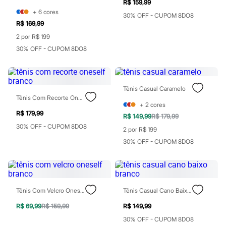
R$ 159,99
Chinelos
+
6
cores
Sapatos
30% OFF - CUPOM 8DO8
Sandálias e Papetes
R$ 169,99
Tênis
2 por R$ 199
Moda esportiva
Acessórios
30% OFF - CUPOM 8DO8
Bermudas
Camisetas
Calças
Calçados
Tênis Casual Caramelo
Regatas
Tênis Com Recorte Oneself Branco
Moda íntima
+
2
cores
Cuecas
R$ 179,99
R$ 149,99
R$ 179,99
Meias
30% OFF - CUPOM 8DO8
2 por R$ 199
Pijamas
Moda praia
30% OFF - CUPOM 8DO8
Personagens
Plus size
Blusas e Camisetas
Calças
Camisas
Tênis Com Velcro Oneself Branco
Tênis Casual Cano Baixo Branco
Casacos e Jaquetas
Jeans
R$ 69,99
R$ 159,99
R$ 149,99
Moda esportiva
30% OFF - CUPOM 8DO8
Shorts e Bermudas