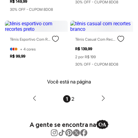
Botas
R$ 149,99
30% OFF - CUPOM 8DO8
Chinelos
30% OFF - CUPOM 8DO8
Pantufas
Rasteirinhas
Sandálias
Sapatilhas
Sapatos
Scarpin
Tênis Esportivo Com Recortes Preto
Tênis Casual Com Recortes Branco
Tamancos
R$ 139,99
+
4
cores
Tênis
Masculino
R$ 99,99
2 por R$ 199
Chinelos
30% OFF - CUPOM 8DO8
Sandálias
Sapatênis
Sapatos
Você está na página
Tênis
Menina
Babuche
1
2
Botas
Chinelos
Pantufas
Sandálias
Sapatilhas
A gente se encontra na
Tênis
Menino