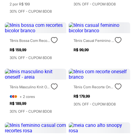
Moda esportiva
2 por R$ 199
30% OFF - CUPOM 8DO8
Shorts e Saias
30% OFF - CUPOM 8DO8
Vestidos
Masculino
Em alta
Dia dos Pais
Inverno
Novidades
Tênis Bossa Com Recortes Bicolor Branco
Tênis Casual Feminino Bicolor Branco
Roupas
R$ 159,99
R$ 99,99
Bermudas
Camisas
30% OFF - CUPOM 8DO8
Calças
Camisetas e Regatas
Casacos e Jaquetas
Jeans
Polos
Tênis Masculino Knit Oneself - Areia
Tênis Com Recorte Oneself Branco
Acessórios
Bolsas e Mochilas
R$ 179,99
+
2
cores
Chapéus e Bonés
R$ 189,99
30% OFF - CUPOM 8DO8
Cintos
Carteiras
30% OFF - CUPOM 8DO8
Óculos
Relógios
Calçados
Botas