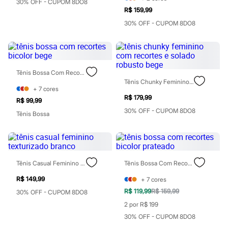
30% OFF - CUPOM 8DO8
Rasteirinhas
R$ 159,99
Sandálias
30% OFF - CUPOM 8DO8
Tênis
Diversão
Marcas
Baby Club
Fifteen
Miss Fifteen
Tênis Bossa Com Recortes Bicolor Bege
Palomino
Tênis Chunky Feminino Com Recortes E Solado Robusto Bege
Moda íntima
+
7
cores
Calcinhas
R$ 179,99
R$ 99,99
Cuecas
30% OFF - CUPOM 8DO8
Tênis Bossa
Meias
Pijamas
Moda praia
Biquínis e Maiôs
Blusas de proteção
Sungas
Tênis Casual Feminino Texturizado Branco
Tênis Bossa Com Recortes Bicolor Prateado
Personagens
R$ 149,99
Bluey
+
7
cores
Disney
R$ 119,99
R$ 159,99
30% OFF - CUPOM 8DO8
Hello Kitty
2 por R$ 199
Homem Aranha
Minecraft
30% OFF - CUPOM 8DO8
Naruto