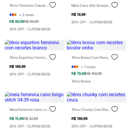
Chinelos
Tênis Feminino Casual Com Recortes Rosa
Meia Cano Alto Snoopy Rosa
Sapatos
Sandálias e Papetes
R$ 19,99
+
2
cores
Tênis
R$ 89,99
R$ 99,99
30% OFF - CUPOM 8DO8
Moda esportiva
Acessórios
30% OFF - CUPOM 8DO8
Bermudas
Camisetas
Calças
Calçados
Regatas
Tênis Esportivo Feminino Com Recortes Branco
Tênis Bossa Com Recortes Bicolor Vinho
Moda íntima
Cuecas
R$ 169,99
+
7
cores
Meias
R$ 79,99
R$ 159,99
30% OFF - CUPOM 8DO8
Pijamas
Moda praia
Tênis Bossa
Personagens
Plus size
Blusas e Camisetas
Calças
Camisas
Meia Feminina Cano Longo Stitch 34-39 Rosa
Tênis Chunky Com Recortes Cinza
Casacos e Jaquetas
Jeans
R$ 15,99
R$ 22,99
R$ 169,99
Moda esportiva
30% OFF - CUPOM 8DO8
30% OFF - CUPOM 8DO8
Shorts e Bermudas