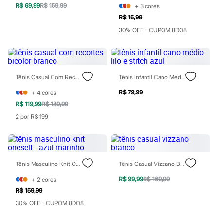
Perfumes
R$ 69,99
R$ 159,99
+
3
cores
Perfumes femininos
Perfumes infantis
R$ 15,99
Perfumes masculinos
30% OFF - CUPOM 8DO8
Todos os produtos
Mindse7
Novidades
Blusas
Calças
Tênis Casual Com Recortes Bicolor Branco
Tênis Infantil Cano Médio Lilo E Stitch Azul
Casacos e Jaquetas
Jeans
R$ 79,99
+
4
cores
Saias
R$ 119,99
R$ 189,99
Shorts e Bermudas
T-shirt
2 por R$ 199
Vestidos
Acessórios
Alfaiataria
Calçados
Guarda-roupa
Tênis Masculino Knit Oneself - Azul Marinho
Tênis Casual Vizzano Branco
Moda esportiva
Plus size
R$ 99,99
R$ 169,99
+
2
cores
Special Basics
R$ 159,99
Calçados
Novidades
30% OFF - CUPOM 8DO8
Feminino