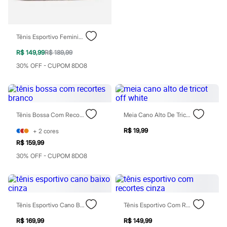
Sawary
Yessica
Moda esportiva
Acessórios
Tênis Esportivo Feminino Com Recortes Bege
Blusas
Calçados
R$ 149,99
R$ 189,99
Leggings
Shorts e Bermudas
30% OFF - CUPOM 8DO8
Tops
Moda íntima
Calcinhas
Cintas e Modeladores
Meias
Tênis Bossa Com Recortes Branco
Meia Cano Alto De Tricot Off White
Pijamas
Sutiãs e Tops
R$ 19,99
+
2
cores
Moda praia
R$ 159,99
Biquínis
30% OFF - CUPOM 8DO8
Maiôs
Saídas de praia
Personagens
Plus size
Blusas e Camisetas
Calças
Tênis Esportivo Cano Baixo Cinza
Tênis Esportivo Com Recortes Cinza
Casacos e Jaquetas
Jeans
R$ 169,99
R$ 149,99