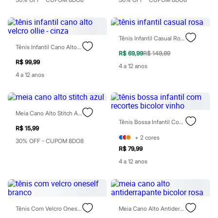
Blush
Corretivo
Gloss
Pó facial
Tênis Infantil Casual Rosa
Sombras
Tênis Infantil Cano Alto Velcro Ollie - Cinza
Al Wataniah
R$ 69,99
R$ 149,99
Banderas
R$ 99,99
4 a 12 anos
Beleza C&A
4 a 12 anos
Boca Rosa
Bruna Tavares
Carolina Herrera
Ciclo
Fran by Franciny Ehlke
Meia Cano Alto Stitch Azul
Jean Paul Gaultier
Tênis Bossa Infantil Com Recortes Bicolor Vinho
R$ 15,99
Lancôme
+
2
cores
Mari Maria
30% OFF - CUPOM 8DO8
Mascavo
R$ 79,99
Niina Secrets
4 a 12 anos
Océane
Payot
Rabanne
Real Techniques
Vizzela
Vult
Tênis Com Velcro Oneself Branco
Meia Cano Alto Antiderrapante Bicolor Rosa