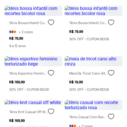
Todos os produtos
Infantil
Em alta
Arrumadinho para os meninos
Romântico para as meninas
Tênis Bossa Infantil Com Recortes Bicolor Rosa
Tênis Bossa Infantil Com Recortes Bicolor Rosa
Inverno
R$ 79,99
+
2
cores
Novidades
Roupas menina
R$ 79,99
30% OFF - CUPOM 8DO8
0 a 24 meses
4 a 12 anos
1 a 5 anos
4 a 12 anos
10 a 16 anos
Roupas menino
0 a 24 meses
Tênis Esportivo Feminino Texturizado Bege
Meia De Tricot Cano Alto Cinza
1 a 5 anos
4 a 12 anos
R$ 169,99
R$ 19,99
10 a 16 anos
Acessórios
30% OFF - CUPOM 8DO8
30% OFF - CUPOM 8DO8
Recém-nascido
Bolsas e Mochilas
Chapéus
Calçados
Tênis Knit Casual Off White
Botas
Tênis Casual Com Recorte Texturizado Rosa
Chinelos
R$ 169,99
Pantufas
+
2
cores