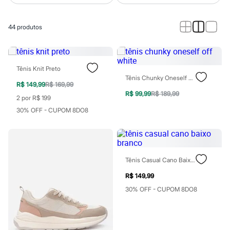
Calças
Casacos e Jaquetas
Jeans
44
produtos
Macacões
Saias
Shorts e Bermudas
Vestidos
Acessórios
Tênis Knit Preto
Bolsas
Tênis Chunky Oneself Off White
Bonés e Chapéus
R$ 149,99
R$ 169,99
Bijoux
R$ 99,99
R$ 189,99
2 por R$ 199
Cintos
30% OFF - CUPOM 8DO8
Óculos
Relógios
Calçados
Botas
Chinelos
Rasteirinhas
Tênis Casual Cano Baixo Branco
Sandálias
Sapatilhas
R$ 149,99
Tênis
30% OFF - CUPOM 8DO8
Marcas
City
Clock House
Mindset