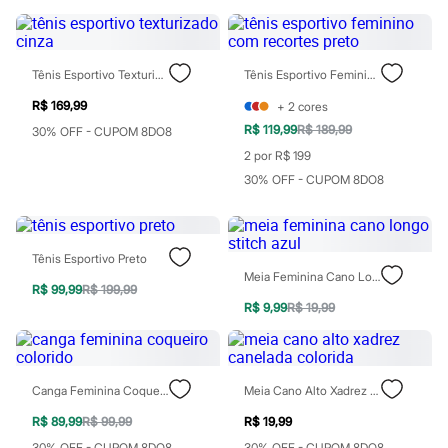
Patrulha Canina
Sonic
Stitch
Beleza
Tênis Esportivo Texturizado Cinza
Tênis Esportivo Feminino Com Recortes Preto
Kits
Perfumes árabes
R$ 169,99
+
2
cores
Novidades
R$ 119,99
R$ 189,99
30% OFF - CUPOM 8DO8
Cabelos
2 por R$ 199
Condicionador
Escovas e Pentes
30% OFF - CUPOM 8DO8
Finalizadores
Shampoo
Tratamento
Cuidados com o corpo
Tênis Esportivo Preto
Hidratante
Meia Feminina Cano Longo Stitch Azul
Protetor solar
R$ 99,99
R$ 199,99
Tratamento
R$ 9,99
R$ 19,99
Cuidados com o rosto
Esfoliante
Hidratante
Protetor solar
Tônicos
Canga Feminina Coqueiro Colorido
Meia Cano Alto Xadrez Canelada Colorida
Maquiagens
R$ 89,99
R$ 99,99
R$ 19,99
Base
Batom
30% OFF - CUPOM 8DO8
30% OFF - CUPOM 8DO8