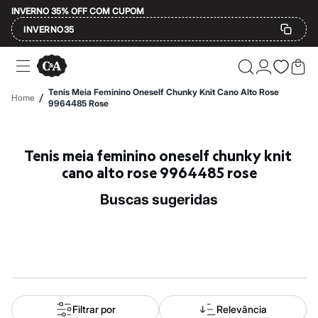
INVERNO 35% OFF COM CUPOM
INVERNO35
Ofertas
Compre por Departamento
Feminino
Tenis Meia Feminino Oneself Chunky Knit Cano Alto Rose
/
Home
Masculino
9964485 Rose
Infantil
Calçados
Mindse7
Tenis meia feminino oneself chunky knit 
Plus Size
Até 20% off
cano alto rose 9964485 rose
Até 40% off
Até 60% off
buscas sugeridas
A partir de 60% off
Feminino
Em alta
Inverno
Alfaiataria
Novidades
Roupas
Blusas e Camisetas
Básicos
Filtrar por
Relevância