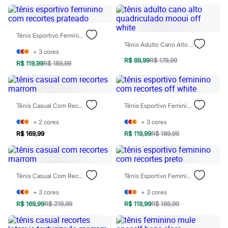
Sawary
Yessica
Moda esportiva
Acessórios
Tênis Esportivo Feminino Com Recortes Prateado
Blusas
Tênis Adulto Cano Alto Quadriculado Mooui Off White
Calçados
+
3
cores
Leggings
R$ 89,99
R$ 179,99
R$ 119,99
R$ 189,99
Shorts e Bermudas
Tops
Moda íntima
Calcinhas
Cintas e Modeladores
Tênis Casual Com Recortes Marrom
Tênis Esportivo Feminino Com Recortes Off White
Meias
Pijamas
+
2
cores
+
3
cores
Sutiãs e Tops
R$ 169,99
R$ 119,99
R$ 189,99
Moda praia
Biquínis
Maiôs
Saídas de praia
Personagens
Tênis Casual Com Recortes Marrom
Tênis Esportivo Feminino Com Recortes Preto
Plus size
+
3
cores
+
3
cores
Blusas e Camisetas
Calças
R$ 169,99
R$ 219,99
R$ 119,99
R$ 189,99
Casacos e Jaquetas
Jeans