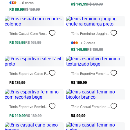
Chinelos
+
6
cores
R$ 149,99
R$ 179,99
Sapatos
R$ 89,99
R$ 159,99
Sandálias e Papetes
Tênis
Moda esportiva
Acessórios
Bermudas
Tênis Casual Com Recortes Colorido
Tênis Feminino Jogging Chuteira Camurça Preto
Camisetas
R$ 159,99
R$ 169,99
+
2
cores
Calças
Calçados
R$ 149,99
R$ 189,99
Regatas
Moda íntima
Cuecas
Meias
Tênis Esportivo Calce Fácil Preto
Tênis Esportivo Feminino Texturizado Bege
Pijamas
Moda praia
R$ 139,99
R$ 169,99
Personagens
Plus size
Blusas e Camisetas
Calças
Camisas
Tênis Esportivo Feminino Com Recortes Bege
Tênis Casual Feminino Bicolor Branco
Casacos e Jaquetas
R$ 149,99
R$ 189,99
R$ 99,99
Jeans
Moda esportiva
Shorts e Bermudas