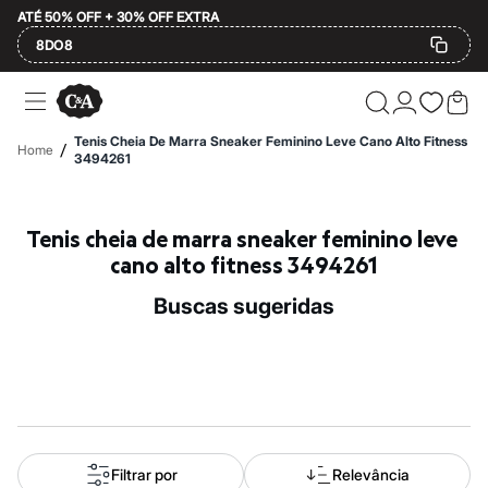
ATÉ 50% OFF + 30% OFF EXTRA
8DO8
Ofertas
Compre por Departamento
Feminino
Tenis Cheia De Marra Sneaker Feminino Leve Cano Alto Fitness
/
Home
Masculino
3494261
Infantil
Calçados
Mindse7
Tenis cheia de marra sneaker feminino leve 
Plus Size
Até 20% off
cano alto fitness 3494261
Até 40% off
Até 60% off
buscas sugeridas
A partir de 60% off
Feminino
Em alta
Inverno
Alfaiataria
Novidades
Roupas
Blusas e Camisetas
Básicos
Filtrar por
Relevância