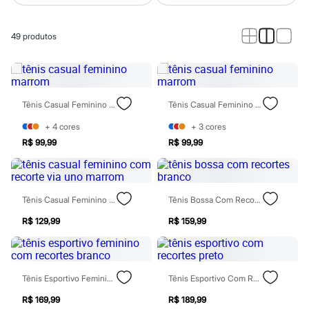
Calças
Casacos e Jaquetas
Jeans
49
produtos
Macacões
Saias
Shorts e Bermudas
Vestidos
Acessórios
Bolsas
Tênis Casual Feminino Marrom
Tênis Casual Feminino Marrom
Bonés e Chapéus
Bijoux
+
4
cores
+
3
cores
Cintos
R$ 99,99
R$ 99,99
Óculos
Relógios
Calçados
Botas
Chinelos
Tênis Casual Feminino Com Recorte Via Uno Marrom
Tênis Bossa Com Recortes Branco
Rasteirinhas
R$ 129,99
R$ 159,99
Sandálias
Sapatilhas
Tênis
Marcas
City
Tênis Esportivo Feminino Com Recortes Branco
Tênis Esportivo Com Recortes Preto
Clock House
Mindset
R$ 169,99
R$ 189,99