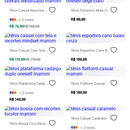
Moda esportiva
Shorts e Saias
Tênis Casual Recortes Laterais Texturizado Marrom
Tênis Feminino Mule Oneself Bege Claro
Vestidos
Masculino
R$ 86,99
+
2
cores
Em alta
R$ 79,99
R$ 159,99
Dia dos Pais
Inverno
Novidades
Roupas
Bermudas
Tênis Casual Com Tela E Recortes Mindset Marrom
Tênis Esportivo Cano Baixo Cinza
Camisas
Calças
R$ 119,99
R$ 179,99
R$ 169,99
Camisetas e Regatas
Casacos e Jaquetas
Jeans
Polos
Tênis Plataforma Cadarço Duplo Oneself Marrom
Tênis Flatform Casual Marrom
Acessórios
Bolsas e Mochilas
R$ 169,99
+
2
cores
Chapéus e Bonés
R$ 149,99
Cintos
Carteiras
Óculos
Relógios
Tênis Casual Caramelo
Calçados
Tênis Bossa Com Recortes Bicolor Marrom
Botas
+
2
cores