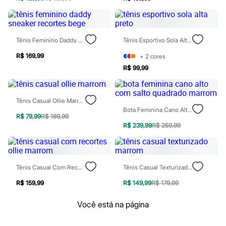
Patrulha Canina
Sonic
Stitch
Beleza
Tênis Feminino Daddy Sneaker Recortes Bege
Tênis Esportivo Sola Alta Preto
Kits
Perfumes árabes
R$ 169,99
+
2
cores
Novidades
R$ 99,99
Cabelos
Condicionador
Escovas e Pentes
Finalizadores
Tênis Casual Ollie Marrom
Shampoo
Bota Feminina Cano Alto Com Salto Quadrado Marrom
Tratamento
R$ 79,99
R$ 169,99
Cuidados com o corpo
R$ 239,99
R$ 259,99
Hidratante
Protetor solar
Tratamento
Cuidados com o rosto
Tênis Casual Com Recortes Ollie Marrom
Tênis Casual Texturizado Marrom
Esfoliante
Hidratante
R$ 159,99
R$ 149,99
R$ 179,99
Protetor solar
Tônicos
Você está na página
Maquiagens
Base
Batom