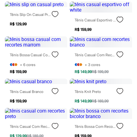
Rasteirinhas
Sandálias
Tênis
Tênis Slip On Casual Preto
Diversão
Tênis Casual Esportivo Off White
R$ 129,99
Marcas
R$ 159,99
Baby Club
Fifteen
Miss Fifteen
Palomino
Moda íntima
Tênis Bossa Casual Com Recortes Marrom
Tênis Casual Com Recortes Branco
Calcinhas
Cuecas
+
6
cores
+
3
cores
Meias
R$ 159,99
R$ 149,99
R$ 199,99
Pijamas
Moda praia
Biquínis e Maiôs
Blusas de proteção
Tênis Casual Branco
Tênis Knit Preto
Sungas
R$ 159,99
R$ 149,99
R$ 169,99
Personagens
Bluey
Disney
Hello Kitty
Homem Aranha
Tênis Casual Com Recortes Preto
Tênis Bossa Com Recortes Bicolor Branco
Minecraft
Naruto
R$ 129,99
R$ 189,99
R$ 159,99