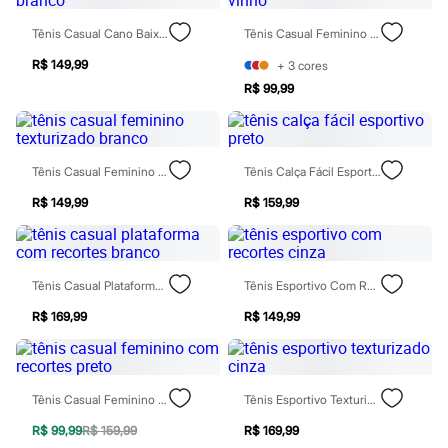
Todos os produtos
Infantil
Tênis Casual Cano Baixo Branco
Tênis Casual Feminino Vinho
Em alta
Arrumadinho para os meninos
R$ 149,99
+
3
cores
Romântico para as meninas
R$ 99,99
Inverno
Novidades
Roupas menina
0 a 24 meses
1 a 5 anos
Tênis Casual Feminino Texturizado Branco
Tênis Calça Fácil Esportivo Preto
4 a 12 anos
R$ 149,99
R$ 159,99
10 a 16 anos
Roupas menino
0 a 24 meses
1 a 5 anos
4 a 12 anos
Tênis Casual Plataforma Com Recortes Branco
Tênis Esportivo Com Recortes Cinza
10 a 16 anos
Acessórios
R$ 169,99
R$ 149,99
Recém-nascido
Bolsas e Mochilas
Chapéus
Calçados
Tênis Casual Feminino Com Recortes Preto
Tênis Esportivo Texturizado Cinza
Botas
Chinelos
R$ 99,99
R$ 159,99
R$ 169,99
Pantufas