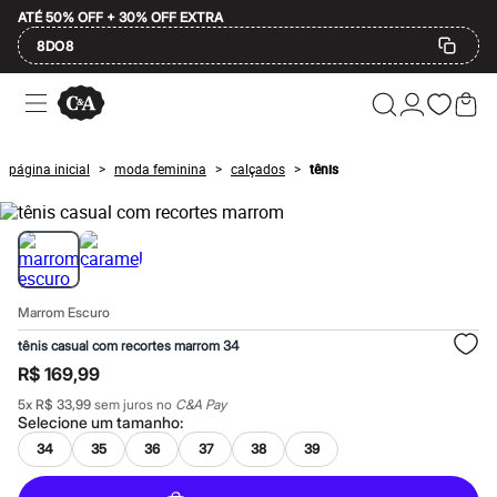
ATÉ 50% OFF + 30% OFF EXTRA
8DO8
Ofertas
Compre por Departamento
Feminino
Masculino
página inicial
moda feminina
calçados
tênis
>
>
>
Infantil
Calçados
Mindse7
Plus Size
Até 20% off
Até 40% off
Até 60% off
Marrom Escuro
A partir de 60% off
Feminino
tênis casual com recortes marrom 34
Em alta
R$ 169,99
Inverno
Alfaiataria
5
x
R$ 33,99
sem juros no
C&A Pay
Novidades
Selecione um
tamanho
:
Roupas
34
35
36
37
38
39
Blusas e Camisetas
Básicos