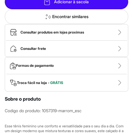
Calças
Adicionar à sacola
Casacos e Jaquetas
Jeans
Macacões
Encontrar similares
Saias
Shorts e Bermudas
Vestidos
Consultar produtos em lojas proximas
Acessórios
Bolsas
Bonés e Chapéus
Consultar frete
Bijoux
Cintos
Óculos
Formas de pagamento
Relógios
Calçados
Botas
Troca fácil na loja -
GRÁTIS
Chinelos
Rasteirinhas
Sandálias
Sobre o produto
Sapatilhas
Tênis
Codigo do produto
:
1057319-marrom_esc
Marcas
City
Clock House
Esse tênis feminino une conforto e versatilidade para o seu dia a dia. Com
Mindset
um design moderno que mistura texturas e cores suaves, este calçado é a