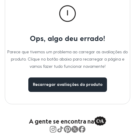
Moda esportiva
Cor
:
Marrom
Shorts e Saias
Vestidos
Masculino
Em alta
Dia dos Pais
Inverno
Ops, algo deu errado!
Novidades
Roupas
Bermudas
Parece que tivemos um problema ao carregar as avaliações do
Camisas
produto. Clique no botão abaixo para recarregar a página e
Calças
vamos fazer tudo funcionar novamente!
Camisetas e Regatas
Casacos e Jaquetas
Jeans
Polos
Recarregar avaliações do produto
Acessórios
Bolsas e Mochilas
Chapéus e Bonés
Cintos
Carteiras
Óculos
A gente se encontra na
Relógios
Calçados
Botas