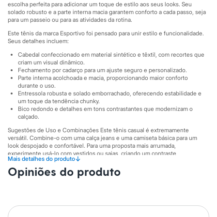
Sawary
escolha perfeita para adicionar um toque de estilo aos seus looks. Seu
Yessica
solado robusto e a parte interna macia garantem conforto a cada passo, seja
Moda esportiva
para um passeio ou para as atividades da rotina.
Acessórios
Este tênis da marca Esportivo foi pensado para unir estilo e funcionalidade.
Blusas
Seus detalhes incluem:
Calçados
Leggings
Cabedal confeccionado em material sintético e têxtil, com recortes que
Shorts e Bermudas
criam um visual dinâmico.
Fechamento por cadarço para um ajuste seguro e personalizado.
Tops
Parte interna acolchoada e macia, proporcionando maior conforto
Moda íntima
durante o uso.
Calcinhas
Entressola robusta e solado emborrachado, oferecendo estabilidade e
Cintas e Modeladores
um toque da tendência chunky.
Meias
Bico redondo e detalhes em tons contrastantes que modernizam o
Pijamas
calçado.
Sutiãs e Tops
Sugestões de Uso e Combinações Este tênis casual é extremamente
Moda praia
versátil. Combine-o com uma calça jeans e uma camiseta básica para um
Biquínis
look despojado e confortável. Para uma proposta mais arrumada,
Maiôs
experimente usá-lo com vestidos ou saias, criando um contraste
Saídas de praia
↓
Mais detalhes do produto
interessante entre o casual e o feminino. Ele também é o par perfeito para
Personagens
Opiniões do produto
conjuntos de moletom ou calças de alfaiataria, provando que o conforto
Plus size
pode andar junto com a moda.
Blusas e Camisetas
A gente se encontra na C&A! ❤
Calças
Casacos e Jaquetas
Informacoes gerais:
Jeans
Material
:
Poliuretano