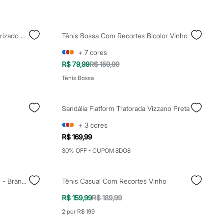
Tênis Casual Com Recorte Texturizado Rosa
Tênis Bossa Com Recortes Bicolor Vinho
+
7
cores
R$ 79,99
R$ 159,99
Tênis Bossa
Sandália Flatform Tratorada Vizzano Preta
+
3
cores
R$ 169,99
30% OFF - CUPOM 8DO8
Tênis Casual Com Recortes Ollie - Branco
Tênis Casual Com Recortes Vinho
R$ 159,99
R$ 189,99
2 por R$ 199