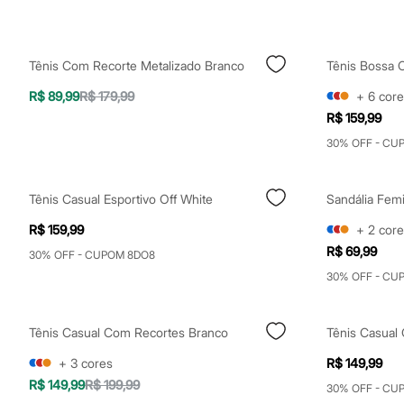
Shorts e Saias
Vestidos
Masculino
Em alta
Tênis Com Recorte Metalizado Branco
Tênis Bossa 
Dia dos Pais
Inverno
R$ 89,99
R$ 179,99
+
6
core
Novidades
R$ 159,99
Roupas
Bermudas
30% OFF - CU
Camisas
Calças
Camisetas e Regatas
Tênis Casual Esportivo Off White
Sandália Fem
Casacos e Jaquetas
Jeans
R$ 159,99
+
2
core
Polos
Acessórios
R$ 69,99
30% OFF - CUPOM 8DO8
Bolsas e Mochilas
30% OFF - CU
Chapéus e Bonés
Cintos
Carteiras
Óculos
Tênis Casual Com Recortes Branco
Tênis Casual
Relógios
+
3
cores
R$ 149,99
Calçados
Botas
R$ 149,99
R$ 199,99
30% OFF - CU
Chinelos