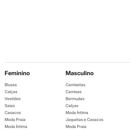
Infantil
Em alta
Arrumadinho para os meninos
Romântico para as meninas
Inverno
Novidades
Roupas menina
0 a 24 meses
1 a 5 anos
4 a 12 anos
10 a 16 anos
Roupas menino
0 a 24 meses
1 a 5 anos
Feminino
Masculino
4 a 12 anos
10 a 16 anos
Blusas
Camisetas
Acessórios
Calças
Camisas
Recém-nascido
Bolsas e Mochilas
Vestidos
Bermudas
Chapéus
Saias
Calças
Calçados
Casacos
Moda Íntima
Botas
Chinelos
Moda Praia
Jaquetas e Casacos
Pantufas
Moda Íntima
Moda Praia
Rasteirinhas