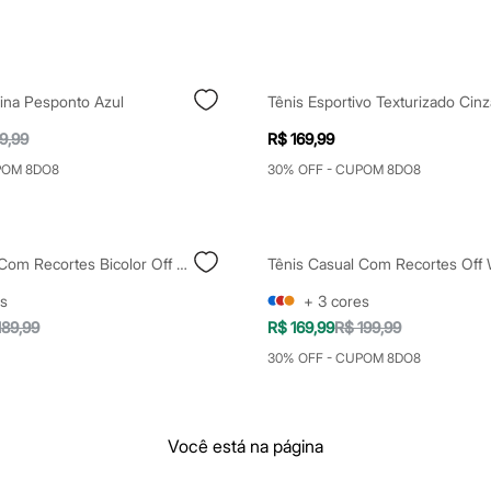
ina Pesponto Azul
Tênis Esportivo Texturizado Cinz
9,99
R$ 169,99
POM 8DO8
30% OFF - CUPOM 8DO8
Tênis Casual Com Recortes Bicolor Off White
Tênis Casual Com Recortes Off 
s
+
3
cores
189,99
R$ 169,99
R$ 199,99
30% OFF - CUPOM 8DO8
Você está na página