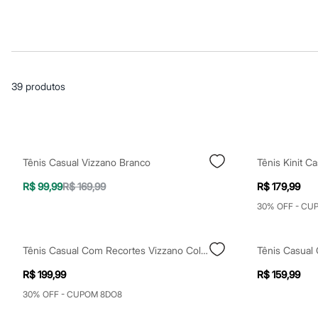
Casacos e Jaquetas
Jeans
Macacões
Saias
Shorts e Bermudas
Vestidos
Acessórios
39
produtos
Bolsas
Bonés e Chapéus
Bijoux
Cintos
Óculos
Relógios
Tênis Casual Vizzano Branco
Tênis Kinit C
Calçados
Botas
R$ 99,99
R$ 169,99
R$ 179,99
Chinelos
Rasteirinhas
30% OFF - CU
Sandálias
Sapatilhas
Tênis
Tênis Casual Com Recortes Vizzano Colorido
Tênis Casual
Marcas
City
R$ 199,99
R$ 159,99
Clock House
30% OFF - CUPOM 8DO8
Mindset
Sawary