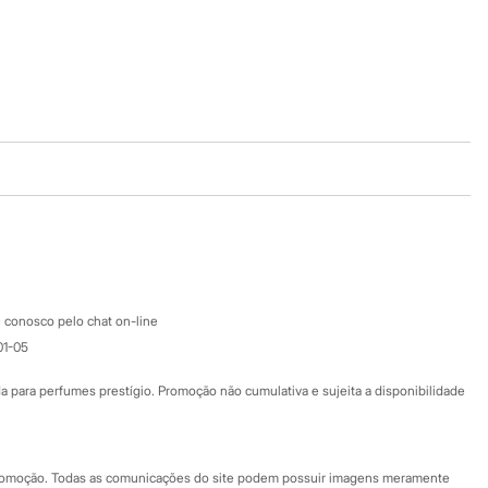
Baixe o app
Google store
Apple store
Atendimento
 conosco pelo chat on-line
01-05
Ajuda
Fale conosco
ara perfumes prestígio. Promoção não cumulativa e sujeita a disponibilidade
Nossas lojas
Nossas lojas plus size
Central de ética
 promoção. Todas as comunicações do site podem possuir imagens meramente