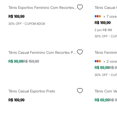
Yessica
Moda esportiva
Tênis Esportivo Feminino Com Recortes Branco
Tênis Casual 
Acessórios
Blusas
R$ 169,99
+
7
core
Calçados
R$ 169,99
30% OFF - CUPOM 8DO8
Leggings
Shorts e Bermudas
2 por R$ 199
Tops
30% OFF - CU
Moda íntima
Calcinhas
Cintas e Modeladores
Tênis Casual Feminino Com Recortes Preto
Meias
Pijamas
R$ 99,99
R$ 159,99
+
2
core
Sutiãs e Tops
Moda praia
R$ 89,99
R$ 9
Biquínis
30% OFF - CU
Maiôs
Saídas de praia
Personagens
Plus size
Tênis Casual Esportivo Preto
Tênis Com Ve
Blusas e Camisetas
R$ 169,99
R$ 69,99
R$ 1
Calças
Casacos e Jaquetas
Jeans
Moda esportiva