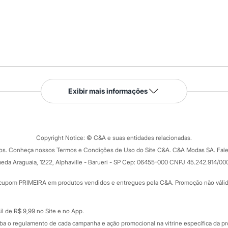
Serviços
Exibir mais informações
Tipos de serviços
o C&A
Clique e retire
Trocas e devoluções
ograma
Copyright Notice: © C&A e suas entidades relacionadas.
Formas de pagamento
dos. Conheça nossos Termos e Condições de Uso do Site C&A. C&A Modas SA. Fale
Todas as vantagens
ay
eda Araguaia, 1222, Alphaville - Barueri - SP Cep: 06455-000 CNPJ 45.242.914/00
Minha C&A
rtão
Cupons de desconto
cupom PRIMEIRA em produtos vendidos e entregues pela C&A. Promoção não válida p
Cartão presente
atórios
Sobre o cartão presente
nceira
l de R$ 9,99 no Site e no App.
de
iba o regulamento de cada campanha e ação promocional na vitrine específica da