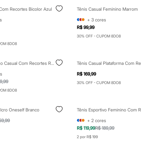
Com Recortes Bicolor Azul
Tênis Casual Feminino Marrom
s
+
3
cores
R$ 99,99
30% OFF - CUPOM 8DO8
POM 8DO8
Tênis Feminino Casual Com Recortes Rosa
s
R$ 169,99
9,99
30% OFF - CUPOM 8DO8
POM 8DO8
lcro Oneself Branco
59,99
+
2
cores
R$ 119,99
R$ 189,99
2 por R$ 199