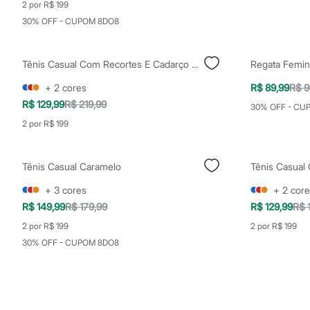
2 por R$ 199
Sapatos
Sandálias e Papetes
30% OFF - CUPOM 8DO8
Tênis
Moda esportiva
Acessórios
Tênis Casual Com Recortes E Cadarço Duplo Preto
Regata Femin
Bermudas
Camisetas
+
2
cores
R$ 89,99
R$ 9
Calças
R$ 129,99
R$ 219,99
Calçados
30% OFF - CU
Regatas
2 por R$ 199
Moda íntima
Cuecas
Meias
Tênis Casual Caramelo
Pijamas
Moda praia
+
3
cores
+
2
core
Personagens
Plus size
R$ 149,99
R$ 179,99
R$ 129,99
R$ 
Blusas e Camisetas
2 por R$ 199
2 por R$ 199
Calças
Camisas
30% OFF - CUPOM 8DO8
Casacos e Jaquetas
Jeans
Moda esportiva
Shorts e Bermudas
Todos os produtos