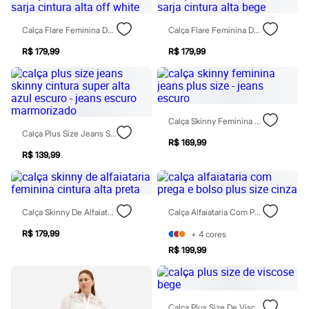
Sawary
Yessica
Moda esportiva
Calça Flare Feminina De Sarja Cintura Alta Off White
Calça Flare Feminina De Sarja Cintura Alta Bege
Acessórios
Blusas
R$ 179,99
R$ 179,99
Calçados
Leggings
Shorts e Bermudas
Tops
Moda íntima
Calça Skinny Feminina Jeans Plus Size - Jeans Escuro
Calcinhas
Calça Plus Size Jeans Skinny Cintura Super Alta Azul Escuro - Jeans Escuro Marmorizado
Cintas e Modeladores
R$ 169,99
Meias
R$ 139,99
Pijamas
Sutiãs e Tops
Moda praia
Biquínis
Calça Skinny De Alfaiataria Feminina Cintura Alta Preta
Calça Alfaiataria Com Prega E Bolso Plus Size Cinza
Maiôs
Saídas de praia
R$ 179,99
+
4
cores
Personagens
Plus size
R$ 199,99
Blusas e Camisetas
Calças
Casacos e Jaquetas
Jeans
Calça Plus Size De Viscose Bege