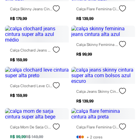
Chinelos
Sapatos
Calça Skinny Jeans Cintura Alta Azul
Calça Flare Feminina Cintura Alta Azul
Sandálias e Papetes
R$ 179,99
R$ 139,99
Tênis
Moda esportiva
Acessórios
Bermudas
Camisetas
Calça Skinny Feminina Jeans Cintura Alta Azul
Calças
Calça Clochard Jeans Cintura Super Alta Azul Médio
Calçados
R$ 99,99
Regatas
R$ 159,99
Moda íntima
Cuecas
Meias
Pijamas
Calça Clochard Leve Cintura Super Alta Preto
Moda praia
Calça Jeans Skinny Cintura Super Alta Com Bolsos Azul Escuro
Personagens
R$ 159,99
Plus size
R$ 139,99
Blusas e Camisetas
Calças
Camisas
Casacos e Jaquetas
Jeans
Calça Mom De Sarja Cintura Super Alta Bege
Calça Flare Feminina Cintura Alta Preta
Moda esportiva
R$ 99,99
R$ 149,99
Shorts e Bermudas
+
2
cores