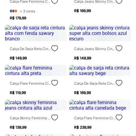
Calça Flare Feminina Com Nervuras Cintura Alta Preta
Calça Jeans Skinny Cintura Alta Azul
Patrulha Canina
Sonic
R$ 169,99
+
3
cores
Stitch
R$ 179,99
Beleza
Kits
Perfumes árabes
Novidades
Cabelos
Condicionador
Calça De Sarja Reta Cintura Alta Com Fenda Sawary Branco
Calça Jeans Skinny Cintura Super Alta Com Bolsos Azul Escuro
Escovas e Pentes
R$ 149,99
R$ 149,99
Finalizadores
Shampoo
Tratamento
Cuidados com o corpo
Hidratante
Calça Flare Feminina Cintura Alta Preta
Calça De Sarja Reta Cintura Alta Sawary Bege
Protetor solar
Tratamento
R$ 119,99
R$ 169,99
Cuidados com o rosto
Esfoliante
Hidratante
Protetor solar
Calça Skinny Feminina Jeans Cintura Alta Azul
Calça Flare Feminina Cintura Alta Canelada Bege
Tônicos
Maquiagens
R$ 139,99
R$ 239,99
Base
Batom