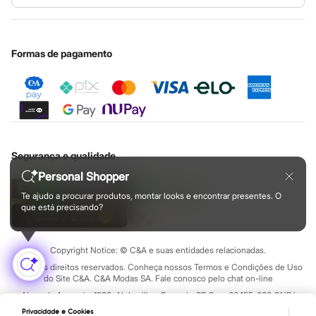
Babuche
Nossas lojas
Especial Dia dos Pais
Cupons de desconto
Configuração de cookies
Educação financeira
Botas
Chinelos
Nossas lojas plus size
Cartão presente
Minha privacidade
Sustentabilidade
Pantufas
Sobre o cartão presente
Central de ética
Sandálias
Formas de pagamento
Tênis
Marcas
Beira Rio
Cartago
Grendene
Havaianas
Ipanema
Moleca
Segurança e qualidade
Oneself
Personal Shopper
Redley
Rider
Te ajudo a procurar produtos, montar looks e encontrar presentes. O
Via Uno
que está precisando?
Vizzano
Zaxy
Esportivo
Copyright Notice: © C&A e suas entidades relacionadas.
Novidades
Todos os direitos reservados. Conheça nossos Termos e Condições de Uso
Calças
do Site C&A. C&A Modas SA. Fale conosco pelo chat on-line
Casacos e Jaquetas
Casacos e Jaquetas
Alameda Araguaia, 1222, Alphaville - Barueri - SP Cep: 06455-000 CNPJ
Plus size
45.242.914/0001-05
Privacidade e Cookies