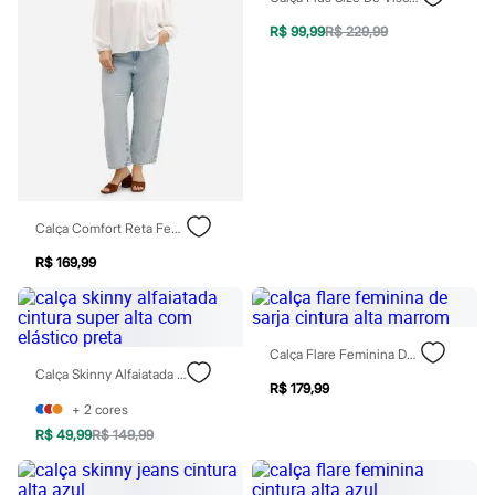
Moda esportiva
Shorts e Saias
R$ 99,99
R$ 229,99
Vestidos
Masculino
Em alta
Dia dos Pais
Inverno
Novidades
Roupas
Bermudas
Camisas
Calças
Calça Comfort Reta Feminina Jeans Cintura Super Alta Plus Size Azul
Camisetas e Regatas
R$ 169,99
Casacos e Jaquetas
Jeans
Polos
Acessórios
Bolsas e Mochilas
Calça Flare Feminina De Sarja Cintura Alta Marrom
Chapéus e Bonés
Calça Skinny Alfaiatada Cintura Super Alta Com Elástico Preta
Cintos
R$ 179,99
Carteiras
+
2
cores
Óculos
R$ 49,99
R$ 149,99
Relógios
Calçados
Botas