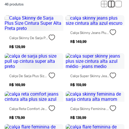
Calças
46
produtos
Casacos e Jaquetas
Jeans
Macacões
Saias
Shorts e Bermudas
Vestidos
Calça Skinny Jeans Plus Size Cintura Alta Azul Escuro
Acessórios
Calça Skinny De Sarja Plus Size Cintura Super Alta Preta Preto
Bolsas
R$ 149,99
Bonés e Chapéus
R$ 129,99
Bijoux
Cintos
Óculos
Relógios
Calçados
Calça De Sarja Plus Size Pull Up Cintura Super Alta Preto
Calça Super Skinny Jeans Plus Size Cintura Alta Azul Médio - Jeans Medio
Botas
Chinelos
R$ 169,99
R$ 159,99
Rasteirinhas
Sandálias
Sapatilhas
Tênis
Calça Reta Comfort Jeans Cintura Alta Plus Size Azul
Calça Skinny Feminina De Sarja Cintura Alta Marrom
Marcas
City
R$ 179,99
R$ 139,99
Clock House
Mindset