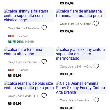
Todos os produtos
R$ 159,99
Infantil
Em alta
Arrumadinho para os meninos
Romântico para as meninas
Calça Flare De Alfaiataria Feminina Cintura Alta Preta
Inverno
Calça Skinny Alfaiatada Cintura Super Alta Com Elástico Bege
Novidades
R$ 139,99
Roupas menina
+
2
cores
0 a 24 meses
R$ 75,99
R$ 149,99
1 a 5 anos
4 a 12 anos
10 a 16 anos
Roupas menino
0 a 24 meses
Calça Flare Feminina Cintura Alta Vinho
1 a 5 anos
Calça Jeans Skinny Cintura Super Alta Azul Claro Marmorizado
4 a 12 anos
+
2
cores
10 a 16 anos
R$ 139,99
R$ 159,99
Acessórios
Recém-nascido
Bolsas e Mochilas
Chapéus
Calçados
Calça Jeans Wide Plus Size Cintura Super Alta Preta Preto
Botas
Calça Jeans Feminina Super Skinny Energy Cintura Alta Branca
R$ 169,99
Chinelos
R$ 139,99
Pantufas