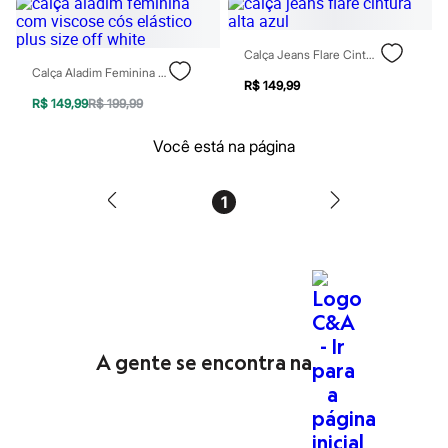
Blush
Corretivo
Gloss
Calça Jeans Flare Cintura Alta Azul
Pó facial
Calça Aladim Feminina Com Viscose Cós Elástico Plus Size Off White
R$ 149,99
Sombras
R$ 149,99
R$ 199,99
Al Wataniah
Banderas
Beleza C&A
Você está na página
Boca Rosa
Bruna Tavares
Carolina Herrera
1
Ciclo
Fran by Franciny Ehlke
Jean Paul Gaultier
Lancôme
Mari Maria
Mascavo
Niina Secrets
Océane
Payot
A gente se encontra na
Rabanne
Real Techniques
Vizzela
Vult