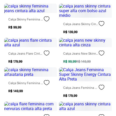
Rasteirinhas
Sandálias
Tênis
Diversão
Calça Skinny Feminina Jeans Cintura Alta Azul
Marcas
Calça Jeans Skinny Cintura Super Alta Com Bolso Azul Médio
Baby Club
R$ 99,99
Fifteen
R$ 139,99
Miss Fifteen
Palomino
Moda íntima
Calcinhas
Calça Jeans Flare Cintura Alta Azul
Calça Jeans New Skinny Cintura Alta Cinza
Cuecas
Meias
R$ 179,99
R$ 99,99
R$ 149,99
Pijamas
Moda praia
Biquínis e Maiôs
Blusas de proteção
Sungas
Calça Skinny Feminina Alfaiataria Preta
Personagens
Calça Jeans Feminina Super Skinny Energy Cintura Alta Preta
R$ 149,99
Bluey
R$ 179,99
Disney
Hello Kitty
Homem Aranha
Minecraft
Naruto