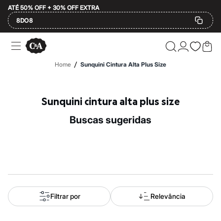
ATÉ 50% OFF + 30% OFF EXTRA
8DO8
Ofertas
Compre por Departamento
Feminino
/
Home
Sunquini Cintura Alta Plus Size
Masculino
Infantil
Calçados
Mindse7
Sunquini cintura alta plus size
Plus Size
Até 20% off
buscas sugeridas
Até 40% off
Até 60% off
A partir de 60% off
Feminino
Em alta
Inverno
Alfaiataria
Novidades
Roupas
Filtrar por
Relevância
Blusas e Camisetas
Básicos