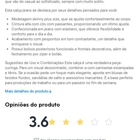
Sawary
que vão do casual ao sofisticado, sempre com muito estilo.
Yessica
Esta calça jeans se destaca por seus detalhes pensados para você:
Moda esportiva
Acessórios
Modelagem skinny plus size, que se ajusta confortavelmente ao corpo.
Blusas
Cintura alta com cós com passantes, proporcionando um ótimo ajuste.
Calçados
Confeccionada em jeans com elastano, que oferece flexibilidade e
conforto para o dia a dia.
Leggings
Acabamento com pespontos em tom contrastante, um detalhe que
Shorts e Bermudas
enriquece o visual.
Tops
Possui bolsos posteriores funcionais e frontais decorativos, além de
Moda íntima
fechamento por zíper e botão.
Calcinhas
Cintas e Modeladores
Sugestões de Uso e Combinações Esta calça é uma verdadeira peça-
curinga. Para um visual descontraído, combine-a com camisetas estampadas
Meias
e tênis. Se a ocasião pede um toque mais elegante, aposte em blusas de
Pijamas
tecidos fluidos, sandálias de salto e acessórios marcantes. É a base perfeita
Sutiãs e Tops
para produções de trabalho ou para um passeio no fim de semana.
Moda praia
Biquínis
↓
Mais detalhes do produto
A gente se encontra na C&A! ❤
Maiôs
Saídas de praia
Opiniões do produto
Suas medidas são:
Personagens
Cintura: Alta.
Plus size
3.6
Blusas e Camisetas
Informacoes gerais:
Calças
Material
:
69% algodão, 29% poliéster, 2% elastano
Casacos e Jaquetas
Cor
:
Azul
Jeans
Marcas
:
C&A
57
%