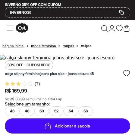
INVERNO 35% OFF COM CUPOM
INVERNO35
Ofertas
Compre por Departamento
Feminino
Masculino
página inicial
moda feminina
roupas
calças
>
>
>
Infantil
Calçados
Mindse7
Plus Size
30% OFF - CUPOM 8DO8
Até 20% off
calça skinny feminina jeans plus size - jeans escuro 46
Até 40% off
Até 60% off
(
7
)
A partir de 60% off
R$ 169,99
Feminino
Em alta
5
x
R$ 33,99
sem juros no
C&A Pay
Inverno
Selecione um
tamanho
:
Alfaiataria
46
48
50
52
54
56
Novidades
Roupas
Blusas e Camisetas
Adicionar à sacola
Básicos