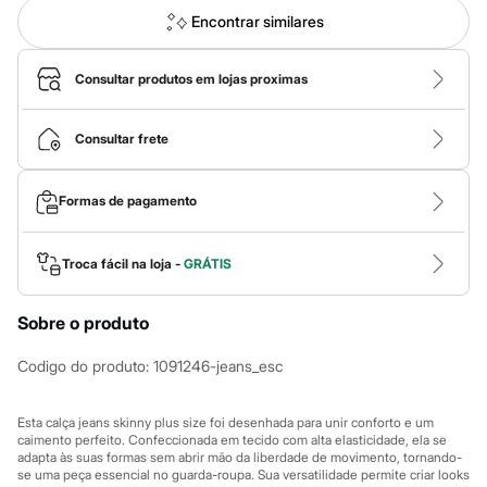
Calças
Casacos e Jaquetas
Encontrar similares
Jeans
Macacões
Saias
Consultar produtos em lojas proximas
Shorts e Bermudas
Vestidos
Acessórios
Consultar frete
Bolsas
Bonés e Chapéus
Bijoux
Formas de pagamento
Cintos
Óculos
Relógios
Troca fácil na loja -
GRÁTIS
Calçados
Botas
Chinelos
Sobre o produto
Rasteirinhas
Sandálias
Codigo do produto
:
1091246-jeans_esc
Sapatilhas
Tênis
Marcas
Esta calça jeans skinny plus size foi desenhada para unir conforto e um
City
caimento perfeito. Confeccionada em tecido com alta elasticidade, ela se
Clock House
adapta às suas formas sem abrir mão da liberdade de movimento, tornando-
Mindset
se uma peça essencial no guarda-roupa. Sua versatilidade permite criar looks