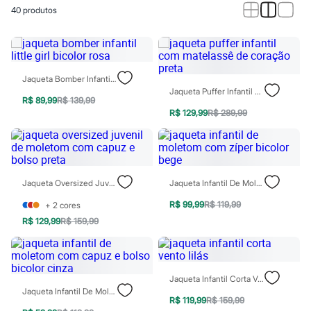
Calças
40
produtos
Casacos e Jaquetas
Jeans
Macacões
Saias
Shorts e Bermudas
Vestidos
Jaqueta Bomber Infantil Little Girl Bicolor Rosa
Acessórios
Jaqueta Puffer Infantil Com Matelassê De Coração Preta
Bolsas
R$ 89,99
R$ 139,99
Bonés e Chapéus
R$ 129,99
R$ 289,99
Bijoux
Cintos
Óculos
Relógios
Calçados
Jaqueta Oversized Juvenil De Moletom Com Capuz E Bolso Preta
Jaqueta Infantil De Moletom Com Zíper Bicolor Bege
Botas
Chinelos
R$ 99,99
R$ 119,99
+
2
cores
Rasteirinhas
R$ 129,99
R$ 159,99
Sandálias
Sapatilhas
Tênis
Marcas
City
Jaqueta Infantil Corta Vento Lilás
Clock House
Jaqueta Infantil De Moletom Com Capuz E Bolso Bicolor Cinza
Mindset
R$ 119,99
R$ 159,99