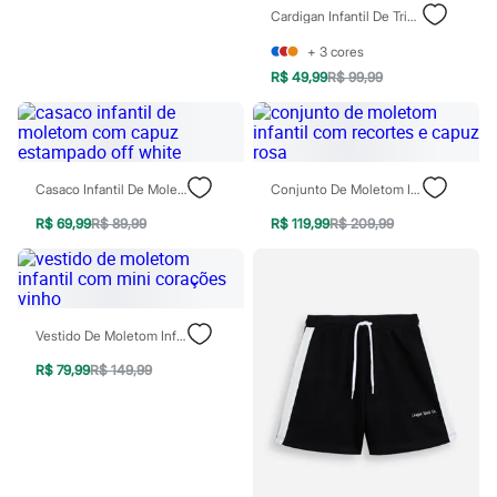
Rasteirinhas
Cardigan Infantil De Tricot Com Lacinhos Bege
Sandálias
Tênis
+
3
cores
Diversão
R$ 49,99
R$ 99,99
Marcas
Baby Club
Fifteen
Miss Fifteen
Palomino
Casaco Infantil De Moletom Com Capuz Estampado Off White
Conjunto De Moletom Infantil Com Recortes E Capuz Rosa
Moda íntima
Calcinhas
R$ 69,99
R$ 89,99
R$ 119,99
R$ 209,99
Cuecas
Meias
Pijamas
Moda praia
Biquínis e Maiôs
Blusas de proteção
Vestido De Moletom Infantil Com Mini Corações Vinho
Sungas
R$ 79,99
R$ 149,99
Personagens
Bluey
Disney
Hello Kitty
Homem Aranha
Minecraft
Naruto