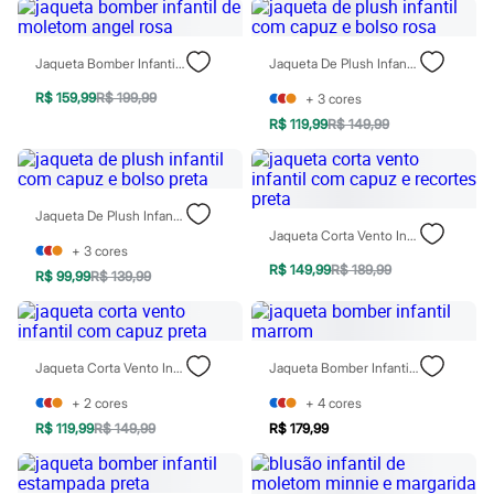
Moda esportiva
Shorts e Saias
Vestidos
Jaqueta Bomber Infantil De Moletom Angel Rosa
Jaqueta De Plush Infantil Com Capuz E Bolso Rosa
Masculino
Em alta
R$ 159,99
R$ 199,99
+
3
cores
Dia dos Pais
Inverno
R$ 119,99
R$ 149,99
Novidades
Roupas
Bermudas
Camisas
Jaqueta De Plush Infantil Com Capuz E Bolso Preta
Calças
Jaqueta Corta Vento Infantil Com Capuz E Recortes Preta
Camisetas e Regatas
+
3
cores
Casacos e Jaquetas
R$ 149,99
R$ 189,99
R$ 99,99
R$ 139,99
Jeans
Polos
Acessórios
Bolsas e Mochilas
Chapéus e Bonés
Jaqueta Corta Vento Infantil Com Capuz Preta
Jaqueta Bomber Infantil Marrom
Cintos
Carteiras
+
2
cores
+
4
cores
Óculos
R$ 119,99
R$ 149,99
R$ 179,99
Relógios
Calçados
Botas