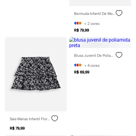
Patrulha Canina
Sonic
Bermuda Infantil De Moletom Com Listras Preta
Stitch
Beleza
+
2
cores
Kits
R$ 79,99
Perfumes árabes
Novidades
Cabelos
Condicionador
Escovas e Pentes
Blusa Juvenil De Poliamida Preta
Finalizadores
Shampoo
+
4
cores
Tratamento
R$ 69,99
Cuidados com o corpo
Hidratante
Protetor solar
Tratamento
Cuidados com o rosto
Esfoliante
Hidratante
Protetor solar
Tônicos
Saia Marias Infantil Floral Preta
Maquiagens
R$ 79,99
Base
Batom