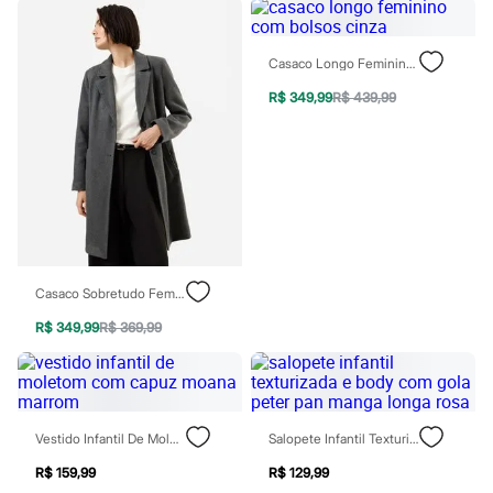
Blush
Corretivo
Gloss
Casaco Longo Feminino Com Bolsos Cinza
Pó facial
Sombras
R$ 349,99
R$ 439,99
Al Wataniah
Banderas
Beleza C&A
Boca Rosa
Bruna Tavares
Carolina Herrera
Ciclo
Fran by Franciny Ehlke
Jean Paul Gaultier
Lancôme
Casaco Sobretudo Feminino Texturizado Cinza
Mari Maria
R$ 349,99
R$ 369,99
Mascavo
Niina Secrets
Océane
Payot
Rabanne
Real Techniques
Vestido Infantil De Moletom Com Capuz Moana Marrom
Salopete Infantil Texturizada E Body Com Gola Peter Pan Manga Longa Rosa
Vizzela
Vult
R$ 159,99
R$ 129,99