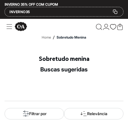
INVERNO 35% OFF COM CUPOM
INVERNO35
Ofertas
Compre por Departamento
Feminino
/
Home
Sobretudo Menina
Masculino
Infantil
Calçados
Mindse7
Sobretudo menina
Plus Size
Até 20% off
buscas sugeridas
Até 40% off
Até 60% off
A partir de 60% off
Feminino
Em alta
Inverno
Alfaiataria
Novidades
Roupas
Filtrar por
Relevância
Blusas e Camisetas
Básicos