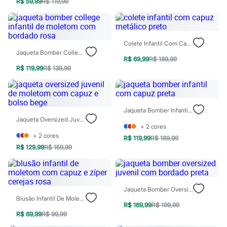
Sawary
R$ 59,99
R$ 119,99
Yessica
Moda esportiva
Acessórios
Blusas
Colete Infantil Com Capuz Metálico Preto
Calçados
Jaqueta Bomber College Infantil De Moletom Com Bordado Rosa
Leggings
R$ 69,99
R$ 189,99
Shorts e Bermudas
R$ 119,99
R$ 139,99
Tops
Moda íntima
Calcinhas
Cintas e Modeladores
Jaqueta Bomber Infantil Com Capuz Preta
Meias
Jaqueta Oversized Juvenil De Moletom Com Capuz E Bolso Bege
Pijamas
+
2
cores
Sutiãs e Tops
+
2
cores
Moda praia
R$ 119,99
R$ 189,99
Biquínis
R$ 129,99
R$ 159,99
Maiôs
Saídas de praia
Personagens
Plus size
Jaqueta Bomber Oversized Juvenil Com Bordado Preta
Blusas e Camisetas
Blusão Infantil De Moletom Com Capuz E Zíper Cerejas Rosa
Calças
R$ 169,99
R$ 199,99
Casacos e Jaquetas
R$ 69,99
R$ 99,99
Jeans