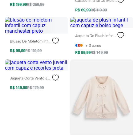
Casaco Infantil De Moletom Com Capuz De Gatinho Bege
Todos os produtos
R$ 199,99
R$ 259,99
Infantil
R$ 69,99
R$ 119,99
Em alta
Arrumadinho para os meninos
Romântico para as meninas
Inverno
Jaqueta De Plush Infantil Com Capuz E Bolso Bege
Novidades
Blusão De Moletom Infantil Com Capuz Manchester Preto
Roupas menina
+
3
cores
0 a 24 meses
R$ 99,99
R$ 119,99
1 a 5 anos
R$ 99,99
R$ 149,99
4 a 12 anos
10 a 16 anos
Roupas menino
0 a 24 meses
Jaqueta Corta Vento Juvenil Com Capuz E Recortes Preta
1 a 5 anos
4 a 12 anos
R$ 149,99
R$ 179,99
10 a 16 anos
Acessórios
Recém-nascido
Bolsas e Mochilas
Chapéus
Calçados
Botas
Chinelos
Pantufas