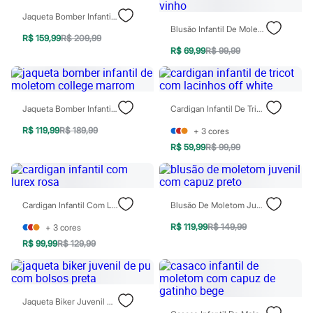
Chinelos
Jaqueta Bomber Infantil Estampada Preta
Sapatos
Blusão Infantil De Moletom Minnie E Margarida Vinho
Sandálias e Papetes
R$ 159,99
R$ 209,99
Tênis
R$ 69,99
R$ 99,99
Moda esportiva
Acessórios
Bermudas
Camisetas
Calças
Jaqueta Bomber Infantil De Moletom College Marrom
Cardigan Infantil De Tricot Com Lacinhos Off White
Calçados
Regatas
R$ 119,99
R$ 189,99
+
3
cores
Moda íntima
R$ 59,99
R$ 99,99
Cuecas
Meias
Pijamas
Moda praia
Cardigan Infantil Com Lurex Rosa
Blusão De Moletom Juvenil Com Capuz Preto
Personagens
Plus size
R$ 119,99
R$ 149,99
+
3
cores
Blusas e Camisetas
Calças
R$ 99,99
R$ 129,99
Camisas
Casacos e Jaquetas
Jeans
Moda esportiva
Jaqueta Biker Juvenil De Pu Com Bolsos Preta
Shorts e Bermudas