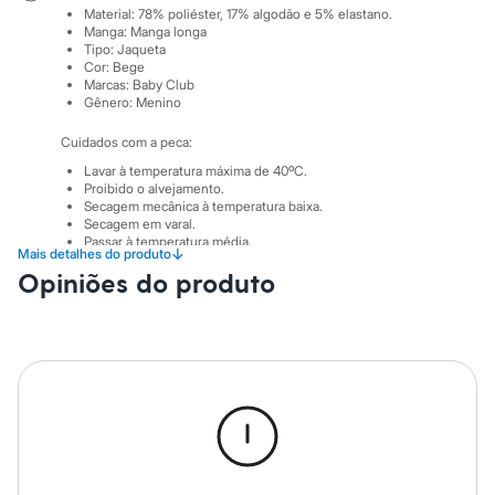
Sawary
Material
:
78% poliéster, 17% algodão e 5% elastano.
Yessica
Manga
:
Manga longa
Moda esportiva
Tipo
:
Jaqueta
Acessórios
Cor
:
Bege
Blusas
Marcas
:
Baby Club
Calçados
Gênero
:
Menino
Leggings
Shorts e Bermudas
Cuidados com a peca:
Tops
Lavar à temperatura máxima de 40ºC.
Moda íntima
Proibido o alvejamento.
Calcinhas
Secagem mecânica à temperatura baixa.
Cintas e Modeladores
Secagem em varal.
Meias
Passar à temperatura média.
↓
Mais detalhes do produto
Lavagem à seco com percloretileno.
Pijamas
Opiniões do produto
Não limpar à úmido.
Sutiãs e Tops
Moda praia
Biquínis
Maiôs
Saídas de praia
Personagens
Plus size
Blusas e Camisetas
Calças
Casacos e Jaquetas
Jeans