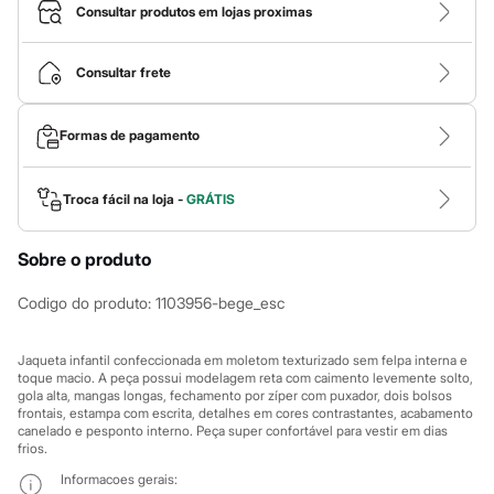
Calças
Consultar produtos em lojas proximas
Casacos e Jaquetas
Jeans
Macacões
Consultar frete
Saias
Shorts e Bermudas
Vestidos
Formas de pagamento
Acessórios
Bolsas
Bonés e Chapéus
Bijoux
Troca fácil na loja -
GRÁTIS
Cintos
Óculos
Sobre o produto
Relógios
Calçados
Botas
Codigo do produto
:
1103956-bege_esc
Chinelos
Rasteirinhas
Sandálias
Jaqueta infantil confeccionada em moletom texturizado sem felpa interna e
Sapatilhas
toque macio. A peça possui modelagem reta com caimento levemente solto,
gola alta, mangas longas, fechamento por zíper com puxador, dois bolsos
Tênis
frontais, estampa com escrita, detalhes em cores contrastantes, acabamento
Marcas
canelado e pesponto interno. Peça super confortável para vestir em dias
City
frios.
Clock House
Mindset
Informacoes gerais: