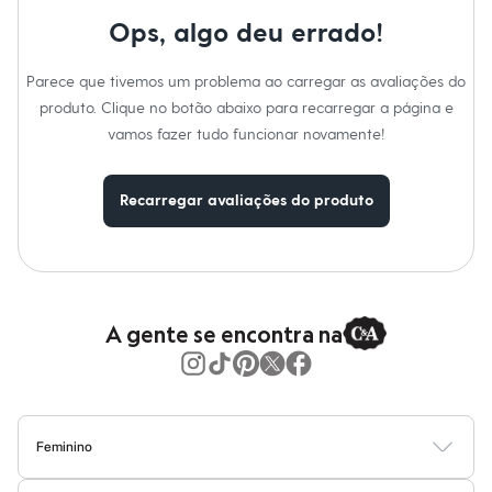
Moda esportiva
Shorts e Saias
Ops, algo deu errado!
Vestidos
Masculino
Parece que tivemos um problema ao carregar as avaliações do
Em alta
Dia dos Pais
produto. Clique no botão abaixo para recarregar a página e
Inverno
vamos fazer tudo funcionar novamente!
Novidades
Roupas
Bermudas
Recarregar avaliações do produto
Camisas
Calças
Camisetas e Regatas
Casacos e Jaquetas
Jeans
Polos
Acessórios
A gente se encontra na
Bolsas e Mochilas
Chapéus e Bonés
Cintos
Carteiras
Óculos
Relógios
Feminino
Calçados
Blusas
Calças
Vestidos
Saias
Casacos
Moda Praia
Moda Íntima
Botas