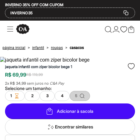
INVERNO 35% OFF COM CUPOM
INVERNO35
Ofertas
Compre por Departamento
Feminino
Masculino
página inicial
infantil
roupas
casacos
>
>
>
Infantil
Calçados
Mindse7
jaqueta infantil com zíper bicolor bege 1
Plus Size
Até 20% off
R$ 69,99
R$ 119,99
Até 40% off
2
x
R$ 34,99
sem juros no
C&A Pay
Até 60% off
Selecione um
tamanho
:
A partir de 60% off
Feminino
1
2
3
4
5
Em alta
Inverno
Adicionar à sacola
Alfaiataria
Novidades
Roupas
Encontrar similares
Blusas e Camisetas
Básicos