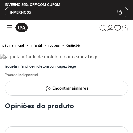
INVERNO 35% OFF COM CUPOM
INVERNO35
Ofertas
Compre por Departamento
Feminino
Masculino
página inicial
infantil
roupas
casacos
>
>
>
Infantil
Calçados
Mindse7
Plus Size
jaqueta infantil de moletom com capuz bege
Até 20% off
Até 40% off
Produto Indisponível
Até 60% off
A partir de 60% off
Encontrar similares
Feminino
Em alta
Inverno
Opiniões do produto
Alfaiataria
Novidades
Roupas
Blusas e Camisetas
Básicos