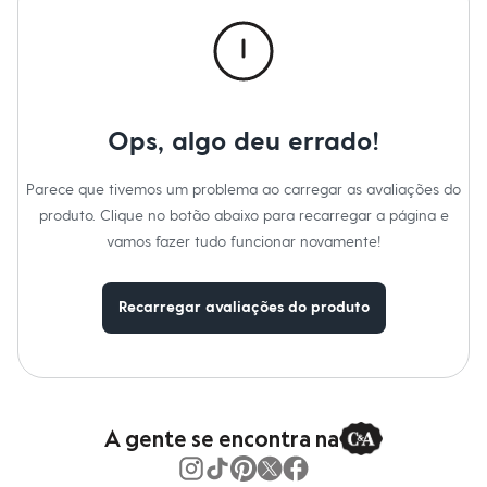
Calças
Casacos e Jaquetas
Jeans
Macacões
Saias
Shorts e Bermudas
Vestidos
Ops, algo deu errado!
Acessórios
Bolsas
Bonés e Chapéus
Parece que tivemos um problema ao carregar as avaliações do
Bijoux
produto. Clique no botão abaixo para recarregar a página e
Cintos
Óculos
vamos fazer tudo funcionar novamente!
Relógios
Calçados
Botas
Recarregar avaliações do produto
Chinelos
Rasteirinhas
Sandálias
Sapatilhas
Tênis
Marcas
City
A gente se encontra na
Clock House
Mindset