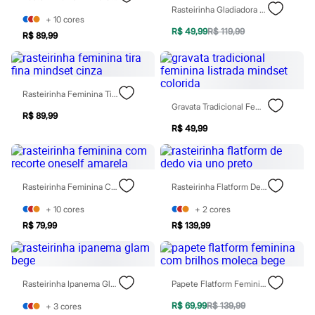
Casacos e Jaquetas
Rasteirinha Gladiadora Feminina Com Fivelas Oneself Preta
Jeans
+
10
cores
Moda esportiva
R$ 49,99
R$ 119,99
R$ 89,99
Shorts e Bermudas
Todos os produtos
Infantil
Em alta
Rasteirinha Feminina Tira Fina Mindset Cinza
Arrumadinho para os meninos
Gravata Tradicional Feminina Listrada Mindset Colorida
Romântico para as meninas
R$ 89,99
Inverno
R$ 49,99
Novidades
Roupas menina
0 a 24 meses
1 a 5 anos
4 a 12 anos
Rasteirinha Feminina Com Recorte Oneself Amarela
Rasteirinha Flatform De Dedo Via Uno Preto
10 a 16 anos
Roupas menino
+
10
cores
+
2
cores
0 a 24 meses
R$ 79,99
R$ 139,99
1 a 5 anos
4 a 12 anos
10 a 16 anos
Acessórios
Rasteirinha Ipanema Glam Bege
Papete Flatform Feminina Com Brilhos Moleca Bege
Recém-nascido
Bolsas e Mochilas
R$ 69,99
R$ 139,99
+
3
cores
Chapéus