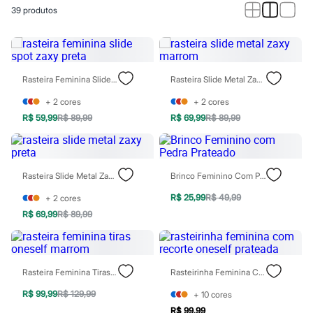
Novidades
39
produtos
Roupas
Blusas e Camisetas
Básicos
Calças
Casacos e Jaquetas
Jeans
Rasteira Feminina Slide Spot Zaxy Preta
Rasteira Slide Metal Zaxy Marrom
Macacões
Saias
+
2
cores
+
2
cores
Shorts e Bermudas
R$ 59,99
R$ 89,99
R$ 69,99
R$ 89,99
Vestidos
Acessórios
Bolsas
Bonés e Chapéus
Rasteira Slide Metal Zaxy Preta
Brinco Feminino Com Pedra Prateado
Bijoux
Cintos
R$ 25,99
R$ 49,99
+
2
cores
Óculos
Relógios
R$ 69,99
R$ 89,99
Calçados
Botas
Chinelos
Rasteirinhas
Rasteira Feminina Tiras Oneself Marrom
Rasteirinha Feminina Com Recorte Oneself Prateada
Sandálias
Sapatilhas
R$ 99,99
R$ 129,99
+
10
cores
Tênis
R$ 99,99