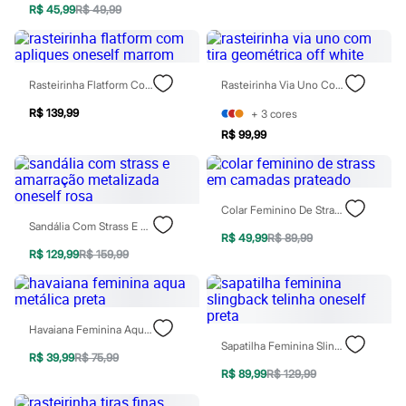
Calçados
R$ 45,99
R$ 49,99
Botas
Chinelos
Pantufas
Rasteirinhas
Rasteirinha Flatform Com Apliques Oneself Marrom
Rasteirinha Via Uno Com Tira Geométrica Off White
Sandálias
Tênis
R$ 139,99
+
3
cores
Diversão
R$ 99,99
Marcas
Baby Club
Fifteen
Miss Fifteen
Palomino
Colar Feminino De Strass Em Camadas Prateado
Moda íntima
Sandália Com Strass E Amarração Metalizada Oneself Rosa
Calcinhas
R$ 49,99
R$ 89,99
Cuecas
R$ 129,99
R$ 159,99
Meias
Pijamas
Moda praia
Biquínis e Maiôs
Havaiana Feminina Aqua Metálica Preta
Blusas de proteção
Sapatilha Feminina Slingback Telinha Oneself Preta
Sungas
R$ 39,99
R$ 75,99
Personagens
R$ 89,99
R$ 129,99
Bluey
Disney