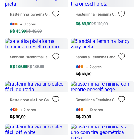
Blusas e Camisetas
Calças
Casacos e Jaquetas
Rasteirinha Ipanema Glam Preta
Rasteirinha Feminina Com Tira Oneself Preta
Jeans
Moda esportiva
R$ 89,99
R$ 119,99
+
3
cores
Shorts e Saias
R$ 45,99
R$ 49,99
Vestidos
Masculino
Em alta
Dia dos Pais
Sandália Plataforma Feminina Oneself Marrom
Sandália Feminina Fancy Zaxy Preta
Inverno
Novidades
R$ 139,99
R$ 189,99
+
2
cores
Roupas
Bermudas
R$ 69,99
Camisas
Calças
Camisetas e Regatas
Casacos e Jaquetas
Rasteirinha Via Uno Calce Fácil Dourada
Rasteirinha Feminina Com Recorte Oneself Bege
Jeans
Polos
+
2
cores
+
10
cores
Acessórios
R$ 99,99
R$ 79,99
Bolsas e Mochilas
Chapéus e Bonés
Cintos
Carteiras