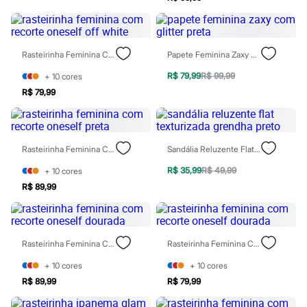
Marcas
City
Clock House
Mindset
Sawary
Rasteirinha Feminina Com Recorte Oneself Off White
Papete Feminina Zaxy Com Glitter Preta
Yessica
Moda esportiva
R$ 79,99
R$ 99,99
+
10
cores
Acessórios
R$ 79,99
Blusas
Calçados
Leggings
Shorts e Bermudas
Rasteirinha Feminina Com Recorte Oneself Preta
Sandália Reluzente Flat Texturizada Grendha Preto
Tops
Moda íntima
R$ 35,99
R$ 49,99
+
10
cores
Calcinhas
Cintas e Modeladores
R$ 89,99
Meias
Pijamas
Sutiãs e Tops
Moda praia
Rasteirinha Feminina Com Recorte Oneself Dourada
Rasteirinha Feminina Com Recorte Oneself Dourada
Biquínis
Maiôs
+
10
cores
+
10
cores
Saídas de praia
R$ 89,99
R$ 79,99
Personagens
Plus size