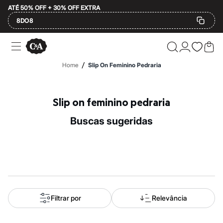
ATÉ 50% OFF + 30% OFF EXTRA
8DO8
Ofertas
Compre por Departamento
Feminino
/
Home
Slip On Feminino Pedraria
Masculino
Infantil
Calçados
Mindse7
Slip on feminino pedraria
Plus Size
2 calçados por R$189
buscas sugeridas
2 peças por R$199
3 lingeries por R$99
3 itens de beleza por R$129
Até 20% off
Até 40% off
Até 60% off
A partir de 60% off
Feminino
Em alta
Filtrar por
Relevância
Inverno
Alfaiataria