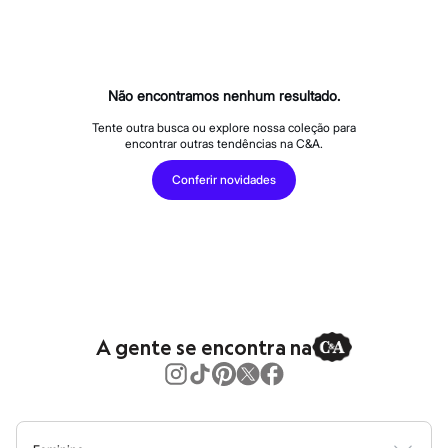
Roupas
Blusas e Camisetas
Básicos
Calças
Casacos e Jaquetas
Jeans
Não encontramos nenhum resultado.
Macacões
Saias
Tente outra busca ou explore nossa coleção para
encontrar outras tendências na C&A.
Shorts e Bermudas
Vestidos
Conferir novidades
Acessórios
Bolsas
Bonés e Chapéus
Bijoux
Cintos
Óculos
Relógios
Calçados
Botas
A gente se encontra na
Chinelos
Rasteirinhas
Sandálias
Sapatilhas
Tênis
Marcas