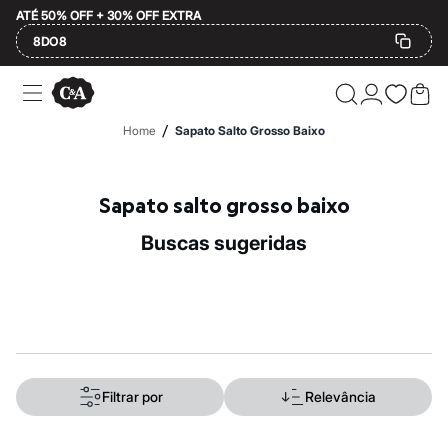
ATÉ 50% OFF + 30% OFF EXTRA
8DO8
Ofertas
Compre por Departamento
Feminino
/
Home
Sapato Salto Grosso Baixo
Masculino
Infantil
Calçados
Plus Size
Sapato salto grosso baixo
2 calçados por R$189
2 peças por R$199
buscas sugeridas
3 lingeries por R$99
3 itens de beleza por R$129
Até 20% off
Até 40% off
Até 60% off
A partir de 60% off
Feminino
Em alta
Inverno
Filtrar por
Relevância
Alfaiataria
Novidades