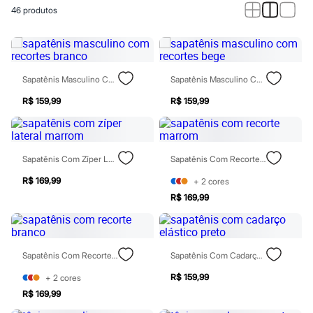
Calças
46
produtos
Casacos e Jaquetas
Jeans
Macacões
Saias
Shorts e Bermudas
Vestidos
Sapatênis Masculino Com Recortes Branco
Sapatênis Masculino Com Recortes Bege
Acessórios
Bolsas
R$ 159,99
R$ 159,99
Bonés e Chapéus
Bijoux
Cintos
Óculos
Sapatênis Com Zíper Lateral Marrom
Sapatênis Com Recorte Marrom
Relógios
Calçados
R$ 169,99
+
2
cores
Botas
R$ 169,99
Chinelos
Rasteirinhas
Sandálias
Sapatilhas
Tênis
Sapatênis Com Recorte Branco
Sapatênis Com Cadarço Elástico Preto
Marcas
City
R$ 159,99
+
2
cores
Clock House
R$ 169,99
Mindset