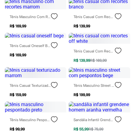
Sawary
Yessica
Moda esportiva
Tênis Masculino Com Recortes Marrom
Tênis Casual Com Recortes Branco
Acessórios
Blusas
R$ 169,99
R$ 139,99
Calçados
Leggings
Shorts e Bermudas
Tops
Tênis Casual Oneself Bege
Moda íntima
Tênis Casual Com Recortes Off White
Calcinhas
R$ 169,99
Cintas e Modeladores
R$ 139,99
R$ 169,99
Meias
Pijamas
Sutiãs e Tops
Moda praia
Tênis Casual Texturizado Marrom
Tênis Masculino Street Com Pespontos Bege
Biquínis
Maiôs
R$ 159,99
R$ 199,99
Saídas de praia
Personagens
Plus size
Blusas e Camisetas
Tênis Masculino Pespontado Preto
Sandália Infantil Grendene Homem Aranha Vermelha
Calças
Casacos e Jaquetas
R$ 99,99
R$ 55,99
R$ 79,99
Jeans