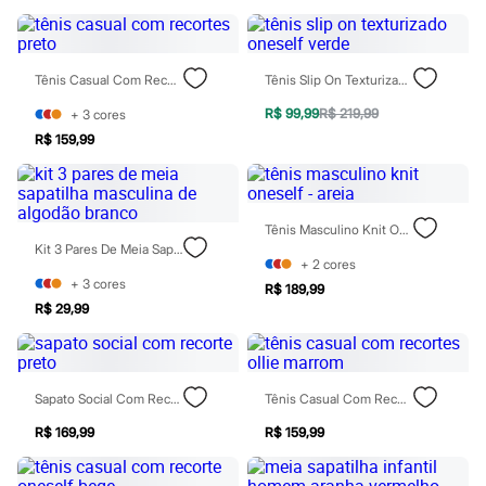
Todos os produtos
Infantil
Em alta
Arrumadinho para os meninos
Tênis Casual Com Recortes Preto
Tênis Slip On Texturizado Oneself Verde
Romântico para as meninas
Inverno
R$ 99,99
R$ 219,99
+
3
cores
Novidades
R$ 159,99
Roupas menina
0 a 24 meses
1 a 5 anos
4 a 12 anos
10 a 16 anos
Tênis Masculino Knit Oneself - Areia
Roupas menino
Kit 3 Pares De Meia Sapatilha Masculina De Algodão Branco
0 a 24 meses
+
2
cores
1 a 5 anos
+
3
cores
R$ 189,99
4 a 12 anos
R$ 29,99
10 a 16 anos
Acessórios
Recém-nascido
Bolsas e Mochilas
Sapato Social Com Recorte Preto
Tênis Casual Com Recortes Ollie Marrom
Chapéus
Calçados
R$ 169,99
R$ 159,99
Botas
Chinelos
Pantufas