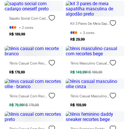
Moda esportiva
Shorts e Saias
Vestidos
Masculino
Sapato Social Com Cadarço Oneself Preto
Em alta
Kit 3 Pares De Meia Sapatilha Masculina De Algodão Preto
Dia dos Pais
+
2
cores
Inverno
+
3
cores
R$ 189,99
Novidades
R$ 29,99
Roupas
Bermudas
Camisas
Calças
Tênis Casual Com Recorte Branco
Tênis Masculino Casual Com Recortes Bege
Camisetas e Regatas
Casacos e Jaquetas
R$ 179,99
R$ 149,99
R$ 169,99
Jeans
Polos
Acessórios
Bolsas e Mochilas
Chapéus e Bonés
Tênis Casual Com Recortes Ollie - Branco
Tênis Casual Masculino Ollie Cinza
Cintos
Carteiras
R$ 79,99
R$ 179,99
R$ 159,99
Óculos
Relógios
Calçados
Botas
Tênis Casual Com Recortes Preto
Tênis Feminino Daddy Sneaker Recortes Bege