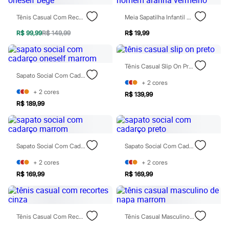
Rasteirinhas
Sandálias
Tênis Casual Com Recorte Oneself Bege
Meia Sapatilha Infantil Homem Aranha Vermelho
Tênis
Diversão
R$ 99,99
R$ 149,99
R$ 19,99
Marcas
Baby Club
Fifteen
Tênis Casual Slip On Preto
Miss Fifteen
Sapato Social Com Cadarço Oneself Marrom
Palomino
+
2
cores
Moda íntima
+
2
cores
R$ 139,99
Calcinhas
R$ 189,99
Cuecas
Meias
Pijamas
Moda praia
Biquínis e Maiôs
Sapato Social Com Cadarço Marrom
Sapato Social Com Cadarço Preto
Blusas de proteção
Sungas
+
2
cores
+
2
cores
Personagens
R$ 169,99
R$ 169,99
Bluey
Disney
Hello Kitty
Homem Aranha
Tênis Casual Com Recortes Cinza
Tênis Casual Masculino De Napa Marrom
Minecraft
Naruto