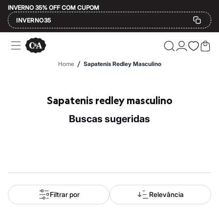
INVERNO 35% OFF COM CUPOM
INVERNO35
Ofertas
Compre por Departamento
Feminino
/
Home
Sapatenis Redley Masculino
Masculino
Infantil
Calçados
Mindse7
Sapatenis redley masculino
Plus Size
Até 20% off
buscas sugeridas
Até 40% off
Até 60% off
A partir de 60% off
Feminino
Em alta
Inverno
Alfaiataria
Novidades
Roupas
Filtrar por
Relevância
Blusas e Camisetas
Básicos