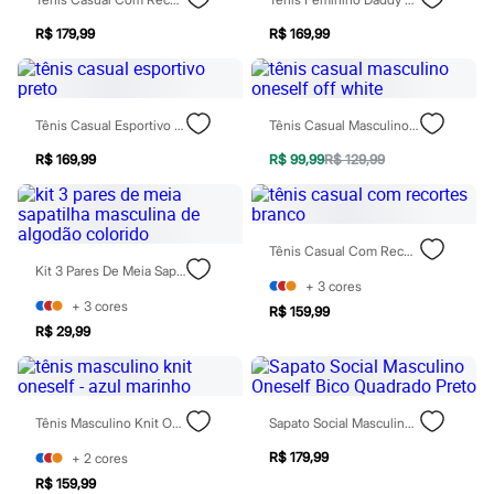
Chinelos
Sapatos
R$ 179,99
R$ 169,99
Sandálias e Papetes
Tênis
Moda esportiva
Acessórios
Tênis Casual Esportivo Preto
Tênis Casual Masculino Oneself Off White
Bermudas
Camisetas
R$ 169,99
R$ 99,99
R$ 129,99
Calças
Calçados
Regatas
Moda íntima
Cuecas
Tênis Casual Com Recortes Branco
Meias
Kit 3 Pares De Meia Sapatilha Masculina De Algodão Colorido
Pijamas
+
3
cores
Moda praia
+
3
cores
R$ 159,99
Personagens
R$ 29,99
Plus size
Blusas e Camisetas
Calças
Camisas
Tênis Masculino Knit Oneself - Azul Marinho
Sapato Social Masculino Oneself Bico Quadrado Preto
Casacos e Jaquetas
Jeans
R$ 179,99
+
2
cores
Moda esportiva
Shorts e Bermudas
R$ 159,99