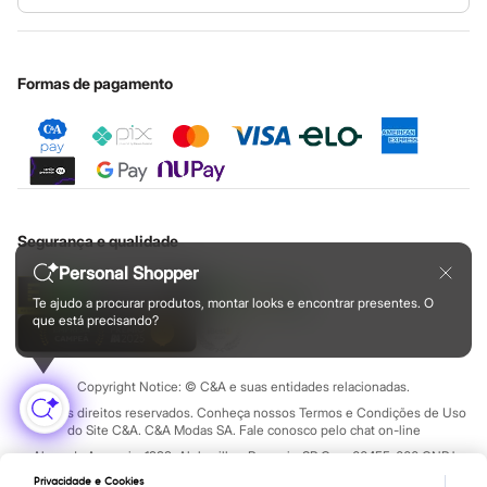
Botas
Nossas lojas
Especial Dia dos Pais
Cupons de desconto
Configuração de cookies
Chinelos
Educação financeira
Pantufas
Nossas lojas plus size
Cartão presente
Minha privacidade
Sustentabilidade
Rasteirinhas
Sobre o cartão presente
Sandálias
Central de ética
Formas de pagamento
Sapatilhas
Sapatos
Scarpin
Tamancos
Tênis
Masculino
Chinelos
Sandálias
Segurança e qualidade
Sapatênis
Personal Shopper
Sapatos
Tênis
Te ajudo a procurar produtos, montar looks e encontrar presentes. O
Menina
que está precisando?
Babuche
Botas
Chinelos
Copyright Notice: © C&A e suas entidades relacionadas.
Pantufas
Sandálias
Todos os direitos reservados. Conheça nossos Termos e Condições de Uso
do Site C&A. C&A Modas SA. Fale conosco pelo chat on-line
Sapatilhas
Tênis
Alameda Araguaia, 1222, Alphaville - Barueri - SP Cep: 06455-000 CNPJ
Menino
45.242.914/0001-05
Privacidade e Cookies