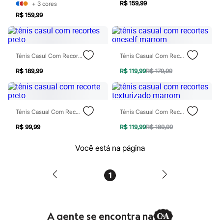
R$ 159,99
+
3
cores
Patrulha Canina
Sonic
R$ 159,99
Stitch
Beleza
Kits
Perfumes árabes
Tênis Casul Com Recortes Preto
Tênis Casual Com Recortes Oneself Marrom
Novidades
Cabelos
R$ 189,99
R$ 119,99
R$ 179,99
Condicionador
Escovas e Pentes
Finalizadores
Shampoo
Tênis Casual Com Recorte Preto
Tênis Casual Com Recortes Texturizado Marrom
Tratamento
Cuidados com o corpo
R$ 99,99
R$ 119,99
R$ 189,99
Hidratante
Protetor solar
Você está na página
Tratamento
Cuidados com o rosto
Esfoliante
Hidratante
1
Protetor solar
Tônicos
Maquiagens
Base
A gente se encontra na
Batom