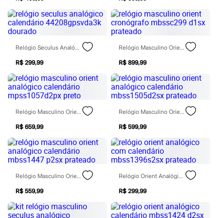
Todos os produtos
Infantil
Em alta
Arrumadinho para os meninos
Romântico para as meninas
Relógio Seculus Analógico Calendário 44208gpsvda3k Dourado
Relógio Masculino Orient Cronógrafo Mbssc299 D1sx Prateado
Inverno
Novidades
R$ 299,99
R$ 899,99
Roupas menina
0 a 24 meses
1 a 5 anos
4 a 12 anos
10 a 16 anos
Roupas menino
Relógio Masculino Orient Analógico Calendário Mpss1057d2px Preto
Relógio Masculino Orient Analógico Calendário Mbss1505d2sx Prateado
0 a 24 meses
1 a 5 anos
R$ 659,99
R$ 599,99
4 a 12 anos
10 a 16 anos
Acessórios
Recém-nascido
Bolsas e Mochilas
Relógio Masculino Orient Analógico Calendário Mbss1447 P2sx Prateado
Relógio Orient Analógico Com Calendário Mbss1396s2sx Prateado
Chapéus
Calçados
R$ 559,99
R$ 299,99
Botas
Chinelos
Pantufas