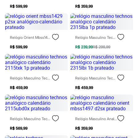
Sawary
Yessica
R$ 599,99
R$ 359,99
Moda esportiva
Acessórios
Blusas
Calçados
Leggings
Relógio Orient Mbss1429 P2sx Analógico-Calendário Prateado
Relógio Masculino Technos Analógico Calendário 2315lba 1p Prateado
Shorts e Bermudas
Tops
R$ 599,99
R$ 239,99
R$ 299,99
Moda íntima
Calcinhas
Cintas e Modeladores
Meias
Pijamas
Relógio Masculino Technos Analógico Calendário 2115txk 1p Prateado
Relógio Masculino Technos Analógico Calendário 2315lbi 1b Prateado
Sutiãs e Tops
Moda praia
R$ 459,99
R$ 459,99
Biquínis
Maiôs
Saídas de praia
Personagens
Plus size
Blusas e Camisetas
Relógio Masculino Technos Analógico Calendário 2115ubd0x Prateado
Relógio Masculino Analógico Calendário Orient Mbss1497 D2sx Prateado
Calças
Casacos e Jaquetas
R$ 569,99
R$ 359,99
Jeans