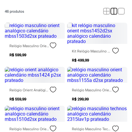
Calças
Casacos e Jaquetas
Jeans
46
produtos
Macacões
Saias
Shorts e Bermudas
Vestidos
Acessórios
Bolsas
Relógio Masculino Orient Analógico Calendário Mbss1503d2sx Prateado
Bonés e Chapéus
Kit Relógio Masculino Orient Mbss1452d2sx Analógico Calendário Prateado
Bijoux
R$ 599,99
Cintos
R$ 499,99
Óculos
Relógios
Calçados
Botas
Chinelos
Relógio Orient Analógico Calendário Mbss1424 P2sx Prateado
Relógio Masculino Orient Analógico Calendário Mbss1155a D2sx Prateado
Rasteirinhas
Sandálias
R$ 559,99
R$ 299,99
Sapatilhas
Tênis
Marcas
City
Clock House
Mindset
Relógio Masculino Orient Analógico Calendário Mbss1510d2sx Prateado
Relógio Masculino Technos Analógico Calendário 2315lav1p Prateado