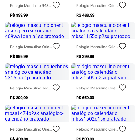
Chinelos
Relógio Mondaine 94851g0mvna2 Analógico-Calendário Prateado
Relógio Masculino Orient Analógico Calendário Mbss1517 D2sx Prateado
Sapatos
Sandálias e Papetes
R$ 399,99
R$ 499,99
Tênis
Moda esportiva
Acessórios
Bermudas
Camisetas
Relógio Masculino Orient Analógico Calendário 469wa1anh A1sx Prateado
Relógio Masculino Orient Analógico Calendário Mbss1155a P2sx Prateado
Calças
Calçados
R$ 999,99
R$ 299,99
Regatas
Moda íntima
Cuecas
Meias
Pijamas
Moda praia
Relógio Masculino Technos Analógico Calendário 2315lba 1p Prateado
Relógio Masculino Orient Analógico Calendário Mbss1509 D2sx Prateado
Personagens
Plus size
R$ 299,99
R$ 659,99
Blusas e Camisetas
Calças
Camisas
Casacos e Jaquetas
Jeans
Relógio Masculino Orient Mbss1474p2sx Analógico-Calendário Prateado
Relógio Masculino Orient Analógico Calendário Mbss1502d1sx Prateado
Moda esportiva
Shorts e Bermudas
R$ 499,99
R$ 599,99