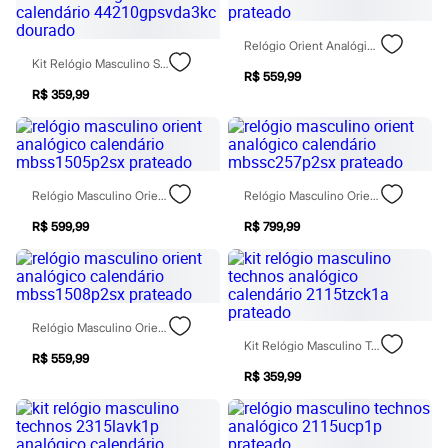
Rasteirinhas
Sandálias
Relógio Orient Analógico Calendário Mbss1424 D2sx Prateado
Tênis
Kit Relógio Masculino Seculus Analógico Calendário 44210gpsvda3kc Dourado
Diversão
R$ 559,99
Marcas
R$ 359,99
Baby Club
Fifteen
Miss Fifteen
Palomino
Moda íntima
Calcinhas
Relógio Masculino Orient Analógico Calendário Mbss1505p2sx Prateado
Relógio Masculino Orient Analógico Calendário Mbssc257p2sx Prateado
Cuecas
Meias
R$ 599,99
R$ 799,99
Pijamas
Moda praia
Biquínis e Maiôs
Blusas de proteção
Sungas
Relógio Masculino Orient Analógico Calendário Mbss1508p2sx Prateado
Personagens
Kit Relógio Masculino Technos Analógico Calendário 2115tzck1a Prateado
Bluey
R$ 559,99
Disney
R$ 359,99
Hello Kitty
Homem Aranha
Minecraft
Naruto