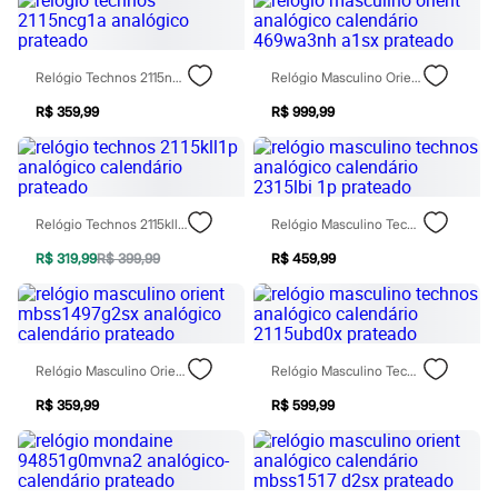
Moda esportiva
Shorts e Saias
Vestidos
Masculino
Relógio Technos 2115ncg1a Analógico Prateado
Relógio Masculino Orient Analógico Calendário 469wa3nh A1sx Prateado
Em alta
Dia dos Pais
R$ 359,99
R$ 999,99
Inverno
Novidades
Roupas
Bermudas
Camisas
Relógio Technos 2115kll1p Analógico Calendário Prateado
Relógio Masculino Technos Analógico Calendário 2315lbi 1p Prateado
Calças
Camisetas e Regatas
R$ 319,99
R$ 399,99
R$ 459,99
Casacos e Jaquetas
Jeans
Polos
Acessórios
Bolsas e Mochilas
Chapéus e Bonés
Relógio Masculino Orient Mbss1497g2sx Analógico Calendário Prateado
Relógio Masculino Technos Analógico Calendário 2115ubd0x Prateado
Cintos
Carteiras
R$ 359,99
R$ 599,99
Óculos
Relógios
Calçados
Botas