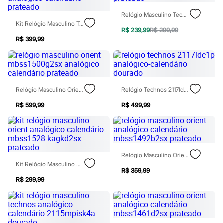
Patrulha Canina
Relógio Masculino Technos Analógico 2115ucp1p Prateado
Sonic
Kit Relógio Masculino Technos 2315lavk1p Analógico Calendário Prateado
Stitch
R$ 239,99
R$ 299,99
Beleza
R$ 399,99
Kits
Perfumes árabes
Novidades
Cabelos
Condicionador
Escovas e Pentes
Relógio Masculino Orient Mbss1500g2sx Analógico Calendário Prateado
Relógio Technos 2117ldc1p Analógico-Calendário Dourado
Finalizadores
Shampoo
R$ 599,99
R$ 499,99
Tratamento
Cuidados com o corpo
Hidratante
Protetor solar
Tratamento
Relógio Masculino Orient Analógico Calendário Mbss1492b2sx Prateado
Cuidados com o rosto
Kit Relógio Masculino Orient Analógico Calendário Mbss1528 Kagkd2sx Prateado
Esfoliante
R$ 359,99
Hidratante
R$ 299,99
Protetor solar
Tônicos
Maquiagens
Base
Batom