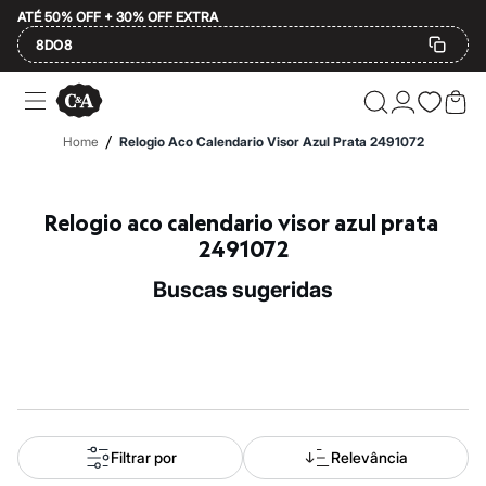
ATÉ 50% OFF + 30% OFF EXTRA
8DO8
Ofertas
Compre por Departamento
Feminino
/
Home
Relogio Aco Calendario Visor Azul Prata 2491072
Masculino
Infantil
Calçados
Mindse7
Relogio aco calendario visor azul prata 
Plus Size
2491072
Até 20% off
Até 40% off
buscas sugeridas
Até 60% off
A partir de 60% off
Feminino
Em alta
Inverno
Alfaiataria
Novidades
Roupas
Blusas e Camisetas
Filtrar por
Relevância
Básicos