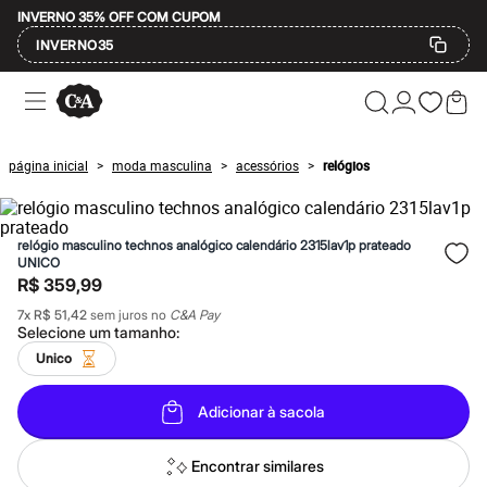
INVERNO 35% OFF COM CUPOM
INVERNO35
Ofertas
Compre por Departamento
Feminino
Masculino
página inicial
moda masculina
acessórios
relógios
>
>
>
Infantil
Calçados
Mindse7
Plus Size
relógio masculino technos analógico calendário 2315lav1p prateado
Até 20% off
UNICO
Até 40% off
R$ 359,99
Até 60% off
A partir de 60% off
7
x
R$ 51,42
sem juros no
C&A Pay
Feminino
Selecione um
tamanho
:
Em alta
Unico
Inverno
Alfaiataria
Novidades
Adicionar à sacola
Roupas
Blusas e Camisetas
Encontrar similares
Básicos