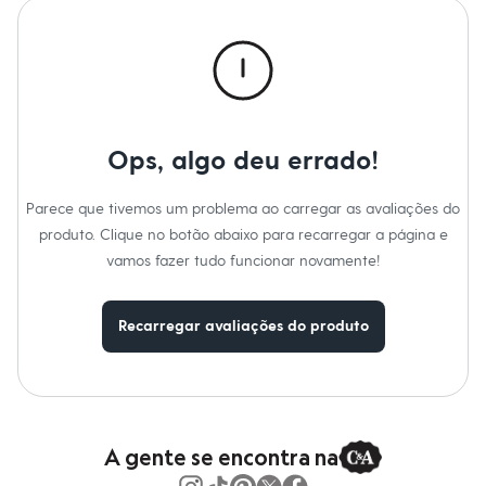
Calças
Casacos e Jaquetas
Jeans
Macacões
Saias
Shorts e Bermudas
Vestidos
Acessórios
Ops, algo deu errado!
Bolsas
Bonés e Chapéus
Bijoux
Parece que tivemos um problema ao carregar as avaliações do
Cintos
produto. Clique no botão abaixo para recarregar a página e
Óculos
Relógios
vamos fazer tudo funcionar novamente!
Calçados
Botas
Chinelos
Recarregar avaliações do produto
Rasteirinhas
Sandálias
Sapatilhas
Tênis
Marcas
City
Clock House
A gente se encontra na
Mindset