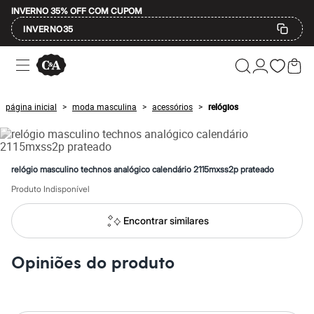
INVERNO 35% OFF COM CUPOM
INVERNO35
Ofertas
Compre por Departamento
Feminino
Masculino
página inicial
moda masculina
acessórios
relógios
>
>
>
Infantil
Calçados
Mindse7
Plus Size
Até 20% off
relógio masculino technos analógico calendário 2115mxss2p prateado
Até 40% off
Até 60% off
Produto Indisponível
A partir de 60% off
Feminino
Encontrar similares
Em alta
Inverno
Alfaiataria
Opiniões do produto
Novidades
Roupas
Blusas e Camisetas
Básicos