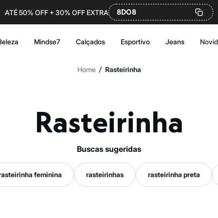
8DO8
ATÉ 50% OFF + 30% OFF EXTRA
Beleza
Mindse7
Calçados
Esportivo
Jeans
Novi
/
Home
Rasteirinha
Rasteirinha
buscas sugeridas
rasteirinha feminina
rasteirinhas
rasteirinha preta