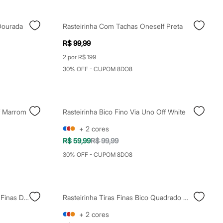
 Dourada
Rasteirinha Com Tachas Oneself Preta
R$ 99,99
2 por R$ 199
30% OFF - CUPOM 8DO8
f Marrom
Rasteirinha Bico Fino Via Uno Off White
+
2
cores
R$ 59,99
R$ 99,99
30% OFF - CUPOM 8DO8
Rasteirinha Bico Quadrado Tiras Finas Dourada
Rasteirinha Tiras Finas Bico Quadrado Off White
+
2
cores