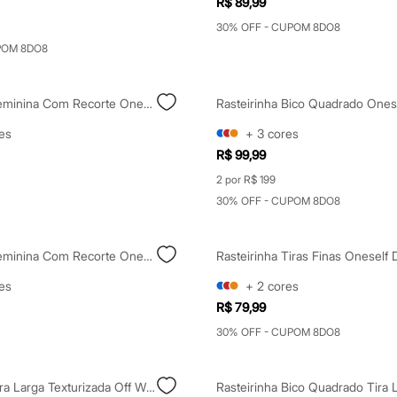
R$ 89,99
30% OFF - CUPOM 8DO8
POM 8DO8
Rasteirinha Feminina Com Recorte Oneself Cinza
es
+
3
cores
R$ 99,99
2 por R$ 199
30% OFF - CUPOM 8DO8
Rasteirinha Feminina Com Recorte Oneself Bege
Rasteirinha Tiras Finas Oneself
es
+
2
cores
R$ 79,99
30% OFF - CUPOM 8DO8
Rasteirinha Tira Larga Texturizada Off White