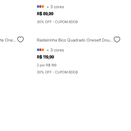
+
3
cores
R$ 89,99
30% OFF - CUPOM 8DO8
Rasteirinha Feminina Com Recorte Oneself Amarela
Rasteirinha Bico Quadrado Oneself Dourada
+
3
cores
R$ 119,99
2 por R$ 199
30% OFF - CUPOM 8DO8