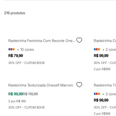
Roupas
Blusas e Camisetas
Básicos
219
produtos
Calças
Casacos e Jaquetas
Jeans
Macacões
Saias
Shorts e Bermudas
Rasteirinha Feminina Com Recorte Oneself Marrom
Vestidos
Acessórios
+
10
cores
+
2
core
Bolsas
R$ 79,99
R$ 99,99
Bonés e Chapéus
Bijoux
30% OFF - CUPOM 8DO8
30% OFF - CU
Cintos
2 por R$189
Óculos
Relógios
Calçados
Botas
Rasteirinha Texturizada Oneself Marrom
Rasteirinha 
Chinelos
R$ 99,99
R$ 119,99
+
2
core
Rasteirinhas
Sandálias
R$ 99,99
2 por R$ 199
Sapatilhas
30% OFF - CUPOM 8DO8
30% OFF - CU
Tênis
Marcas
2 por R$189