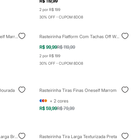
R$ 119,99
2 por R$ 199
30% OFF - CUPOM 8DO8
Rasteirinha Bico Quadrado Oneself Marrom
Rasteirinha Flatform Com Tachas Off White
R$ 99,99
R$ 119,99
2 por R$ 199
30% OFF - CUPOM 8DO8
 Dourada
Rasteirinha Tiras Finas Oneself Marrom
+
2
cores
R$ 59,99
R$ 79,99
Rasteirinha Bico Quadrado Tira Larga Branca
Rasteirinha Tira Larga Texturizada Preta