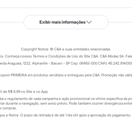
Serviços
Exibir mais informações
Tipos de serviços
o C&A
Clique e retire
Trocas e devoluções
ograma
Copyright Notice: © C&A e suas entidades relacionadas.
Formas de pagamento
dos. Conheça nossos Termos e Condições de Uso do Site C&A. C&A Modas SA. Fale
Todas as vantagens
ay
eda Araguaia, 1222, Alphaville - Barueri - SP Cep: 06455-000 CNPJ 45.242.914/00
Minha C&A
rtão
Cupons de desconto
cupom PRIMEIRA em produtos vendidos e entregues pela C&A. Promoção não válida p
Cartão presente
atórios
Sobre o cartão presente
nceira
l de R$ 9,99 no Site e no App.
de
iba o regulamento de cada campanha e ação promocional na vitrine específica da
iar durante a navegação, sem aviso prévio. Pode também ocorrer divergência entre
de compras.
 e Retire. O prazo de retirada é de até 1 dia útil após a aprovação do pagamento. 