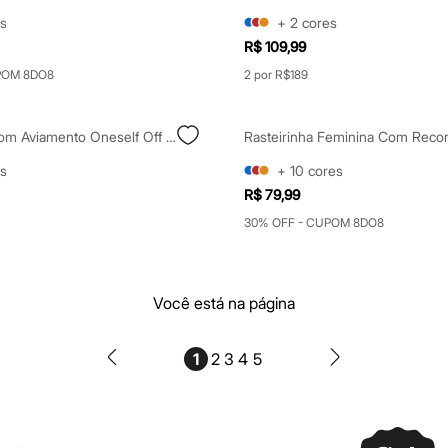
s
+
2
cores
R$ 109,99
POM 8DO8
2 por R$189
Rasteirinha Com Aviamento Oneself Off White
s
+
10
cores
R$ 79,99
30% OFF - CUPOM 8DO8
Você está na página
1
2
3
4
5