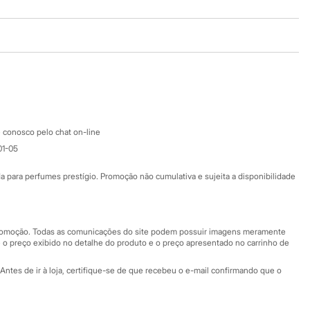
Baixe o app
Google store
Apple store
Atendimento
 conosco pelo chat on-line
01-05
Ajuda
Fale conosco
ara perfumes prestígio. Promoção não cumulativa e sujeita a disponibilidade
Nossas lojas
Nossas lojas plus size
Central de ética
 promoção. Todas as comunicações do site podem possuir imagens meramente
 o preço exibido no detalhe do produto e o preço apresentado no carrinho de
Eventos
Antes de ir à loja, certifique-se de que recebeu o e-mail confirmando que o
Especial Dia dos Pais