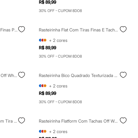
R$ 89,99
30% OFF - CUPOM 8DO8
Rasteirinha Bico Quadrado Tiras Finas Prateada
Rasteirinha Flat Com Tiras Finas E Tachas Preta
+
2
cores
R$ 89,99
30% OFF - CUPOM 8DO8
Rasteirinha Tira Fina Texturizada Off White
Rasteirinha Bico Quadrado Texturizada Amarela
+
2
cores
R$ 89,99
30% OFF - CUPOM 8DO8
Rasteirinha Feminina Via Uno Com Tira Geométrica Preta
Rasteirinha Flatform Com Tachas Off White
+
2
cores