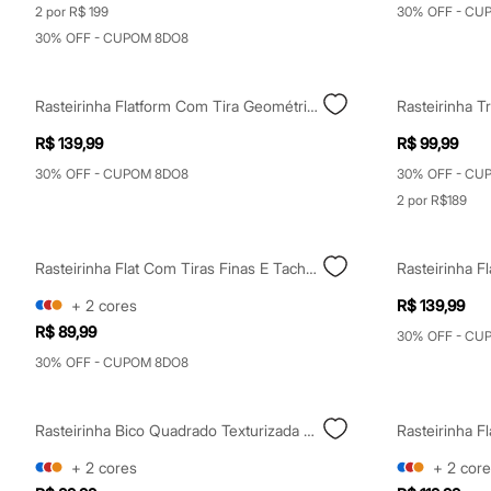
Calças
2 por R$ 199
30% OFF - CU
Casacos e Jaquetas
30% OFF - CUPOM 8DO8
Jeans
Moda esportiva
Shorts e Saias
Rasteirinha Flatform Com Tira Geométrica Marrom
Vestidos
Masculino
R$ 139,99
R$ 99,99
Em alta
Dia dos Pais
30% OFF - CUPOM 8DO8
30% OFF - CU
Inverno
2 por R$189
Novidades
Roupas
Bermudas
Camisas
Rasteirinha Flat Com Tiras Finas E Tachas Off White
Calças
Camisetas e Regatas
+
2
cores
R$ 139,99
Casacos e Jaquetas
R$ 89,99
30% OFF - CU
Jeans
Polos
30% OFF - CUPOM 8DO8
Acessórios
Bolsas e Mochilas
Chapéus e Bonés
Rasteirinha Bico Quadrado Texturizada Marrom
Rasteirinha 
Cintos
Carteiras
+
2
cores
+
2
core
Óculos