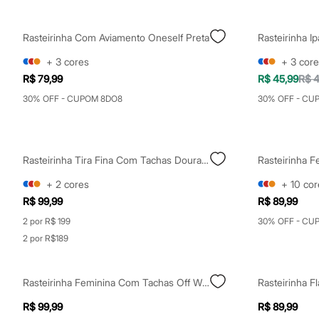
City
Clock House
Mindset
Rasteirinha Com Aviamento Oneself Preta
Rasteirinha 
Sawary
Yessica
+
3
cores
+
3
core
Moda esportiva
R$ 79,99
R$ 45,99
R$ 4
Acessórios
Blusas
30% OFF - CUPOM 8DO8
30% OFF - CU
Calçados
Leggings
Shorts e Bermudas
Tops
Moda íntima
Rasteirinha Tira Fina Com Tachas Dourada
Calcinhas
Cintas e Modeladores
+
2
cores
+
10
cor
Meias
R$ 99,99
R$ 89,99
Pijamas
Sutiãs e Tops
2 por R$ 199
30% OFF - CU
Moda praia
2 por R$189
Biquínis
Maiôs
Saídas de praia
Rasteirinha Feminina Com Tachas Off White
Rasteirinha F
Personagens
Plus size
R$ 99,99
R$ 89,99
Blusas e Camisetas