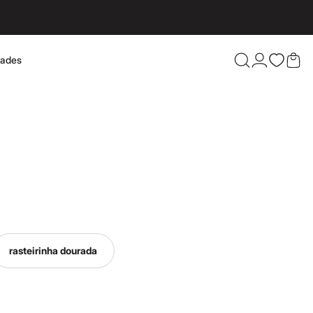
dades
Confira 
rasteirinha dourada