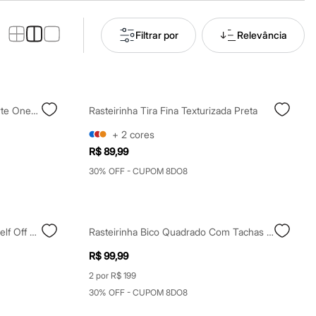
Filtrar por
Relevância
Rasteirinha Feminina Com Recorte Oneself Dourada
Rasteirinha Tira Fina Texturizada Preta
+
2
cores
R$ 89,99
30% OFF - CUPOM 8DO8
Rasteirinha Bico Quadrado Oneself Off White
Rasteirinha Bico Quadrado Com Tachas Dourada
R$ 99,99
2 por R$ 199
30% OFF - CUPOM 8DO8