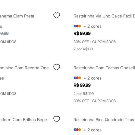
Ipanema Glam Preta
Rasteirinha Via Uno Calce Fácil
s
+
2
cores
9,99
R$ 99,99
POM 8DO8
30% OFF - CUPOM 8DO8
2 por R$189
Rasteirinha Feminina Com Recorte Oneself Preta
Rasteirinha Com Tachas Onesel
es
+
2
cores
R$ 99,99
POM 8DO8
2 por R$ 199
30% OFF - CUPOM 8DO8
latform Com Brilhos Bege
+
2
cores