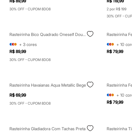
R$ 89,99
R$ 119,99
Relógios
Calçados
30% OFF - CUPOM 8DO8
2 por R$ 199
Botas
30% OFF - CU
Chinelos
Sapatos
Sandálias e Papetes
Rasteirinha Bico Quadrado Oneself Dourada
Tênis
Moda esportiva
+
3
cores
+
10
cor
Acessórios
Bermudas
R$ 89,99
R$ 79,99
Camisetas
30% OFF - CUPOM 8DO8
Calças
Calçados
Regatas
Moda íntima
Cuecas
Rasteirinha Havaianas Aqua Metallic Bege
Meias
Pijamas
R$ 69,99
+
10
cor
Moda praia
R$ 79,99
Personagens
30% OFF - CUPOM 8DO8
Plus size
Blusas e Camisetas
Calças
Camisas
Rasteirinha Gladiadora Com Tachas Preta
Casacos e Jaquetas