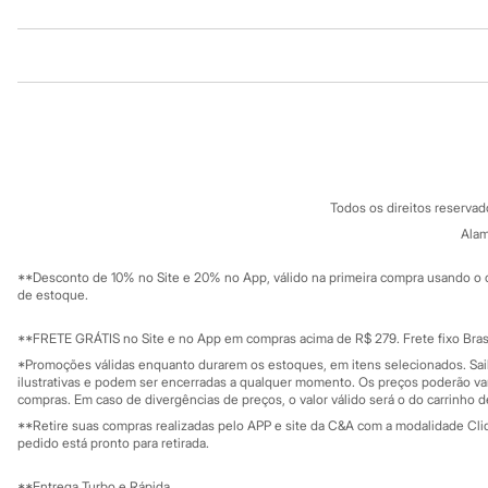
Homem Aranha
Minecraft
Naruto
Institucional
Produtos
Patrulha Canina
Sonic
Sobre a C&A
Cartão C&A
Stitch
Sobre o cartã
Beleza
Fornecedores
Kits
Termos e condições
C&A&VC
Perfumes árabes
Conheça o pr
Política de privacidade
Novidades
Todos os direitos reserva
Cabelos
Trabalhe conosco
C&A Pay
Condicionador
Sobre o C&A P
Alam
Sustentabilidade
Escovas e Pentes
Solicite seu ca
Mapa do site
Finalizadores
**Desconto de 10% no Site e 20% no App, válido na primeira compra usando o 
Governança
Shampoo
Investidores
de estoque.
Tratamento
Ouvidoria / Rel
Sala de imprensa
Cuidados com o corpo
Educação fina
**FRETE GRÁTIS no Site e no App em compras acima de R$ 279. Frete fixo Brasi
Hidratante
Privacidade
Sustentabilida
*Promoções válidas enquanto durarem os estoques, em itens selecionados. Sa
Protetor solar
Configuração de cookies
ilustrativas e podem ser encerradas a qualquer momento. Os preços poderão var
Tratamento
Minha privacidade
compras. Em caso de divergências de preços, o valor válido será o do carrinho 
Cuidados com o rosto
**Retire suas compras realizadas pelo APP e site da C&A com a modalidade Clique
Esfoliante
pedido está pronto para retirada.
Hidratante
Protetor solar
**Entrega Turbo e Rápida