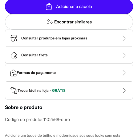
Calças
Casacos e Jaquetas
Adicionar à sacola
Jeans
Macacões
Encontrar similares
Saias
Shorts e Bermudas
Vestidos
Consultar produtos em lojas proximas
Acessórios
Bolsas
Bonés e Chapéus
Consultar frete
Bijoux
Cintos
Óculos
Relógios
Formas de pagamento
Calçados
Botas
Chinelos
Troca fácil na loja -
GRÁTIS
Rasteirinhas
Sandálias
Sapatilhas
Sobre o produto
Tênis
Marcas
Codigo do produto
:
1102568-ouro
City
Clock House
Mindset
Adicione um toque de brilho e modernidade aos seus looks com esta