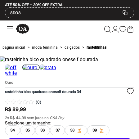
ATÉ 50% OFF + 30% OFF EXTRA
8DO8
Ofertas
Compre por Departamento
Feminino
Masculino
página inicial
moda feminina
calçados
rasteirinhas
>
>
>
Infantil
Calçados
Mindse7
Plus Size
Até 20% off
Até 40% off
Ouro
Até 60% off
A partir de 60% off
rasteirinha bico quadrado oneself dourada 34
Feminino
Em alta
(
0
)
Inverno
R$ 89,99
Alfaiataria
Novidades
2
x
R$ 44,99
sem juros no
C&A Pay
Roupas
Selecione um
tamanho
:
Blusas e Camisetas
34
35
36
37
38
39
Básicos