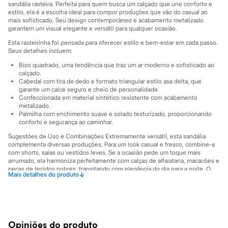
Sawary
sandália rasteira. Perfeita para quem busca um calçado que une conforto e
Yessica
estilo, ela é a escolha ideal para compor produções que vão do casual ao
Moda esportiva
mais sofisticado. Seu design contemporâneo e acabamento metalizado
garantem um visual elegante e versátil para qualquer ocasião.
Acessórios
Blusas
Esta rasteirinha foi pensada para oferecer estilo e bem-estar em cada passo.
Calçados
Seus detalhes incluem:
Leggings
Bico quadrado, uma tendência que traz um ar moderno e sofisticado ao
Shorts e Bermudas
calçado.
Tops
Cabedal com tira de dedo e formato triangular estilo asa delta, que
Moda íntima
garante um calce seguro e cheio de personalidade.
Calcinhas
Confeccionada em material sintético resistente com acabamento
Cintas e Modeladores
metalizado.
Meias
Palmilha com enchimento suave e solado texturizado, proporcionando
Pijamas
conforto e segurança ao caminhar.
Sutiãs e Tops
Sugestões de Uso e Combinações Extremamente versátil, esta sandália
Moda praia
complementa diversas produções. Para um look casual e fresco, combine-a
Biquínis
com shorts, saias ou vestidos leves. Se a ocasião pede um toque mais
Maiôs
arrumado, ela harmoniza perfeitamente com calças de alfaiataria, macacões e
Saídas de praia
peças de tecidos nobres, transitando com elegância do dia para a noite. O
↓
Mais detalhes do produto
Personagens
acabamento metalizado é um ponto de luz que valoriza qualquer visual.
Plus size
A gente se encontra na C&A! ❤
Blusas e Camisetas
Calças
Informacoes gerais:
Casacos e Jaquetas
Material
:
Poliuretano
Jeans
Opiniões do produto
Cor
:
Dourado