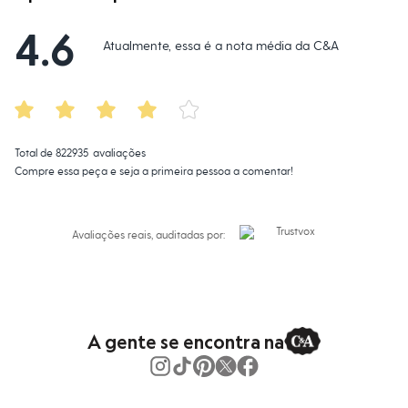
Moda esportiva
Marcas
:
C&A
Shorts e Saias
Gênero
:
Feminino
4.6
Vestidos
Atualmente, essa é a nota média da C&A
Masculino
Em alta
Dia dos Pais
Inverno
Novidades
Roupas
Bermudas
Total de
822935
avaliações
Camisas
Compre essa peça e seja a primeira pessoa a comentar!
Calças
Camisetas e Regatas
Casacos e Jaquetas
Jeans
Avaliações reais, auditadas por:
Polos
Acessórios
Bolsas e Mochilas
Chapéus e Bonés
Cintos
Carteiras
A gente se encontra na
Óculos
Relógios
Calçados
Botas