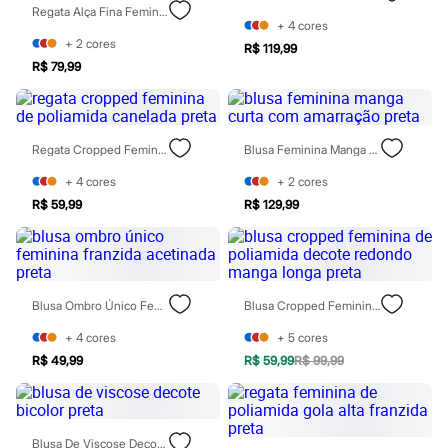
Botas
Regata Alça Fina Feminina De Pu Com Renda Decote V Preta
Chinelos
+
4
cores
Pantufas
+
2
cores
R$ 119,99
Rasteirinhas
R$ 79,99
Sandálias
Sapatilhas
Sapatos
Scarpin
Tamancos
Regata Cropped Feminina De Poliamida Canelada Preta
Blusa Feminina Manga Curta Com Amarração Preta
Tênis
Masculino
+
4
cores
+
2
cores
Chinelos
R$ 59,99
R$ 129,99
Sandálias
Sapatênis
Sapatos
Tênis
Menina
Blusa Ombro Único Feminina Franzida Acetinada Preta
Blusa Cropped Feminina De Poliamida Decote Redondo Manga Longa Preta
Babuche
Botas
+
4
cores
+
5
cores
Chinelos
Pantufas
R$ 49,99
R$ 59,99
R$ 99,99
Sandálias
Sapatilhas
Tênis
Menino
Blusa De Viscose Decote Bicolor Preta