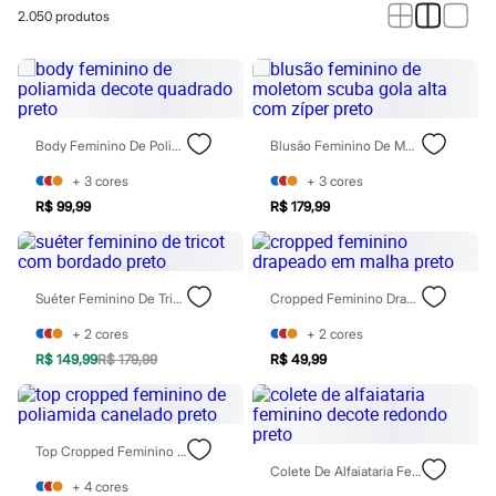
Calças
2.050
produtos
Casacos e Jaquetas
Jeans
Macacões
Saias
Shorts e Bermudas
Vestidos
Acessórios
Body Feminino De Poliamida Decote Quadrado Preto
Blusão Feminino De Moletom Scuba Gola Alta Com Zíper Preto
Bolsas
Bonés e Chapéus
+
3
cores
+
3
cores
Bijoux
R$ 99,99
R$ 179,99
Cintos
Óculos
Relógios
Calçados
Suéter Feminino De Tricot Com Bordado Preto
Cropped Feminino Drapeado Em Malha Preto
Botas
Chinelos
+
2
cores
+
2
cores
Rasteirinhas
Sandálias
R$ 149,99
R$ 179,99
R$ 49,99
Sapatilhas
Tênis
Marcas
City
Top Cropped Feminino De Poliamida Canelado Preto
Clock House
Colete De Alfaiataria Feminino Decote Redondo Preto
Mindset
+
4
cores