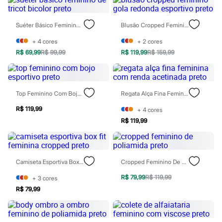
Chinelos
Sapatos
Sandálias e Papetes
Suéter Básico Feminino De Tricot Bicolor Preto
Blusão Cropped Feminino Gola Redonda Esportivo Preto
Tênis
Moda esportiva
+
4
cores
+
2
cores
Acessórios
R$ 69,99
R$ 99,99
R$ 119,99
R$ 159,99
Bermudas
Camisetas
Calças
Calçados
Regatas
Top Feminino Com Bojo Esportivo Preto
Regata Alça Fina Feminina Com Renda Acetinada Preto
Moda íntima
R$ 119,99
+
4
cores
Cuecas
Meias
R$ 119,99
Pijamas
Moda praia
Personagens
Plus size
Camiseta Esportiva Box Fit Feminina Cropped Preto
Cropped Feminino De Poliamida Preto
Blusas e Camisetas
Calças
R$ 79,99
R$ 119,99
+
3
cores
Camisas
R$ 79,99
Casacos e Jaquetas
Jeans
Moda esportiva
Shorts e Bermudas