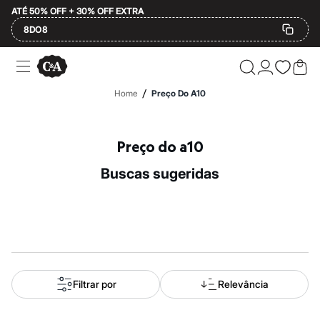
ATÉ 50% OFF + 30% OFF EXTRA
8DO8
Ofertas
Compre por Departamento
Feminino
/
Home
Preço Do A10
Masculino
Infantil
Calçados
Mindse7
Preço do a10
Plus Size
Até 20% off
buscas sugeridas
Até 40% off
Até 60% off
A partir de 60% off
Feminino
Em alta
Inverno
Alfaiataria
Novidades
Roupas
Filtrar por
Relevância
Blusas e Camisetas
Básicos