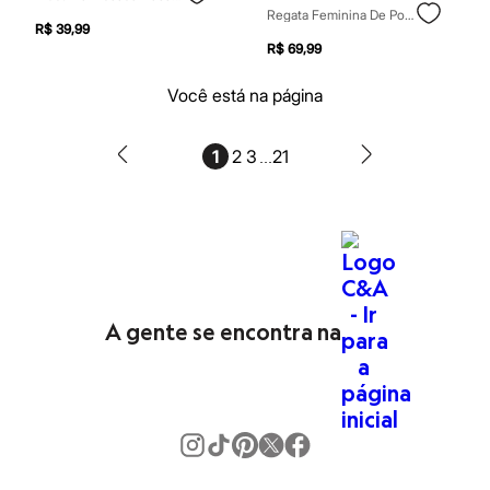
Babuche
Regata Feminina De Poliamida Gola Alta Franzida Preta
Botas
R$ 39,99
Chinelos
R$ 69,99
Pantufas
Sandálias
Você está na página
Tênis
Marcas
Beira Rio
...
1
2
3
21
Cartago
Grendene
Havaianas
Ipanema
Moleca
Oneself
Redley
Rider
Via Uno
A gente se encontra na
Vizzano
Zaxy
Esportivo
Novidades
Calças
Casacos e Jaquetas
Casacos e Jaquetas
Plus size