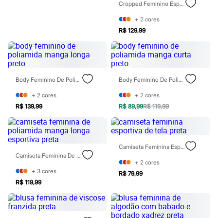
Cropped Feminino Esportivo Com Zíper Preto
Blush
Corretivo
+
2
cores
Gloss
R$ 129,99
Pó facial
Sombras
Al Wataniah
Banderas
Beleza C&A
Boca Rosa
Body Feminino De Poliamida Manga Longa Preto
Body Feminino De Poliamida Manga Curta Preto
Bruna Tavares
Carolina Herrera
+
2
cores
+
2
cores
Ciclo
R$ 139,99
R$ 89,99
R$ 119,99
Fran by Franciny Ehlke
Jean Paul Gaultier
Lancôme
Mari Maria
Camiseta Feminina Esportiva De Tela Preta
Mascavo
Camiseta Feminina De Poliamida Manga Longa Esportiva Preta
Niina Secrets
+
2
cores
Océane
+
3
cores
Payot
R$ 79,99
Rabanne
R$ 119,99
Real Techniques
Vizzela
Vult