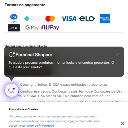
Sobre o cartão presente
Central de ética
Formas de pagamento
Segurança e qualidade
Personal Shopper
Te ajudo a procurar produtos, montar looks e encontrar presentes. O
que está precisando?
Copyright Notice: © C&A e suas entidades relacionadas.
Todos os direitos reservados. Conheça nossos Termos e Condições de Uso
do Site C&A. C&A Modas SA. Fale conosco pelo chat on-line
Alameda Araguaia, 1222, Alphaville - Barueri - SP Cep: 06455-000 CNPJ
45.242.914/0001-05
Privacidade e Cookies
Utilizamos cookies em nosso site que podem armazenar seus dados
pessoais para melhorar sua experiência e navegação. Para saber mais
Textos legais
acesse nosso
Aviso de Privacidade