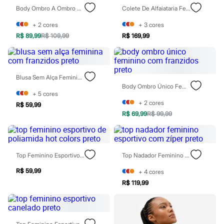
Todos os produtos
Body Ombro A Ombro Feminino De Poliamida Preto
Colete De Alfaiataria Feminino Com Viscose Preto
Infantil
Em alta
+
2
cores
+
3
cores
Arrumadinho para os meninos
R$ 89,99
R$ 109,99
R$ 169,99
Romântico para as meninas
Inverno
Novidades
Roupas menina
0 a 24 meses
Blusa Sem Alça Feminina Com Franzidos Preto
1 a 5 anos
Body Ombro Único Feminino Com Franzidos Preto
+
5
cores
4 a 12 anos
+
2
cores
10 a 16 anos
R$ 59,99
Roupas menino
R$ 69,99
R$ 99,99
0 a 24 meses
1 a 5 anos
4 a 12 anos
10 a 16 anos
Top Feminino Esportivo De Poliamida Hot Colors Preto
Top Nadador Feminino Esportivo Com Zíper Preto
Acessórios
Recém-nascido
R$ 59,99
+
4
cores
Bolsas e Mochilas
R$ 119,99
Chapéus
Calçados
Botas
Chinelos
Pantufas