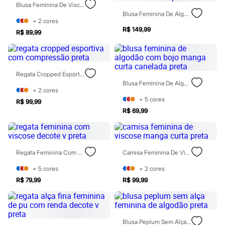
Perfumes
Blusa Feminina De Viscose Franzida Preta
Perfumes femininos
Blusa Feminina De Algodão Com Babado E Bordado Xadrez Preta
Perfumes infantis
+
2
cores
Perfumes masculinos
R$ 149,99
R$ 89,99
Todos os produtos
Mindse7
Novidades
Blusas
Calças
Regata Cropped Esportiva Com Compressão Preta
Casacos e Jaquetas
Blusa Feminina De Algodão Com Bojo Manga Curta Canelada Preta
Jeans
+
2
cores
Saias
+
5
cores
R$ 99,99
Shorts e Bermudas
R$ 69,99
T-shirt
Vestidos
Acessórios
Alfaiataria
Regata Feminina Com Viscose Decote V Preta
Camisa Feminina De Viscose Manga Curta Preta
Calçados
Guarda-roupa
+
5
cores
+
2
cores
Moda esportiva
Plus size
R$ 79,99
R$ 99,99
Special Basics
Calçados
Novidades
Feminino
Blusa Peplum Sem Alça Feminina De Algodão Preta