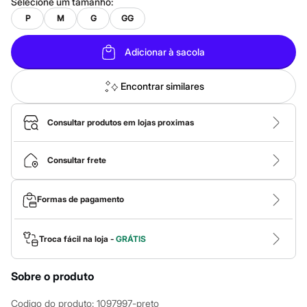
Calças
Selecione um
tamanho
:
Casacos e Jaquetas
P
M
G
GG
Jeans
Macacões
Saias
Adicionar à sacola
Shorts e Bermudas
Vestidos
Encontrar similares
Acessórios
Bolsas
Bonés e Chapéus
Consultar produtos em lojas proximas
Bijoux
Cintos
Óculos
Consultar frete
Relógios
Calçados
Botas
Chinelos
Formas de pagamento
Rasteirinhas
Sandálias
Sapatilhas
Troca fácil na loja -
GRÁTIS
Tênis
Marcas
City
Sobre o produto
Clock House
Mindset
Codigo do produto
:
1097997-preto