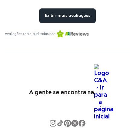
Todos os produtos
Infantil
Em alta
Exibir mais avaliações
Arrumadinho para os meninos
Romântico para as meninas
Inverno
Avaliações reais, auditadas por:
Novidades
Roupas menina
0 a 24 meses
1 a 5 anos
4 a 12 anos
10 a 16 anos
Roupas menino
0 a 24 meses
1 a 5 anos
4 a 12 anos
10 a 16 anos
A gente se encontra na
Acessórios
Recém-nascido
Bolsas e Mochilas
Chapéus
Calçados
Botas
Chinelos
Pantufas