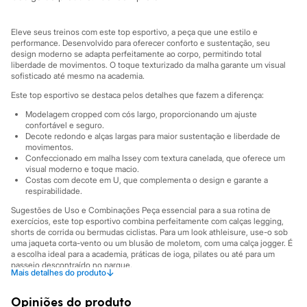
Sawary
Yessica
Moda esportiva
Eleve seus treinos com este top esportivo, a peça que une estilo e
Acessórios
performance. Desenvolvido para oferecer conforto e sustentação, seu
Blusas
design moderno se adapta perfeitamente ao corpo, permitindo total
Calçados
liberdade de movimentos. O toque texturizado da malha garante um visual
Leggings
sofisticado até mesmo na academia.
Shorts e Bermudas
Este top esportivo se destaca pelos detalhes que fazem a diferença:
Tops
Moda íntima
Modelagem cropped com cós largo, proporcionando um ajuste
Calcinhas
confortável e seguro.
Decote redondo e alças largas para maior sustentação e liberdade de
Cintas e Modeladores
movimentos.
Meias
Confeccionado em malha Issey com textura canelada, que oferece um
Pijamas
visual moderno e toque macio.
Sutiãs e Tops
Costas com decote em U, que complementa o design e garante a
Moda praia
respirabilidade.
Biquínis
Sugestões de Uso e Combinações Peça essencial para a sua rotina de
Maiôs
exercícios, este top esportivo combina perfeitamente com calças legging,
Saídas de praia
shorts de corrida ou bermudas ciclistas. Para um look athleisure, use-o sob
Personagens
uma jaqueta corta-vento ou um blusão de moletom, com uma calça jogger. É
Plus size
a escolha ideal para a academia, práticas de ioga, pilates ou até para um
Blusas e Camisetas
passeio descontraído no parque.
↓
Mais detalhes do produto
Calças
A gente se encontra na C&A! ❤
Casacos e Jaquetas
Jeans
Opiniões do produto
Informacoes gerais: