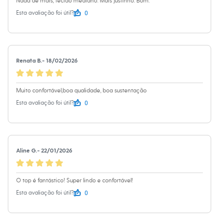
Nada de mais, tecido mediano. Mais justinho. Bom.
Chinelos
Sapatos
0
Esta avaliação foi útil?
Sandálias e Papetes
Tênis
Moda esportiva
Acessórios
Bermudas
Renata B.
-
18/02/2026
Camisetas
Calças
Calçados
Muito confortável,boa qualidade, boa sustentação
Regatas
Moda íntima
0
Esta avaliação foi útil?
Cuecas
Meias
Pijamas
Moda praia
Personagens
Aline G.
-
22/01/2026
Plus size
Blusas e Camisetas
Calças
Camisas
O top é fantástico! Super lindo e confortável!
Casacos e Jaquetas
0
Esta avaliação foi útil?
Jeans
Moda esportiva
Shorts e Bermudas