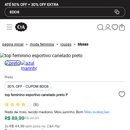
ATÉ 50% OFF + 30% OFF EXTRA
8DO8
Ofertas
Compre por Departamento
Feminino
Masculino
página inicial
moda feminina
roupas
blusas
>
>
>
Infantil
Calçados
Mindse7
Plus Size
Até 20% off
Até 40% off
Preto
Até 60% off
A partir de 60% off
30% OFF - CUPOM 8DO8
Feminino
Em alta
top feminino esportivo canelado preto P
Inverno
(
6
)
Alfaiataria
Novidades
Nada de mais, tecido mediano. Mais justinho. Bom.
Mais avaliações
Roupas
R$ 89,99
R$ 99,99
Blusas e Camisetas
Básicos
2
x
R$ 44,99
sem juros no
C&A Pay