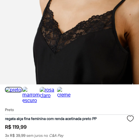
Calças
Casacos e Jaquetas
Jeans
Macacões
Saias
Shorts e Bermudas
Vestidos
Acessórios
Bolsas
Bonés e Chapéus
Bijoux
Cintos
Óculos
Relógios
Calçados
Botas
Chinelos
Rasteirinhas
Sandálias
Sapatilhas
Preto
Tênis
Marcas
regata alça fina feminina com renda acetinada preto PP
City
R$ 119,99
Clock House
Mindset
3
x
R$ 39,99
sem juros no
C&A Pay