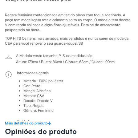
Moda esportiva
Shorts e Saias
Vestidos
Regata feminina confeccionada em tecido plano com toque acetinado. A
Masculino
peça tem modelagem reta e caimento solto ao corpo. O modelo tem decote
Em alta
V com renda aplicada e alças finas ajustáveis. Detalhe de acabamento
Dia dos Pais
pespontado na barra.
Inverno
TOP HITS Os itens mais amados, mais vendidos e nunca saem de moda da
Novidades
C&A para você renovar o seu guarda-roupa!/38
Roupas
Bermudas
A Modelo veste tamanho P.
Suas medidas são:
Camisas
Altura: 179cm / Busto: 80cm / Cintura: 63cm / Quadril: 90cm.
Calças
Camisetas e Regatas
Informacoes gerais:
Casacos e Jaquetas
Jeans
Material
:
100% poliéster.
Polos
Cor
:
Preto
Acessórios
Manga
:
Alça fina
Bolsas e Mochilas
Marcas
:
C&A
Decote
:
Decote V
Chapéus e Bonés
Tipo
:
Regata
Cintos
Gênero
:
Feminino
Carteiras
Óculos
Cuidados com a peca:
↓
Mais detalhes do produto
Relógios
Calçados
Opiniões do produto
Temperatura até 40º.
Botas
Não alvejar.