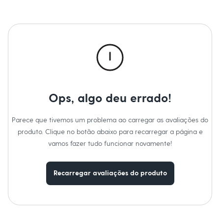
Secar em secadora.
Chinelos
Secar na vertical.
Sapatos
Passar em temperatura média.
Sandálias e Papetes
Lavar a seco.
Tênis
Não limpar a úmido.
Moda esportiva
Acessórios
Bermudas
Camisetas
Calças
Calçados
Regatas
Ops, algo deu errado!
Moda íntima
Cuecas
Meias
Parece que tivemos um problema ao carregar as avaliações do
Pijamas
produto. Clique no botão abaixo para recarregar a página e
Moda praia
vamos fazer tudo funcionar novamente!
Personagens
Plus size
Blusas e Camisetas
Calças
Recarregar avaliações do produto
Camisas
Casacos e Jaquetas
Jeans
Moda esportiva
Shorts e Bermudas