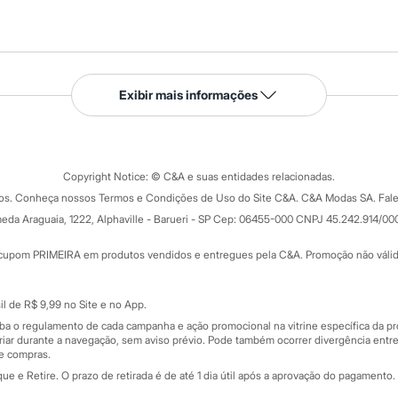
Serviços
Exibir mais informações
Tipos de serviços
o C&A
Clique e retire
Trocas e devoluções
ograma
Copyright Notice: © C&A e suas entidades relacionadas.
Formas de pagamento
dos. Conheça nossos Termos e Condições de Uso do Site C&A. C&A Modas SA. Fale
Todas as vantagens
ay
eda Araguaia, 1222, Alphaville - Barueri - SP Cep: 06455-000 CNPJ 45.242.914/00
Minha C&A
rtão
Cupons de desconto
cupom PRIMEIRA em produtos vendidos e entregues pela C&A. Promoção não válida p
Cartão presente
atórios
Sobre o cartão presente
nceira
l de R$ 9,99 no Site e no App.
de
iba o regulamento de cada campanha e ação promocional na vitrine específica da
iar durante a navegação, sem aviso prévio. Pode também ocorrer divergência entre
de compras.
 e Retire. O prazo de retirada é de até 1 dia útil após a aprovação do pagamento. 