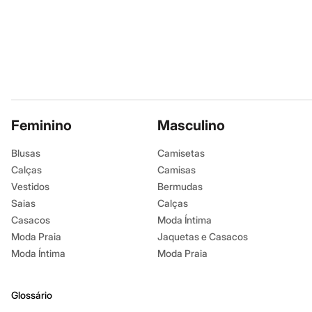
Sapatos
Sandálias e Papetes
Tênis
Moda esportiva
Acessórios
Bermudas
Camisetas
Calças
Calçados
Regatas
Feminino
Masculino
Moda íntima
Cuecas
Blusas
Camisetas
Meias
Pijamas
Calças
Camisas
Moda praia
Vestidos
Bermudas
Personagens
Saias
Calças
Plus size
Blusas e Camisetas
Casacos
Moda Íntima
Calças
Moda Praia
Jaquetas e Casacos
Camisas
Moda Íntima
Moda Praia
Casacos e Jaquetas
Jeans
Moda esportiva
Shorts e Bermudas
Glossário
Todos os produtos