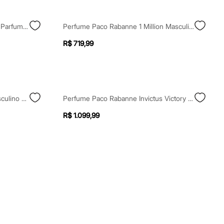
Perfume Paco Rabanne 1 Million Parfum Masculino Eau De Parfum 200ml Único
Perfume Paco Rabanne 1 Million Masculino Eau De Toilette 100ml Único
R$ 719,99
Perfume Banderas The Icon Masculino Eau De Parfum 50ml
Perfume Paco Rabanne Invictus Victory Eau De Parfum Masculino 200ml Único
R$ 1.099,99