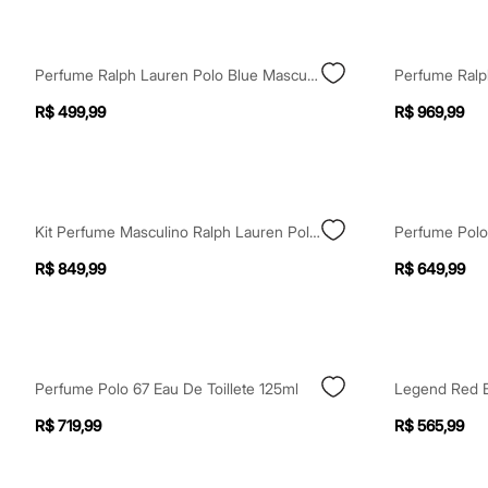
Yessica
Moda esportiva
Acessórios
Blusas
Perfume Ralph Lauren Polo Blue Masculino Eau De Toilette 40ml Único
Calçados
Leggings
R$ 499,99
R$ 969,99
Shorts e Bermudas
Tops
Moda íntima
Calcinhas
Cintas e Modeladores
Meias
Kit Perfume Masculino Ralph Lauren Polo Set 25 Polo Blue Edt 125ml E 40ml
Perfume Polo 
Pijamas
Sutiãs e Tops
R$ 849,99
R$ 649,99
Moda praia
Biquínis
Maiôs
Saídas de praia
Personagens
Plus size
Perfume Polo 67 Eau De Toillete 125ml
Blusas e Camisetas
Calças
R$ 719,99
R$ 565,99
Casacos e Jaquetas
Jeans
Moda esportiva