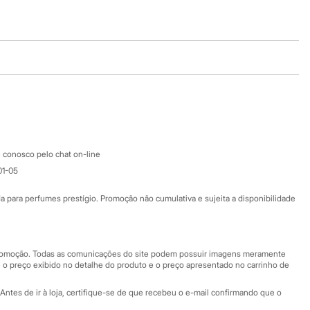
Baixe o app
Google store
Apple store
Atendimento
 conosco pelo chat on-line
01-05
Ajuda
Fale conosco
ara perfumes prestígio. Promoção não cumulativa e sujeita a disponibilidade
Nossas lojas
Nossas lojas plus size
Central de ética
 promoção. Todas as comunicações do site podem possuir imagens meramente
 o preço exibido no detalhe do produto e o preço apresentado no carrinho de
Eventos
Antes de ir à loja, certifique-se de que recebeu o e-mail confirmando que o