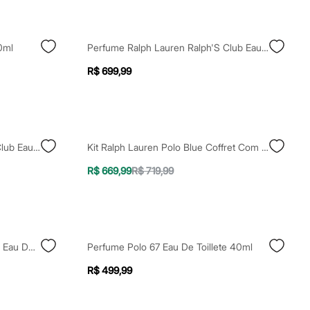
0ml
Perfume Ralph Lauren Ralph'S Club Eau De Parfum 50 Ml Único
R$ 699,99
Perfume Ralph Lauren Ralph'S Club Eau De Parfum 100 Ml Único
Kit Ralph Lauren Polo Blue Coffret Com Nécessaire 125ml
R$ 669,99
R$ 719,99
Perfume Montblanc Legend Red Eau De Parfum Masculino - 30ml
Perfume Polo 67 Eau De Toillete 40ml
R$ 499,99