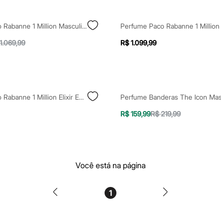
Perfume Paco Rabanne 1 Million Masculino Eau De Toilette 200ml Único
1.069,99
R$ 1.099,99
Perfume Paco Rabanne 1 Million Elixir Eau De Parfum Masculino 200ml Único
R$ 159,99
R$ 219,99
Você está na página
1