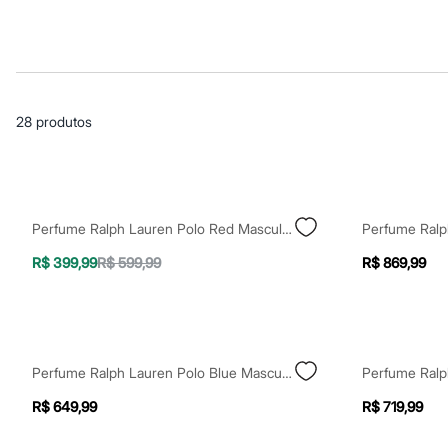
Casacos e Jaquetas
Jeans
Macacões
Saias
Shorts e Bermudas
Vestidos
Acessórios
28
produtos
Bolsas
Bonés e Chapéus
Bijoux
Cintos
Óculos
Relógios
Perfume Ralph Lauren Polo Red Masculino Eau De Toilette 75ml Único
Calçados
Botas
R$ 399,99
R$ 599,99
R$ 869,99
Chinelos
Rasteirinhas
Sandálias
Sapatilhas
Tênis
Marcas
Perfume Ralph Lauren Polo Blue Masculino Eau De Toilette 75ml Único
City
Clock House
R$ 649,99
R$ 719,99
Mindset
Sawary