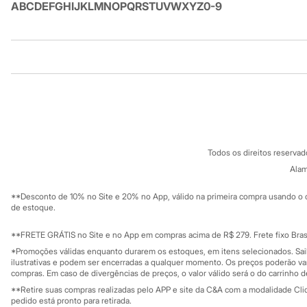
A
B
C
D
E
F
G
H
I
J
K
L
M
N
O
P
Q
R
S
T
U
V
W
X
Y
Z
0-9
Infantil
Em alta
Arrumadinho para os meninos
Romântico para as meninas
Inverno
Institucional
Produtos
Novidades
Roupas menina
Sobre a C&A
Cartão C&A
0 a 24 meses
Sobre o cartã
1 a 5 anos
Fornecedores
4 a 12 anos
Termos e condições
C&A&VC
10 a 16 anos
Conheça o pr
Política de privacidade
Roupas menino
Todos os direitos reserva
0 a 24 meses
Trabalhe conosco
C&A Pay
1 a 5 anos
Sobre o C&A P
Alam
Sustentabilidade
4 a 12 anos
Solicite seu ca
Mapa do site
10 a 16 anos
**Desconto de 10% no Site e 20% no App, válido na primeira compra usando o 
Governança
Acessórios
Investidores
de estoque.
Recém-nascido
Ouvidoria / Rel
Sala de imprensa
Bolsas e Mochilas
Educação fina
**FRETE GRÁTIS no Site e no App em compras acima de R$ 279. Frete fixo Brasi
Chapéus
Privacidade
Sustentabilida
*Promoções válidas enquanto durarem os estoques, em itens selecionados. Sa
Calçados
Configuração de cookies
ilustrativas e podem ser encerradas a qualquer momento. Os preços poderão var
Botas
Minha privacidade
compras. Em caso de divergências de preços, o valor válido será o do carrinho 
Chinelos
**Retire suas compras realizadas pelo APP e site da C&A com a modalidade Clique
Pantufas
pedido está pronto para retirada.
Rasteirinhas