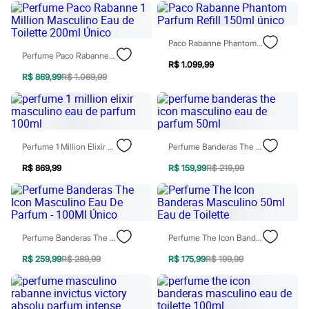
Todos os produtos
Infantil
Em alta
Arrumadinho para os meninos
Paco Rabanne Phantom Parfum Refill 150ml Único
Romântico para as meninas
Perfume Paco Rabanne 1 Million Masculino Eau De Toilette 200ml Único
R$ 1.099,99
Inverno
R$ 869,99
R$ 1.069,99
Novidades
Roupas menina
0 a 24 meses
1 a 5 anos
4 a 12 anos
10 a 16 anos
Perfume 1 Million Elixir Masculino Eau De Parfum 100ml
Perfume Banderas The Icon Masculino Eau De Parfum 50ml
Roupas menino
0 a 24 meses
R$ 869,99
R$ 159,99
R$ 219,99
1 a 5 anos
4 a 12 anos
10 a 16 anos
Acessórios
Recém-nascido
Perfume Banderas The Icon Masculino Eau De Parfum - 100Ml Único
Perfume The Icon Banderas Masculino 50ml Eau De Toilette
Bolsas e Mochilas
Chapéus
R$ 259,99
R$ 289,99
R$ 175,99
R$ 199,99
Calçados
Botas
Chinelos
Pantufas