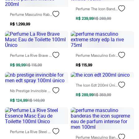
Rasteirinhas
Sandálias
Perfume The Icon Banderas Masculino Eau De Toilette 100ml
Tênis
Perfume Masculino Rabanne Invictus Victory Absolu Parfum Intense 200ml
R$ 239,99
R$ 269,99
Diversão
R$ 1.299,99
Marcas
Baby Club
Fifteen
Miss Fifteen
Palomino
Moda íntima
Perfume La Rive Brave Masc Eau De Toilette 100ml Único
Perfume Masculino Extreme Story Edp La Rive 75ml
Calcinhas
Cuecas
R$ 99,99
R$ 115,99
R$ 115,99
Meias
Pijamas
Moda praia
The Icon Edt 200ml Único
Biquínis e Maiôs
Nb Prestige Invincible For Men Edt Spray 100ml Único
Blusas de proteção
R$ 289,99
R$ 359,99
Sungas
R$ 124,99
R$ 149,99
Personagens
Bluey
Disney
Hello Kitty
Homem Aranha
Minecraft
Perfume La Rive Steel Essence Masc Eau De Toilette 100ml Único
Naruto
Perfume Masculino Banderas The Icon Supreme Eau De Parfum Intense For Men 100ml