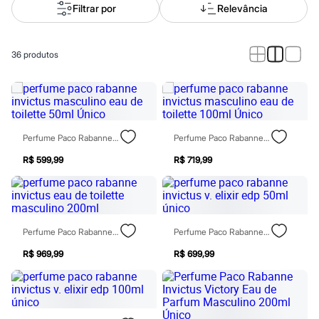
Calças
Filtrar por
Relevância
Casacos e Jaquetas
Jeans
Macacões
Saias
36
produtos
Shorts e Bermudas
Vestidos
Acessórios
Bolsas
Bonés e Chapéus
Bijoux
Perfume Paco Rabanne Invictus Masculino Eau De Toilette 50ml Único
Perfume Paco Rabanne Invictus Masculino Eau De Toilette 100ml Único
Cintos
Óculos
R$ 599,99
R$ 719,99
Relógios
Calçados
Botas
Chinelos
Rasteirinhas
Sandálias
Perfume Paco Rabanne Invictus Eau De Toilette Masculino 200ml
Perfume Paco Rabanne Invictus V. Elixir Edp 50ml Único
Sapatilhas
R$ 969,99
R$ 699,99
Tênis
Marcas
City
Clock House
Mindset