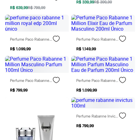
Moda esportiva
R$ 339,99
R$ 399,99
Shorts e Saias
R$ 639,99
R$ 799,99
Vestidos
Masculino
Em alta
Dia dos Pais
Inverno
Perfume Paco Rabanne 1 Million Royal Edp 200ml Único
Perfume Paco Rabanne 1 Million Elixir Eau De Parfum Masculino 200ml Único
Novidades
Roupas
R$ 1.099,99
R$ 1.149,99
Bermudas
Camisas
Calças
Camisetas e Regatas
Casacos e Jaquetas
Jeans
Perfume Paco Rabanne 1 Million Masculino Parfum 100ml Único
Perfume Paco Rabanne 1 Million Parfum Masculino Eau De Parfum 200ml Único
Polos
R$ 799,99
R$ 1.099,99
Acessórios
Bolsas e Mochilas
Chapéus e Bonés
Cintos
Carteiras
Perfume Rabanne Invictus 100ml
Óculos
Relógios
R$ 799,99
Calçados
Botas