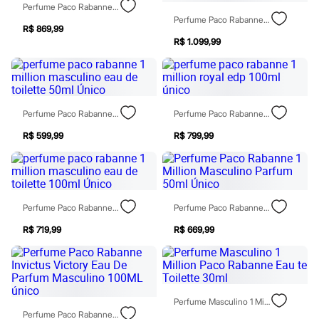
Sawary
Perfume Paco Rabanne Invictus V. Elixir Edp 100ml Único
Yessica
Perfume Paco Rabanne Invictus Victory Eau De Parfum Masculino 200ml Único
Moda esportiva
R$ 869,99
Acessórios
R$ 1.099,99
Blusas
Calçados
Leggings
Shorts e Bermudas
Tops
Perfume Paco Rabanne 1 Million Masculino Eau De Toilette 50ml Único
Perfume Paco Rabanne 1 Million Royal Edp 100ml Único
Moda íntima
Calcinhas
R$ 599,99
R$ 799,99
Cintas e Modeladores
Meias
Pijamas
Sutiãs e Tops
Moda praia
Biquínis
Perfume Paco Rabanne 1 Million Masculino Eau De Toilette 100ml Único
Perfume Paco Rabanne 1 Million Masculino Parfum 50ml Único
Maiôs
R$ 719,99
R$ 669,99
Saídas de praia
Personagens
Plus size
Blusas e Camisetas
Calças
Casacos e Jaquetas
Perfume Masculino 1 Million Paco Rabanne Eau Te Toilette 30ml
Jeans
Perfume Paco Rabanne Invictus Victory Eau De Parfum Masculino 100ML Único