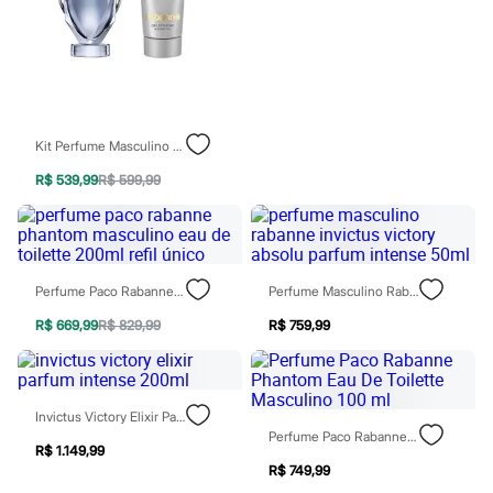
Chinelos
Sapatos
Sandálias e Papetes
Tênis
Moda esportiva
Acessórios
Bermudas
Camisetas
Kit Perfume Masculino Rabanne Invictus Edt 50ml Shampoo 100ml
Calças
R$ 539,99
R$ 599,99
Calçados
Regatas
Moda íntima
Cuecas
Meias
Pijamas
Perfume Paco Rabanne Phantom Masculino Eau De Toilette 200ml Refil Único
Perfume Masculino Rabanne Invictus Victory Absolu Parfum Intense 50ml
Moda praia
Personagens
R$ 669,99
R$ 829,99
R$ 759,99
Plus size
Blusas e Camisetas
Calças
Camisas
Invictus Victory Elixir Parfum Intense 200ml
Casacos e Jaquetas
Perfume Paco Rabanne Phantom Eau De Toilette Masculino 100 Ml
Jeans
R$ 1.149,99
Moda esportiva
R$ 749,99
Shorts e Bermudas