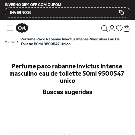
INVERNO 35% OFF COM CUPOM
INVERNO35
Ofertas
Compre por Departamento
Feminino
Perfume Paco Rabanne Invictus Intense Masculino Eau De
/
Home
Masculino
Toilette 50ml 9500547 Unico
Infantil
Calçados
Mindse7
Perfume paco rabanne invictus intense 
Plus Size
Até 20% off
masculino eau de toilette 50ml 9500547 
Até 40% off
unico
Até 60% off
A partir de 60% off
buscas sugeridas
Feminino
Em alta
Inverno
Alfaiataria
Novidades
Roupas
Blusas e Camisetas
Básicos