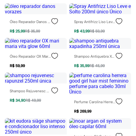
Moda esportiva
Shorts e Saias
Vestidos
Masculino
Óleo Reparador Danos Vorazes
Spray Antifrizz Liso Leve E Solto 200ml Único Único
Em alta
Dia dos Pais
R$ 25,99
R$ 35,99
R$ 43,99
R$ 59,99
Inverno
Novidades
Roupas
Bermudas
Camisas
Óleo Reparador OX Mari Maria Vita Glow 60ml
Shampoo Antiquebra Xapadinha 250ml Única
Calças
R$ 59,99
R$ 35,99
R$ 45,99
Camisetas e Regatas
Casacos e Jaquetas
Jeans
Polos
Acessórios
Shampoo Rejuvenesc Rapunzel 250ml Única
Bolsas e Mochilas
Chapéus e Bonés
R$ 34,90
R$ 49,99
Perfume Carolina Herrera Good Girl Hair Mist Feminino Perfume Para Cabelo 30ml Único
Cintos
Carteiras
R$ 269,99
Óculos
Relógios
Calçados
Botas