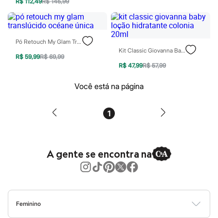
R$ 112,49
R$ 145,99
Patrulha Canina
Sonic
Stitch
Beleza
Kits
Pó Retouch My Glam Translúcido Océane Única
Perfumes árabes
Kit Classic Giovanna Baby Loção Hidratante Colonia 20ml
R$ 59,99
R$ 69,99
Novidades
R$ 47,99
R$ 57,99
Cabelos
Condicionador
Escovas e Pentes
Você está na página
Finalizadores
Shampoo
Tratamento
1
Cuidados com o corpo
Hidratante
Protetor solar
Tratamento
A gente se encontra na
Cuidados com o rosto
Esfoliante
Hidratante
Protetor solar
Tônicos
Maquiagens
Feminino
Base
Batom
Blusas
Calças
Vestidos
Saias
Casacos
Moda Praia
Moda Íntima