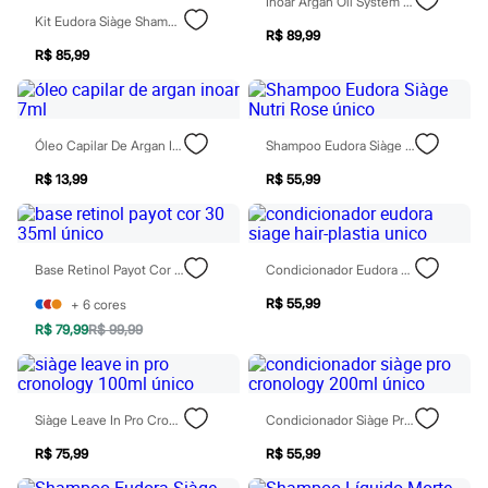
Inoar Argan Oil System Óleo Capilar 60ml
Chinelos
Kit Eudora Siàge Shampoo E Condicionador Liso Intenso 250ml Único
Sapatos
R$ 89,99
Sandálias e Papetes
R$ 85,99
Tênis
Moda esportiva
Acessórios
Bermudas
Camisetas
Óleo Capilar De Argan Inoar 7ml
Shampoo Eudora Siàge Nutri Rose Único
Calças
R$ 13,99
R$ 55,99
Calçados
Regatas
Moda íntima
Cuecas
Meias
Base Retinol Payot Cor 30 35ml Único
Condicionador Eudora Siage Hair-Plastia Unico
Pijamas
Moda praia
R$ 55,99
+
6
cores
Personagens
R$ 79,99
R$ 99,99
Plus size
Blusas e Camisetas
Calças
Camisas
Casacos e Jaquetas
Siàge Leave In Pro Cronology 100ml Único
Condicionador Siàge Pro Cronology 200ml Único
Jeans
R$ 75,99
R$ 55,99
Moda esportiva
Shorts e Bermudas