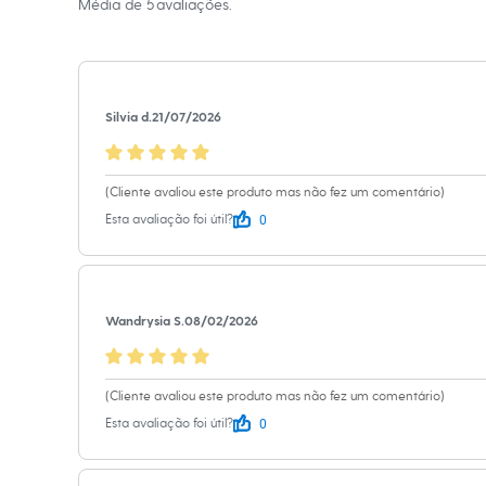
Média de
5
avaliações.
Calças
Casacos e Jaquetas
Cor
:
Único
Jeans
Marcas
:
Lola 
Moda esportiva
Shorts e Saias
Vestidos
Silvia d.
21/07/2026
Masculino
Em alta
Dia dos Pais
Inverno
(Cliente avaliou este produto mas não fez um comentário)
Novidades
0
Esta avaliação foi útil?
Roupas
Bermudas
Camisas
Calças
Camisetas e Regatas
Casacos e Jaquetas
Wandrysia S.
08/02/2026
Jeans
Polos
Acessórios
(Cliente avaliou este produto mas não fez um comentário)
Bolsas e Mochilas
Chapéus e Bonés
0
Esta avaliação foi útil?
Cintos
Carteiras
Óculos