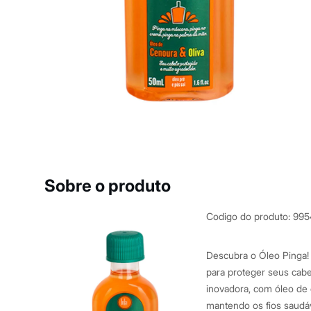
Roupas
Blusas e Camisetas
Básicos
Calças
Casacos e Jaquetas
Jeans
Macacões
Saias
Shorts e Bermudas
Vestidos
Acessórios
Bolsas
Bonés e Chapéus
Bijoux
Cintos
Sobre o produto
Óculos
Relógios
Calçados
Codigo do produto
:
995
Botas
Chinelos
Rasteirinhas
Descubra o Óleo Pinga! 
Sandálias
para proteger seus cabe
Sapatilhas
inovadora, com óleo de 
Tênis
Marcas
mantendo os fios saudáv