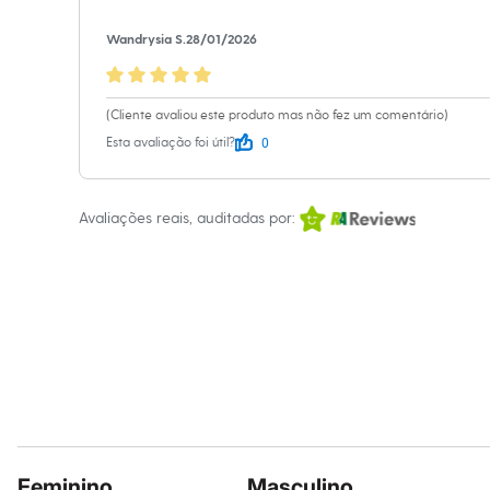
Relógios
Calçados
Wandrysia S.
28/01/2026
Botas
Chinelos
Sapatos
Sandálias e Papetes
(Cliente avaliou este produto mas não fez um comentário)
Tênis
0
Esta avaliação foi útil?
Moda esportiva
Acessórios
Bermudas
Camisetas
Avaliações reais, auditadas por:
Calças
Calçados
Regatas
Moda íntima
Cuecas
Meias
Pijamas
Moda praia
Personagens
Plus size
Blusas e Camisetas
Calças
Camisas
Casacos e Jaquetas
Feminino
Masculino