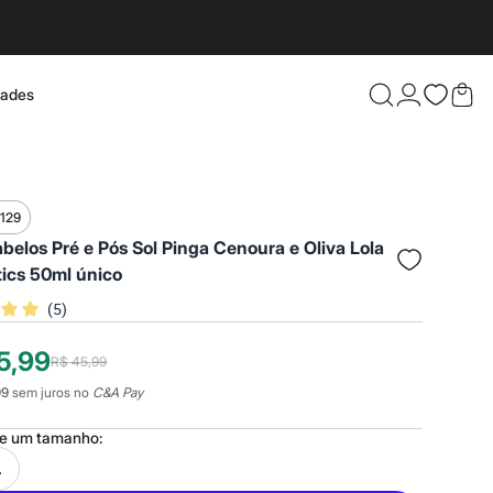
dades
Confira 
$129
belos Pré e Pós Sol Pinga Cenoura e Oliva Lola
Cosmetics 50ml único
(
5
)
5,99
R$ 45,99
99
sem juros no
C&A Pay
ne um
tamanho
:
L