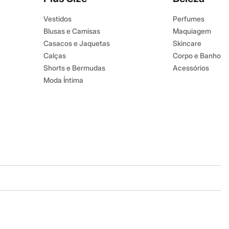
Vestidos
Perfumes
Blusas e Camisas
Maquiagem
Casacos e Jaquetas
Skincare
Calças
Corpo e Banho
Shorts e Bermudas
Acessórios
Moda Íntima
Baixe o app
Google store
Apple store