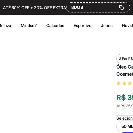
8DO8
ATÉ 50% OFF + 30% OFF EXTRA
Beleza
Mindse7
Calçados
Esportivo
Jeans
Novi
3 Por R
Óleo Ca
R$ 3
1
x
R$ 35,
Selecio
50 M