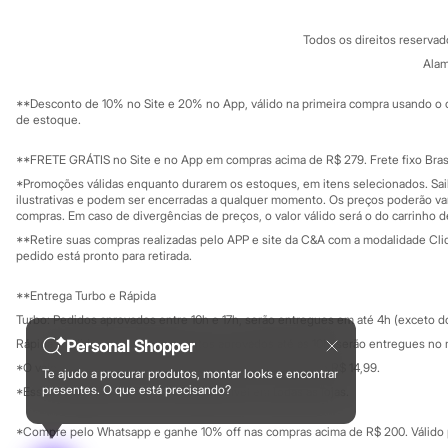
Botas
Conheça o pr
Política de privacidade
Chinelos
Todos os direitos reserva
Trabalhe conosco
C&A Pay
Pantufas
Sobre o C&A P
Alam
Rasteirinhas
Sustentabilidade
Sandálias
Solicite seu ca
Mapa do site
Tênis
**Desconto de 10% no Site e 20% no App, válido na primeira compra usando o 
Governança
Investidores
de estoque.
Diversão
Ouvidoria / Rel
Marcas
Sala de imprensa
Baby Club
Educação fina
**FRETE GRÁTIS no Site e no App em compras acima de R$ 279. Frete fixo Brasi
Fifteen
Privacidade
Sustentabilida
*Promoções válidas enquanto durarem os estoques, em itens selecionados. Sa
Configuração de cookies
Miss Fifteen
ilustrativas e podem ser encerradas a qualquer momento. Os preços poderão var
Palomino
Minha privacidade
compras. Em caso de divergências de preços, o valor válido será o do carrinho 
Moda íntima
**Retire suas compras realizadas pelo APP e site da C&A com a modalidade Clique
Calcinhas
pedido está pronto para retirada.
Cuecas
Meias
**Entrega Turbo e Rápida
Pijamas
Moda praia
Turbo: Pedidos aprovados entre 10h e 17h, serão entregues em até 4h (exceto d
Biquínis e Maiôs
Rápida: Pedidos com os pagamentos aprovados até as 10h, serão entregues no 
Personal Shopper
Blusas de proteção
*O valor do frete para o turbo é R$ 24,99 e para a rápida é R$ 14,99.
Sungas
Te ajudo a procurar produtos, montar looks e encontrar
Formas de pagamento
presentes. O que está precisando?
Personagens
*Essa condição ainda não estará disponível em todas as lojas.
Bluey
Disney
*Compre pelo Whatsapp e ganhe 10% off nas compras acima de R$ 200. Válido p
Hello Kitty