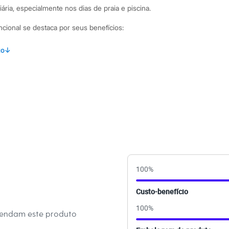
iária, especialmente nos dias de praia e piscina.
uncional se destaca por seus benefícios:
 de cenoura e oliva, que nutrem e protegem a fibra capilar.
to
↓
 pós-sol, defendendo os fios contra os danos dos raios UV,
usado puro, misturado em máscaras e cremes ou como
 maciez e um toque sedoso sem pesar nos cabelos.
binações Para um tratamento intensivo, adicione algumas
ara capilar para potencializar a hidratação. Se preferir, misture
r para um desembaraço suave e proteção extra. Como
a pequena quantidade na palma das mãos e espalhe pelo
100
%
s cabelos úmidos ou secos para controlar o frizz e dar um
Custo-benefício
100
%
 C&A! ❤
mendam este produto
s: