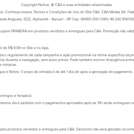
ograma
Copyright Notice: © C&A e suas entidades relacionadas.
Formas de pagamento
dos. Conheça nossos Termos e Condições de Uso do Site C&A. C&A Modas SA. Fale
Todas as vantagens
ay
eda Araguaia, 1222, Alphaville - Barueri - SP Cep: 06455-000 CNPJ 45.242.914/00
Minha C&A
rtão
Cupons de desconto
cupom PRIMEIRA em produtos vendidos e entregues pela C&A. Promoção não válida p
Cartão presente
atórios
Sobre o cartão presente
nceira
l de R$ 9,99 no Site e no App.
de
iba o regulamento de cada campanha e ação promocional na vitrine específica da
iar durante a navegação, sem aviso prévio. Pode também ocorrer divergência entre
de compras.
 e Retire. O prazo de retirada é de até 1 dia útil após a aprovação do pagamento. 
omingos e feriados).
mesmo dia e pedidos com o pagamentos aprovados após as 10h serão entregues no 
Segurança e qualidade
ara produtos vendidos e entregues pela C&A. Desconto não será aplicado na compr