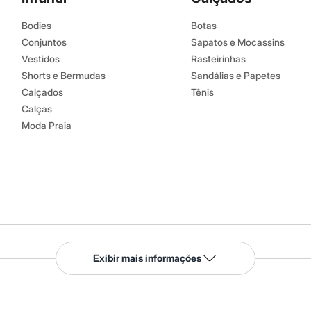
Bodies
Botas
Conjuntos
Sapatos e Mocassins
Vestidos
Rasteirinhas
Shorts e Bermudas
Sandálias e Papetes
Calçados
Tênis
Calças
Moda Praia
Serviços
Exibir mais informações
Tipos de serviços
o C&A
Clique e retire
Trocas e devoluções