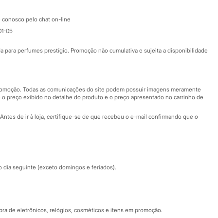
Atendimento
 conosco pelo chat on-line
01-05
Ajuda
Fale conosco
ara perfumes prestígio. Promoção não cumulativa e sujeita a disponibilidade
Nossas lojas
Nossas lojas plus size
Central de ética
 promoção. Todas as comunicações do site podem possuir imagens meramente
 o preço exibido no detalhe do produto e o preço apresentado no carrinho de
Eventos
Antes de ir à loja, certifique-se de que recebeu o e-mail confirmando que o
Especial Dia dos Pais
dia seguinte (exceto domingos e feriados).
a de eletrônicos, relógios, cosméticos e itens em promoção.