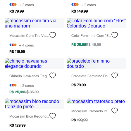
Rasteirinhas
+
2
cores
+
2
cores
Sandálias
R$ 79,99
R$ 149,99
Tênis
Diversão
Marcas
Baby Club
Fifteen
Mocassim Com Tira Via Uno Marrom
Colar Feminino Com "Elos" Coloridos Dourado
Miss Fifteen
R$ 25,99
R$ 49,99
Palomino
+
4
cores
Moda íntima
R$ 119,99
Calcinhas
Cuecas
Meias
Pijamas
Chinelo Havaianas Elegance Dourado
Bracelete Feminino Dourado
Moda praia
Biquínis e Maiôs
R$ 79,99
+
2
cores
Blusas de proteção
R$ 25,99
R$ 35,99
Sungas
Personagens
Bluey
Disney
Mocassim Tratorado Preto
Hello Kitty
Mocassim Bico Redondo Franzido Preto
Homem Aranha
R$ 199,99
Minecraft
R$ 129,99
Naruto