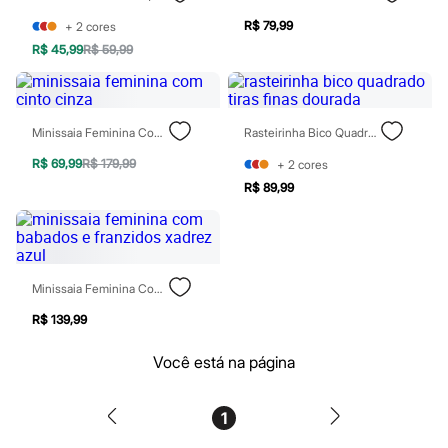
Perfumes
Perfumes femininos
R$ 79,99
+
2
cores
Perfumes infantis
R$ 45,99
R$ 59,99
Perfumes masculinos
Todos os produtos
Mindse7
Novidades
Blusas
Minissaia Feminina Com Cinto Cinza
Rasteirinha Bico Quadrado Tiras Finas Dourada
Calças
Casacos e Jaquetas
R$ 69,99
R$ 179,99
+
2
cores
Jeans
R$ 89,99
Saias
Shorts e Bermudas
T-shirt
Vestidos
Acessórios
Alfaiataria
Minissaia Feminina Com Babados E Franzidos Xadrez Azul
Calçados
R$ 139,99
Guarda-roupa
Moda esportiva
Plus size
Você está na página
Special Basics
Calçados
Novidades
1
Feminino