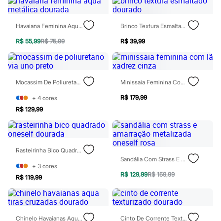
Blush
Corretivo
Gloss
Havaiana Feminina Aqua Metálica Dourada
Brinco Textura Esmaltado Dourado
Pó facial
R$ 55,99
R$ 75,99
R$ 39,99
Sombras
Al Wataniah
Banderas
Beleza C&A
Boca Rosa
Mocassim De Poliuretano Via Uno Preto
Minissaia Feminina Com Lã Xadrez Cinza
Bruna Tavares
Carolina Herrera
R$ 179,99
+
4
cores
Ciclo
R$ 129,99
Fran by Franciny Ehlke
Jean Paul Gaultier
Lancôme
Mari Maria
Mascavo
Rasteirinha Bico Quadrado Oneself Dourada
Niina Secrets
Sandália Com Strass E Amarração Metalizada Oneself Rosa
+
3
cores
Océane
R$ 129,99
R$ 159,99
Payot
R$ 119,99
Rabanne
Real Techniques
Vizzela
Vult
Chinelo Havaianas Aqua Tiras Cruzadas Dourado
Cinto De Corrente Texturizado Dourado