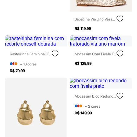
Moda esportiva
Shorts e Saias
Vestidos
Masculino
Sapatilha Via Uno Vazada Com Laço Dourada
Em alta
R$ 119,99
Dia dos Pais
Inverno
Novidades
Roupas
Bermudas
Rasteirinha Feminina Com Recorte Oneself Dourada
Mocassim Com Fivela Tratorado Via Uno Marrom
Camisas
Calças
R$ 129,99
+
10
cores
Camisetas e Regatas
R$ 79,99
Casacos e Jaquetas
Jeans
Polos
Acessórios
Bolsas e Mochilas
Mocassim Bico Redondo Com Fivela Preto
Chapéus e Bonés
Cintos
+
2
cores
Carteiras
R$ 149,99
Óculos
Relógios
Calçados
Botas