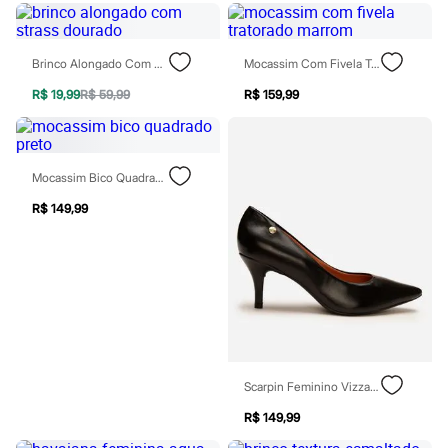
Patrulha Canina
Sonic
Stitch
Brinco Alongado Com Strass Dourado
Mocassim Com Fivela Tratorado Marrom
Beleza
Kits
R$ 19,99
R$ 59,99
R$ 159,99
Perfumes árabes
Novidades
Cabelos
Condicionador
Escovas e Pentes
Mocassim Bico Quadrado Preto
Finalizadores
R$ 149,99
Shampoo
Tratamento
Cuidados com o corpo
Hidratante
Protetor solar
Tratamento
Cuidados com o rosto
Esfoliante
Hidratante
Protetor solar
Scarpin Feminino Vizzano Bico Fino Salto Médio Preto
Tônicos
Maquiagens
R$ 149,99
Base
Batom