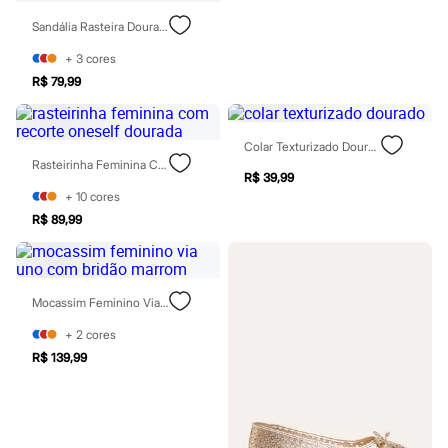
Sawary
Yessica
Sandália Rasteira Dourada
Moda esportiva
Acessórios
+
3
cores
Blusas
R$ 79,99
Calçados
Leggings
Shorts e Bermudas
Tops
Colar Texturizado Dourado
Moda íntima
Rasteirinha Feminina Com Recorte Oneself Dourada
R$ 39,99
Calcinhas
+
10
cores
Cintas e Modeladores
Meias
R$ 89,99
Pijamas
Sutiãs e Tops
Moda praia
Biquínis
Mocassim Feminino Via Uno Com Bridão Marrom
Maiôs
Saídas de praia
+
2
cores
Personagens
R$ 139,99
Plus size
Blusas e Camisetas
Calças
Casacos e Jaquetas
Jeans