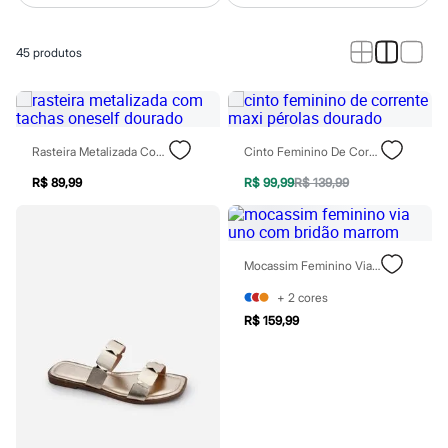
Calças
Casacos e Jaquetas
Jeans
45
produtos
Macacões
Saias
Shorts e Bermudas
Vestidos
Acessórios
Bolsas
Rasteira Metalizada Com Tachas Oneself Dourado
Cinto Feminino De Corrente Maxi Pérolas Dourado
Bonés e Chapéus
Bijoux
R$ 89,99
R$ 99,99
R$ 139,99
Cintos
Óculos
Relógios
Calçados
Mocassim Feminino Via Uno Com Bridão Marrom
Botas
Chinelos
+
2
cores
Rasteirinhas
R$ 159,99
Sandálias
Sapatilhas
Tênis
Marcas
City
Clock House
Mindset