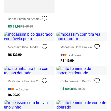
Chinelos
Sapatos
Sandálias e Papetes
Tênis
Brinco Feminino Argola Concha Dourado
Moda esportiva
Acessórios
R$ 39,99
R$ 49,99
Bermudas
Camisetas
Calças
Calçados
Regatas
Mocassim Bico Quadrado Com Fivela Preto
Mocassim Com Tira Via Uno Marrom
Moda íntima
R$ 129,99
Cuecas
+
4
cores
Meias
R$ 119,99
Pijamas
Moda praia
Personagens
Plus size
Rasteirinha Tira Fina Com Tachas Dourada
Cinto Feminino De Correntes Dourado
Blusas e Camisetas
Calças
R$ 69,99
R$ 79,99
+
2
cores
Camisas
R$ 99,99
Casacos e Jaquetas
Jeans
Moda esportiva
Shorts e Bermudas