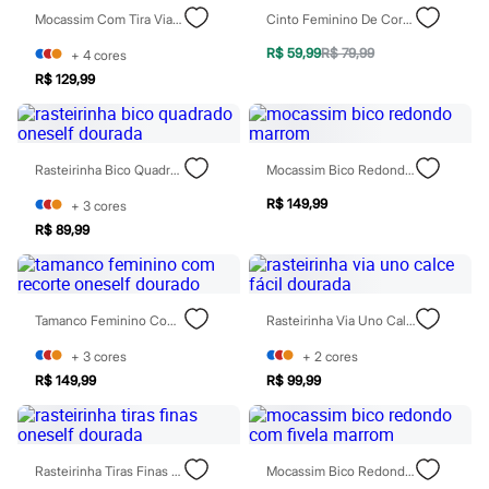
Todos os produtos
Mocassim Com Tira Via Uno Vinho
Cinto Feminino De Corrente Dourado
Infantil
Em alta
R$ 59,99
R$ 79,99
+
4
cores
Arrumadinho para os meninos
R$ 129,99
Romântico para as meninas
Inverno
Novidades
Roupas menina
0 a 24 meses
Rasteirinha Bico Quadrado Oneself Dourada
Mocassim Bico Redondo Marrom
1 a 5 anos
R$ 149,99
4 a 12 anos
+
3
cores
10 a 16 anos
R$ 89,99
Roupas menino
0 a 24 meses
1 a 5 anos
4 a 12 anos
Tamanco Feminino Com Recorte Oneself Dourado
Rasteirinha Via Uno Calce Fácil Dourada
10 a 16 anos
Acessórios
+
3
cores
+
2
cores
Recém-nascido
R$ 149,99
R$ 99,99
Bolsas e Mochilas
Chapéus
Calçados
Botas
Chinelos
Rasteirinha Tiras Finas Oneself Dourada
Mocassim Bico Redondo Com Fivela Marrom
Pantufas