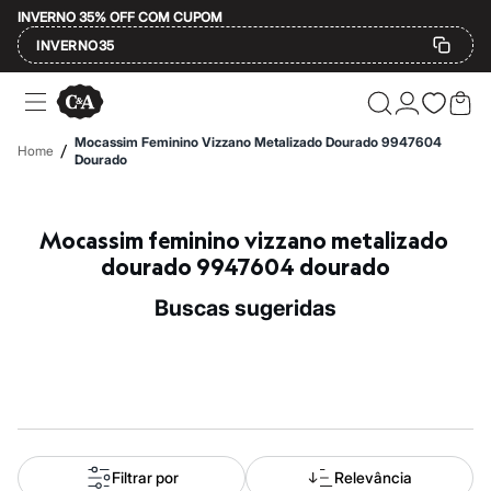
INVERNO 35% OFF COM CUPOM
INVERNO35
Ofertas
Compre por Departamento
Feminino
Mocassim Feminino Vizzano Metalizado Dourado 9947604
/
Home
Masculino
Dourado
Infantil
Calçados
Mindse7
Mocassim feminino vizzano metalizado 
Plus Size
Até 20% off
dourado 9947604 dourado
Até 40% off
Até 60% off
buscas sugeridas
A partir de 60% off
Feminino
Em alta
Inverno
Alfaiataria
Novidades
Roupas
Blusas e Camisetas
Básicos
Filtrar por
Relevância