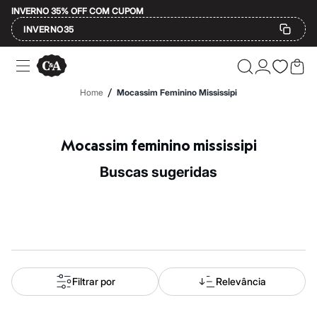
INVERNO 35% OFF COM CUPOM
INVERNO35
Ofertas
Compre por Departamento
Feminino
/
Home
Mocassim Feminino Mississipi
Masculino
Infantil
Calçados
Mindse7
Mocassim feminino mississipi
Plus Size
Até 20% off
buscas sugeridas
Até 40% off
Até 60% off
A partir de 60% off
Feminino
Em alta
Inverno
Alfaiataria
Novidades
Roupas
Filtrar por
Relevância
Blusas e Camisetas
Básicos