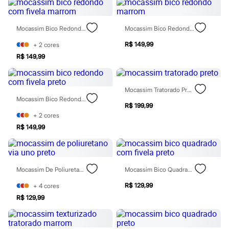
Sawary
Yessica
Moda esportiva
Mocassim Bico Redondo Com Fivela Marrom
Mocassim Bico Redondo Marrom
Acessórios
Blusas
R$ 149,99
+
2
cores
Calçados
Leggings
R$ 149,99
Shorts e Bermudas
Tops
Moda íntima
Mocassim Tratorado Preto
Calcinhas
Mocassim Bico Redondo Com Fivela Preto
Cintas e Modeladores
R$ 199,99
Meias
+
2
cores
Pijamas
R$ 149,99
Sutiãs e Tops
Moda praia
Biquínis
Maiôs
Saídas de praia
Mocassim De Poliuretano Via Uno Preto
Mocassim Bico Quadrado Com Fivela Preto
Personagens
Plus size
R$ 129,99
+
4
cores
Blusas e Camisetas
R$ 129,99
Calças
Casacos e Jaquetas
Jeans