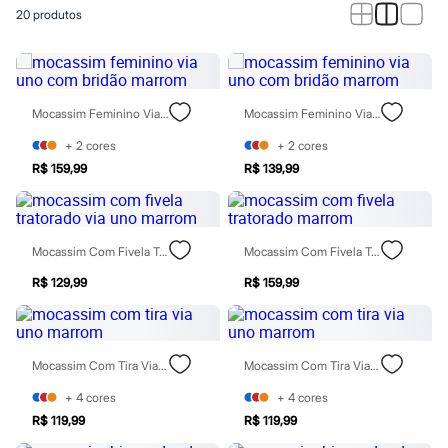
Calças
20
produtos
Casacos e Jaquetas
Jeans
Macacões
Saias
Shorts e Bermudas
Vestidos
Mocassim Feminino Via Uno Com Bridão Marrom
Mocassim Feminino Via Uno Com Bridão Marrom
Acessórios
Bolsas
+
2
cores
+
2
cores
Bonés e Chapéus
R$ 159,99
R$ 139,99
Bijoux
Cintos
Óculos
Relógios
Mocassim Com Fivela Tratorado Via Uno Marrom
Mocassim Com Fivela Tratorado Marrom
Calçados
Botas
R$ 129,99
R$ 159,99
Chinelos
Rasteirinhas
Sandálias
Sapatilhas
Tênis
Mocassim Com Tira Via Uno Marrom
Mocassim Com Tira Via Uno Marrom
Marcas
City
+
4
cores
+
4
cores
Clock House
R$ 119,99
R$ 119,99
Mindset