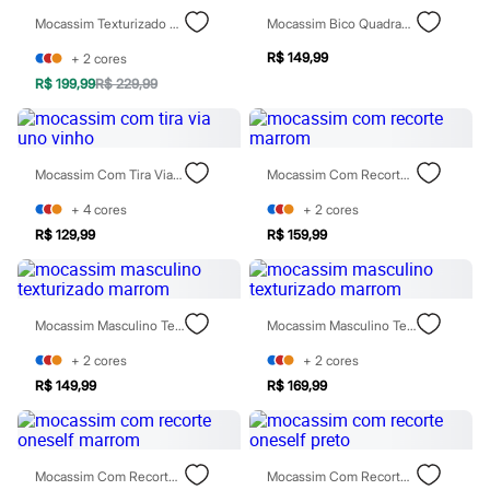
Moda esportiva
Mocassim Texturizado Tratorado Marrom
Mocassim Bico Quadrado Preto
Shorts e Saias
Vestidos
R$ 149,99
+
2
cores
Masculino
Em alta
R$ 199,99
R$ 229,99
Dia dos Pais
Inverno
Novidades
Roupas
Mocassim Com Tira Via Uno Vinho
Mocassim Com Recorte Marrom
Bermudas
Camisas
+
4
cores
+
2
cores
Calças
R$ 129,99
R$ 159,99
Camisetas e Regatas
Casacos e Jaquetas
Jeans
Polos
Acessórios
Mocassim Masculino Texturizado Marrom
Mocassim Masculino Texturizado Marrom
Bolsas e Mochilas
Chapéus e Bonés
+
2
cores
+
2
cores
Cintos
R$ 149,99
R$ 169,99
Carteiras
Óculos
Relógios
Calçados
Mocassim Com Recorte Oneself Marrom
Mocassim Com Recorte Oneself Preto
Botas