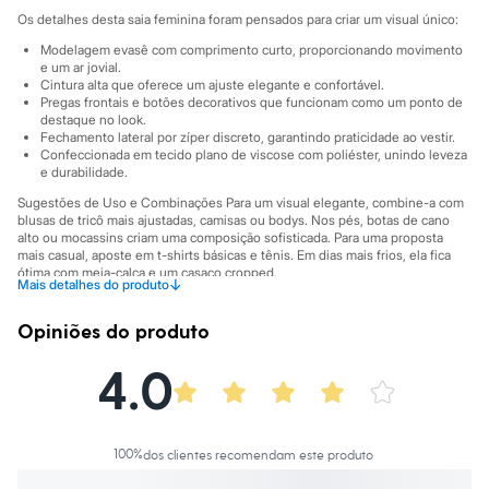
Sawary
Os detalhes desta saia feminina foram pensados para criar um visual único:
Yessica
Moda esportiva
Modelagem evasê com comprimento curto, proporcionando movimento
Acessórios
e um ar jovial.
Blusas
Cintura alta que oferece um ajuste elegante e confortável.
Calçados
Pregas frontais e botões decorativos que funcionam como um ponto de
destaque no look.
Leggings
Fechamento lateral por zíper discreto, garantindo praticidade ao vestir.
Shorts e Bermudas
Confeccionada em tecido plano de viscose com poliéster, unindo leveza
Tops
e durabilidade.
Moda íntima
Calcinhas
Sugestões de Uso e Combinações Para um visual elegante, combine-a com
Cintas e Modeladores
blusas de tricô mais ajustadas, camisas ou bodys. Nos pés, botas de cano
alto ou mocassins criam uma composição sofisticada. Para uma proposta
Meias
mais casual, aposte em t-shirts básicas e tênis. Em dias mais frios, ela fica
Pijamas
ótima com meia-calça e um casaco cropped.
Sutiãs e Tops
↓
Mais detalhes do produto
Moda praia
A gente se encontra na C&A! ❤
Biquínis
Opiniões do produto
Maiôs
A Modelo veste tamanho P.
Suas medidas são:
Saídas de praia
4.0
Altura: 173cm / Busto: 86cm / Cintura: 63cm / Quadril: 94cm.
Personagens
Plus size
Informacoes gerais:
Blusas e Camisetas
Calças
Material
:
92% viscose, 8% poliéster
Cor
:
Marrom
Casacos e Jaquetas
100
%
dos clientes recomendam este produto
Marcas
:
C&A
Jeans
Gênero
:
Feminino