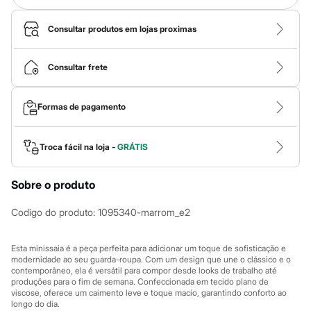
Calças
Casacos e Jaquetas
Jeans
Consultar produtos em lojas proximas
Macacões
Saias
Shorts e Bermudas
Consultar frete
Vestidos
Acessórios
Bolsas
Formas de pagamento
Bonés e Chapéus
Bijoux
Cintos
Troca fácil na loja -
GRÁTIS
Óculos
Relógios
Calçados
Sobre o produto
Botas
Chinelos
Codigo do produto
:
1095340-marrom_e2
Rasteirinhas
Sandálias
Sapatilhas
Esta minissaia é a peça perfeita para adicionar um toque de sofisticação e
Tênis
modernidade ao seu guarda-roupa. Com um design que une o clássico e o
Marcas
contemporâneo, ela é versátil para compor desde looks de trabalho até
City
produções para o fim de semana. Confeccionada em tecido plano de
Clock House
viscose, oferece um caimento leve e toque macio, garantindo conforto ao
Mindset
longo do dia.