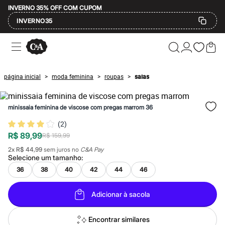
INVERNO 35% OFF COM CUPOM
INVERNO35
Ofertas
Compre por Departamento
Feminino
Masculino
página inicial
moda feminina
roupas
saias
>
>
>
Infantil
Calçados
Mindse7
minissaia feminina de viscose com pregas marrom 36
Plus Size
Até 20% off
(
2
)
Até 40% off
R$ 89,99
Até 60% off
R$ 159,99
A partir de 60% off
2
x
R$ 44,99
sem juros no
C&A Pay
Feminino
Selecione um
tamanho
:
Em alta
36
38
40
42
44
46
Inverno
Alfaiataria
Novidades
Adicionar à sacola
Roupas
Blusas e Camisetas
Básicos
Encontrar similares