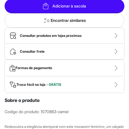
Roupas
Blusas e Camisetas
Adicionar à sacola
Básicos
Calças
Encontrar similares
Casacos e Jaquetas
Jeans
Macacões
Consultar produtos em lojas proximas
Saias
Shorts e Bermudas
Vestidos
Consultar frete
Acessórios
Bolsas
Bonés e Chapéus
Bijoux
Formas de pagamento
Cintos
Óculos
Relógios
Troca fácil na loja -
GRÁTIS
Calçados
Botas
Chinelos
Sobre o produto
Rasteirinhas
Sandálias
Codigo do produto
:
1070863-camel
Sapatilhas
Tênis
Marcas
Redescubra a elegância atemporal com este mocassim feminino, um calçado