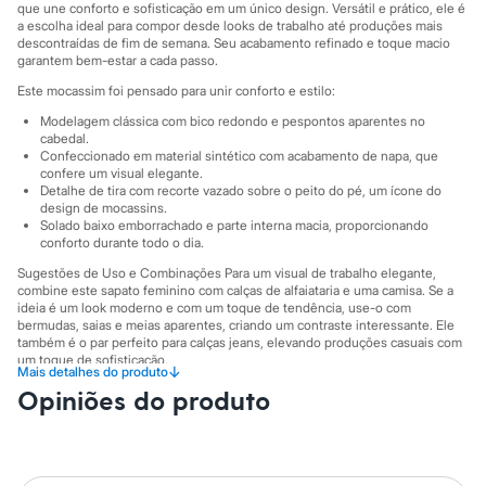
City
que une conforto e sofisticação em um único design. Versátil e prático, ele é
Clock House
a escolha ideal para compor desde looks de trabalho até produções mais
Mindset
descontraídas de fim de semana. Seu acabamento refinado e toque macio
garantem bem-estar a cada passo.
Sawary
Yessica
Este mocassim foi pensado para unir conforto e estilo:
Moda esportiva
Acessórios
Modelagem clássica com bico redondo e pespontos aparentes no
cabedal.
Blusas
Confeccionado em material sintético com acabamento de napa, que
Calçados
confere um visual elegante.
Leggings
Detalhe de tira com recorte vazado sobre o peito do pé, um ícone do
Shorts e Bermudas
design de mocassins.
Tops
Solado baixo emborrachado e parte interna macia, proporcionando
Moda íntima
conforto durante todo o dia.
Calcinhas
Sugestões de Uso e Combinações Para um visual de trabalho elegante,
Cintas e Modeladores
combine este sapato feminino com calças de alfaiataria e uma camisa. Se a
Meias
ideia é um look moderno e com um toque de tendência, use-o com
Pijamas
bermudas, saias e meias aparentes, criando um contraste interessante. Ele
Sutiãs e Tops
também é o par perfeito para calças jeans, elevando produções casuais com
Moda praia
um toque de sofisticação.
↓
Mais detalhes do produto
Biquínis
A gente se encontra na C&A! ❤
Maiôs
Opiniões do produto
Saídas de praia
Salto: 2 cm
Personagens
Informacoes gerais:
Plus size
Blusas e Camisetas
Material
:
100% poliuretano