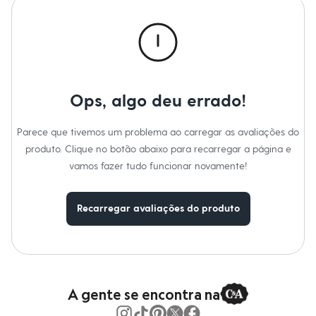
Calças
Cor
:
Marrom
Casacos e Jaquetas
Tipo
:
Mocassim
Jeans
Marcas
:
C&A
Moda esportiva
Shorts e Saias
Vestidos
Masculino
Em alta
Ops, algo deu errado!
Dia dos Pais
Inverno
Novidades
Parece que tivemos um problema ao carregar as avaliações do
Roupas
produto. Clique no botão abaixo para recarregar a página e
Bermudas
vamos fazer tudo funcionar novamente!
Camisas
Calças
Camisetas e Regatas
Casacos e Jaquetas
Recarregar avaliações do produto
Jeans
Polos
Acessórios
Bolsas e Mochilas
Chapéus e Bonés
Cintos
A gente se encontra na
Carteiras
Óculos