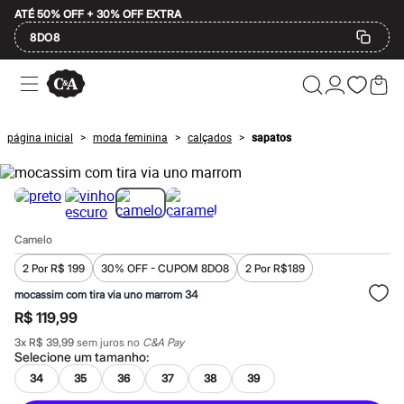
ATÉ 50% OFF + 30% OFF EXTRA
8DO8
Ofertas
Compre por Departamento
Feminino
Masculino
página inicial
moda feminina
calçados
sapatos
>
>
>
Infantil
Calçados
Plus Size
2 calçados por R$189
2 peças por R$199
3 lingeries por R$99
Camelo
3 itens de beleza por R$129
Até 20% off
2 Por R$ 199
30% OFF - CUPOM 8DO8
2 Por R$189
Até 40% off
Até 60% off
mocassim com tira via uno marrom 34
A partir de 60% off
R$ 119,99
Feminino
Em alta
3
x
R$ 39,99
sem juros no
C&A Pay
Inverno
Selecione um
tamanho
:
Alfaiataria
34
35
36
37
38
39
Novidades