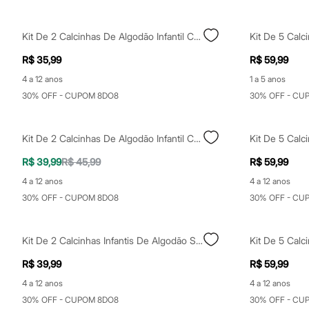
Clock House
Mindset
Sawary
Kit De 2 Calcinhas De Algodão Infantil Colorido
Yessica
Moda esportiva
R$ 35,99
R$ 59,99
Acessórios
Blusas
4 a 12 anos
1 a 5 anos
Calçados
30% OFF - CUPOM 8DO8
30% OFF - CU
Leggings
Shorts e Bermudas
Tops
Kit De 2 Calcinhas De Algodão Infantil Colorido
Moda íntima
Calcinhas
R$ 39,99
R$ 45,99
R$ 59,99
Cintas e Modeladores
Meias
4 a 12 anos
4 a 12 anos
Pijamas
30% OFF - CUPOM 8DO8
30% OFF - CU
Sutiãs e Tops
Moda praia
Biquínis
Maiôs
Kit De 2 Calcinhas Infantis De Algodão Stitch Azul
Kit De 5 Calc
Saídas de praia
R$ 39,99
R$ 59,99
Personagens
Plus size
4 a 12 anos
4 a 12 anos
Blusas e Camisetas
30% OFF - CUPOM 8DO8
30% OFF - CU
Calças