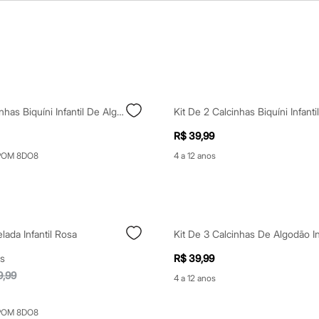
Kit De 3 Calcinhas Biquíni Infantil De Algodão Delrio Colorido
R$ 39,99
POM 8DO8
4 a 12 anos
lada Infantil Rosa
s
R$ 39,99
9,99
4 a 12 anos
POM 8DO8