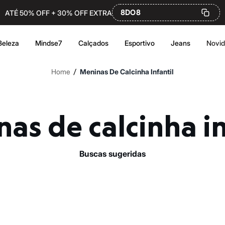
8DO8
ATÉ 50% OFF + 30% OFF EXTRA
Beleza
Mindse7
Calçados
Esportivo
Jeans
Novi
/
Home
Meninas De Calcinha Infantil
inas de calcinha i
buscas sugeridas