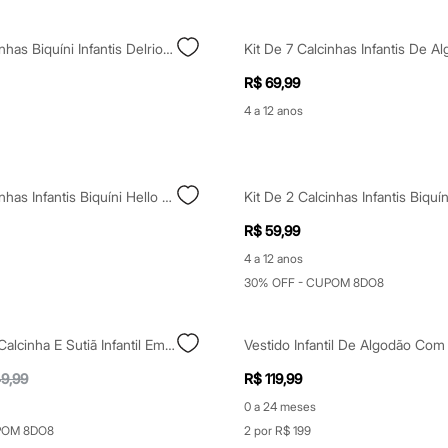
Kit De 2 Calcinhas Biquíni Infantis Delrio Colorido
R$ 69,99
4 a 12 anos
Kit De 2 Calcinhas Infantis Biquíni Hello Kitty Rosa
R$ 59,99
4 a 12 anos
30% OFF - CUPOM 8DO8
Conjunto De Calcinha E Sutiã Infantil Em Algodão Delrio Branco
9,99
R$ 119,99
0 a 24 meses
POM 8DO8
2 por R$ 199