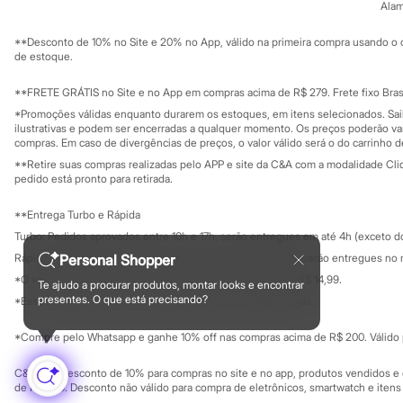
Sobre o C&A P
Alam
Sustentabilidade
Minecraft
Solicite seu ca
Naruto
Mapa do site
**Desconto de 10% no Site e 20% no App, válido na primeira compra usando o 
Patrulha Canina
Governança
Investidores
de estoque.
Sonic
Ouvidoria / Rel
Sala de imprensa
Stitch
Educação fina
**FRETE GRÁTIS no Site e no App em compras acima de R$ 279. Frete fixo Brasi
Beleza
Privacidade
Kits
Sustentabilida
*Promoções válidas enquanto durarem os estoques, em itens selecionados. Sa
Configuração de cookies
Perfumes árabes
ilustrativas e podem ser encerradas a qualquer momento. Os preços poderão var
Minha privacidade
Novidades
compras. Em caso de divergências de preços, o valor válido será o do carrinho 
Cabelos
**Retire suas compras realizadas pelo APP e site da C&A com a modalidade Clique
Condicionador
pedido está pronto para retirada.
Escovas e Pentes
Finalizadores
**Entrega Turbo e Rápida
Shampoo
Turbo: Pedidos aprovados entre 10h e 17h, serão entregues em até 4h (exceto d
Tratamento
Cuidados com o corpo
Rápida: Pedidos com os pagamentos aprovados até as 10h, serão entregues no 
Personal Shopper
Hidratante
*O valor do frete para o turbo é R$ 24,99 e para a rápida é R$ 14,99.
Te ajudo a procurar produtos, montar looks e encontrar
Protetor solar
Formas de pagamento
presentes. O que está precisando?
*Essa condição ainda não estará disponível em todas as lojas.
Tratamento
Cuidados com o rosto
Esfoliante
*Compre pelo Whatsapp e ganhe 10% off nas compras acima de R$ 200. Válido p
Hidratante
Protetor solar
C&A Pay: desconto de 10% para compras no site e no app, produtos vendidos e e
Tônicos
de R$ 400. Desconto não válido para compra de eletrônicos, smartwatch e iten