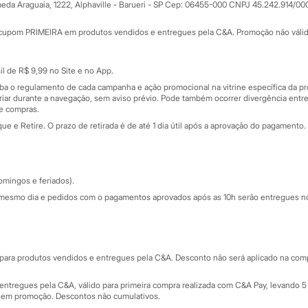
ay
eda Araguaia, 1222, Alphaville - Barueri - SP Cep: 06455-000 CNPJ 45.242.914/00
Minha C&A
rtão
Cupons de desconto
cupom PRIMEIRA em produtos vendidos e entregues pela C&A. Promoção não válida p
Cartão presente
atórios
Sobre o cartão presente
nceira
l de R$ 9,99 no Site e no App.
de
iba o regulamento de cada campanha e ação promocional na vitrine específica da
iar durante a navegação, sem aviso prévio. Pode também ocorrer divergência entre
de compras.
 e Retire. O prazo de retirada é de até 1 dia útil após a aprovação do pagamento. 
omingos e feriados).
mesmo dia e pedidos com o pagamentos aprovados após as 10h serão entregues no 
Segurança e qualidade
ara produtos vendidos e entregues pela C&A. Desconto não será aplicado na compr
ntregues pela C&A, válido para primeira compra realizada com C&A Pay, levando 5 
s em promoção. Descontos não cumulativos.