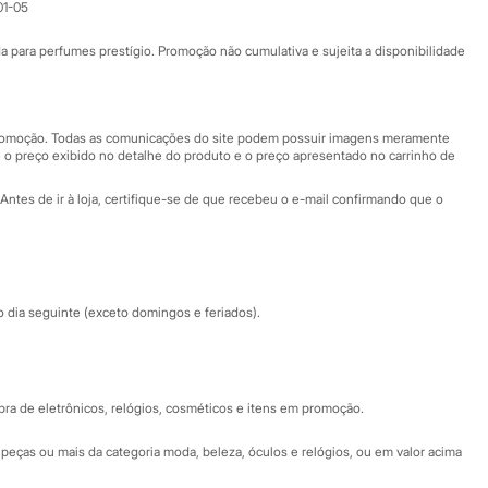
01-05
Ajuda
Fale conosco
ara perfumes prestígio. Promoção não cumulativa e sujeita a disponibilidade
Nossas lojas
Nossas lojas plus size
Central de ética
 promoção. Todas as comunicações do site podem possuir imagens meramente
 o preço exibido no detalhe do produto e o preço apresentado no carrinho de
Eventos
Antes de ir à loja, certifique-se de que recebeu o e-mail confirmando que o
Especial Dia dos Pais
dia seguinte (exceto domingos e feriados).
a de eletrônicos, relógios, cosméticos e itens em promoção.
peças ou mais da categoria moda, beleza, óculos e relógios, ou em valor acima