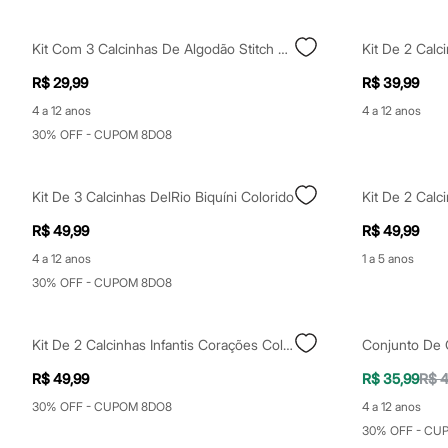
Casacos e Jaquetas
Jeans
Moda esportiva
Kit Com 3 Calcinhas De Algodão Stitch Colorido
Shorts e Saias
Vestidos
R$ 29,99
R$ 39,99
Masculino
4 a 12 anos
4 a 12 anos
Em alta
Dia dos Pais
30% OFF - CUPOM 8DO8
Inverno
Novidades
Roupas
Kit De 3 Calcinhas DelRio Biquíni Colorido
Bermudas
Camisas
R$ 49,99
R$ 49,99
Calças
Camisetas e Regatas
4 a 12 anos
1 a 5 anos
Casacos e Jaquetas
30% OFF - CUPOM 8DO8
Jeans
Polos
Acessórios
Kit De 2 Calcinhas Infantis Corações Colorido
Bolsas e Mochilas
Chapéus e Bonés
R$ 49,99
R$ 35,99
R$ 4
Cintos
Carteiras
30% OFF - CUPOM 8DO8
4 a 12 anos
Óculos
30% OFF - CU
Relógios