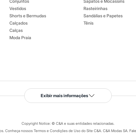
Conjuntos
Sapatos e Mocassins
Vestidos
Rasteirinhas
Shorts e Bermudas
Sandálias e Papetes
Calçados
Tênis
Calças
Moda Praia
Serviços
Exibir mais informações
Tipos de serviços
o C&A
Clique e retire
Trocas e devoluções
ograma
Copyright Notice: © C&A e suas entidades relacionadas.
Formas de pagamento
dos. Conheça nossos Termos e Condições de Uso do Site C&A. C&A Modas SA. Fale
Todas as vantagens