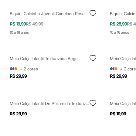
Calçados
Botas
Biquíni Calcinha Juvenil Canelado Rosa
Chinelos
Sapatos
R$ 19,99
R$ 49,99
R$ 25,99
R$ 4
Sandálias e Papetes
Tênis
10 a 16 anos
10 a 16 anos
Moda esportiva
Acessórios
Bermudas
Camisetas
Calças
Meia Calça Infantil Texturizada Bege
Meia Calça Inf
Calçados
Regatas
+
2
cores
+
2
core
Moda íntima
R$ 29,99
R$ 29,99
Cuecas
Meias
Pijamas
Moda praia
Personagens
Meia Calça Infantil De Poliamida Texturizada Lupo Branca
Meia Calça Inf
Plus size
Blusas e Camisetas
R$ 29,99
R$ 19,99
Calças
Camisas
Casacos e Jaquetas
Jeans