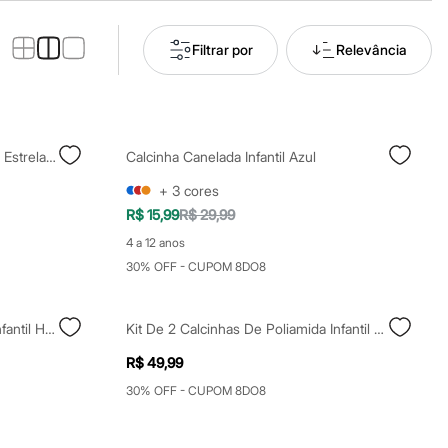
Filtrar por
Relevância
Kit De 2 Calcinhas Biquíni Infantil Estrelas Colorido
Calcinha Canelada Infantil Azul
+
3
cores
R$ 15,99
R$ 29,99
4 a 12 anos
30% OFF - CUPOM 8DO8
Kit De 3 Calcinhas De Algodão Infantil Hello Kitty Colorido
Kit De 2 Calcinhas De Poliamida Infantil Multicor
R$ 49,99
30% OFF - CUPOM 8DO8