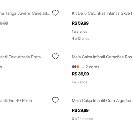
Biquíni Calcinha Tanga Juvenil Canelado Verde
Kit De 5 Calcinhas Infantis Skye
9,99
R$ 59,99
1 a 5 anos
4 a 12 anos
antil Texturizada Preta
Meia Calça Infantil Corações Ro
s
+
2
cores
R$ 39,99
1 a 5 anos
antil Fio 40 Preta
R$ 29,99
0 a 24 meses