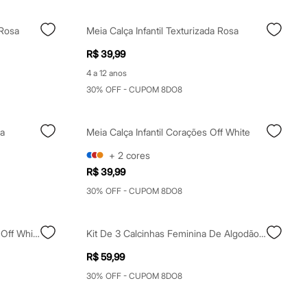
 Rosa
Meia Calça Infantil Texturizada Rosa
R$ 39,99
4 a 12 anos
30% OFF - CUPOM 8DO8
sa
Meia Calça Infantil Corações Off White
+
2
cores
R$ 39,99
30% OFF - CUPOM 8DO8
Meia Calça Infantil Com Algodão Off White
Kit De 3 Calcinhas Feminina De Algodão Colorido
R$ 59,99
30% OFF - CUPOM 8DO8