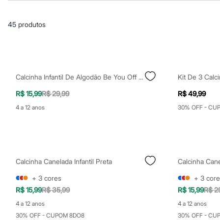
Blusas e Camisetas
Básicos
Calças
45
produtos
Casacos e Jaquetas
Jeans
Macacões
Saias
Shorts e Bermudas
Vestidos
Calcinha Infantil De Algodão Be You Off White
Acessórios
Bolsas
R$ 15,99
R$ 29,99
R$ 49,99
Bonés e Chapéus
Bijoux
4 a 12 anos
30% OFF - CU
Cintos
Óculos
Relógios
Calçados
Botas
Chinelos
Calcinha Canelada Infantil Preta
Calcinha Cane
Rasteirinhas
+
3
cores
+
3
core
Sandálias
Sapatilhas
R$ 15,99
R$ 35,99
R$ 15,99
R$ 2
Tênis
4 a 12 anos
4 a 12 anos
Marcas
City
30% OFF - CUPOM 8DO8
30% OFF - CU