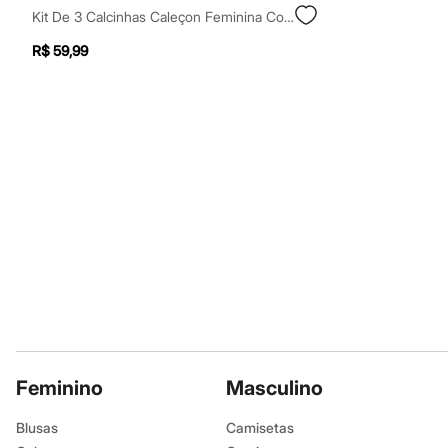
Moda esportiva
Kit De 3 Calcinhas Caleçon Feminina Colorido
Shorts e Bermudas
Todos os produtos
R$ 59,99
Infantil
Em alta
Arrumadinho para os meninos
Romântico para as meninas
Inverno
Novidades
Roupas menina
0 a 24 meses
1 a 5 anos
4 a 12 anos
10 a 16 anos
Roupas menino
0 a 24 meses
1 a 5 anos
4 a 12 anos
10 a 16 anos
Acessórios
Recém-nascido
Feminino
Masculino
Bolsas e Mochilas
Chapéus
Calçados
Blusas
Camisetas
Botas