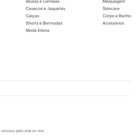
Blusas e Camisas
Maquiagem
Casacos e Jaquetas
Skincare
Calças
Corpo e Banho
Shorts e Bermudas
Acessórios
Moda Íntima
Baixe o app
Google store
Apple store
Atendimento
 conosco pelo chat on-line