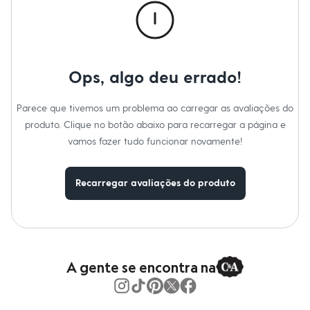
Calças
Casacos e Jaquetas
Jeans
Moda esportiva
Shorts e Saias
Vestidos
Ops, algo deu errado!
Masculino
Em alta
Dia dos Pais
Parece que tivemos um problema ao carregar as avaliações do
Inverno
produto. Clique no botão abaixo para recarregar a página e
Novidades
Roupas
vamos fazer tudo funcionar novamente!
Bermudas
Camisas
Calças
Recarregar avaliações do produto
Camisetas e Regatas
Casacos e Jaquetas
Jeans
Polos
Acessórios
Bolsas e Mochilas
A gente se encontra na
Chapéus e Bonés
Cintos
Carteiras
Óculos