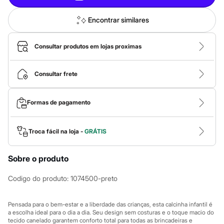
Roupas
Blusas e Camisetas
Básicos
Encontrar similares
Calças
Casacos e Jaquetas
Jeans
Consultar produtos em lojas proximas
Macacões
Saias
Shorts e Bermudas
Consultar frete
Vestidos
Acessórios
Bolsas
Formas de pagamento
Bonés e Chapéus
Bijoux
Cintos
Troca fácil na loja -
GRÁTIS
Óculos
Relógios
Calçados
Sobre o produto
Botas
Chinelos
Codigo do produto
:
1074500-preto
Rasteirinhas
Sandálias
Sapatilhas
Pensada para o bem-estar e a liberdade das crianças, esta calcinha infantil é
Tênis
a escolha ideal para o dia a dia. Seu design sem costuras e o toque macio do
Marcas
tecido canelado garantem conforto total para todas as brincadeiras e