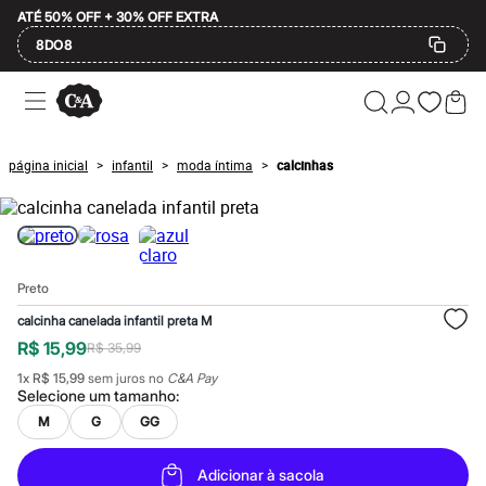
ATÉ 50% OFF + 30% OFF EXTRA
8DO8
Ofertas
Compre por Departamento
Feminino
Masculino
página inicial
infantil
moda íntima
calcinhas
>
>
>
Infantil
Calçados
Plus Size
2 calçados por R$189
2 peças por R$199
3 lingeries por R$99
Preto
3 itens de beleza por R$129
Até 20% off
calcinha canelada infantil preta M
Até 40% off
R$ 15,99
R$ 35,99
Até 60% off
A partir de 60% off
1
x
R$ 15,99
sem juros no
C&A Pay
Feminino
Selecione um
tamanho
:
Em alta
M
G
GG
Inverno
Alfaiataria
Novidades
Adicionar à sacola