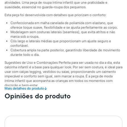
City
atividades. Uma peça de roupa íntima infantil que une praticidade e
Clock House
suavidade, essencial no guarda-roupa dos pequenos.
Mindset
Esta peça foi desenvolvida com detalhes que priorizam o conforto:
Sawary
Yessica
Confeccionada em malha canelada de poliamida com elastano, que
Moda esportiva
oferece toque suave, flexibilidade e se ajusta perfeitamente ao corpo.
Acessórios
Modelagem sem costuras laterais (seamless), que evita atritos e não
Blusas
marca sob a roupa.
Cós largo e laterais médias que proporcionam um ajuste seguro e
Calçados
confortável.
Leggings
Cobertura ampla na parte posterior, garantindo liberdade de movimento
Shorts e Bermudas
durante todo o dia.
Tops
Moda íntima
Sugestões de Uso e Combinações Perfeita para ser usada no dia a dia, esta
Calcinhas
calcinha infantil é a base para qualquer look. Por ser sem costura, é ideal para
usar com calças legging, vestidos ou saias, proporcionando um caimento
Cintas e Modeladores
impecável e conforto sem igual, sem marcar a roupa. É a peça de moda
Meias
íntima infantil que acompanha as crianças em todos os momentos com
Pijamas
discrição e bem-estar.
Sutiãs e Tops
↓
Mais detalhes do produto
Moda praia
A gente se encontra na C&A! ❤
Opiniões do produto
Biquínis
Informacoes gerais:
Maiôs
Saídas de praia
Material
:
92% poliamida, 8% elastano
Personagens
Cor
:
Preto
Marcas
:
C&A
Plus size
Gênero
:
Menina
Blusas e Camisetas