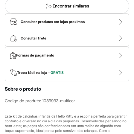
Calças
Casacos e Jaquetas
Encontrar similares
Jeans
Macacões
Saias
Consultar produtos em lojas proximas
Shorts e Bermudas
Vestidos
Acessórios
Consultar frete
Bolsas
Bonés e Chapéus
Bijoux
Formas de pagamento
Cintos
Óculos
Relógios
Troca fácil na loja -
GRÁTIS
Calçados
Botas
Chinelos
Sobre o produto
Rasteirinhas
Sandálias
Codigo do produto
:
1089933-multicor
Sapatilhas
Tênis
Marcas
Este kit de calcinhas infantis da Hello Kitty é a escolha perfeita para garantir
City
conforto e diversão no dia a dia das pequenas. Desenvolvidas pensando no
Clock House
bem-estar, as peças são confeccionadas em uma malha de algodão com
Mindset
toque supermacio, ideal para a pele sensível das crianças. Com a