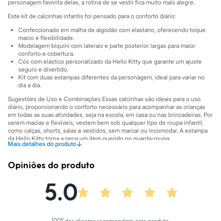
Sawary
personagem favorita delas, a rotina de se vestir fica muito mais alegre.
Yessica
Este kit de calcinhas infantis foi pensado para o conforto diário:
Moda esportiva
Acessórios
Confeccionado em malha de algodão com elastano, oferecendo toque
Blusas
macio e flexibilidade.
Calçados
Modelagem biquíni com laterais e parte posterior largas para maior
conforto e cobertura.
Leggings
Cós com elástico personalizado da Hello Kitty que garante um ajuste
Shorts e Bermudas
seguro e divertido.
Tops
Kit com duas estampas diferentes da personagem, ideal para variar no
Moda íntima
dia a dia.
Calcinhas
Cintas e Modeladores
Sugestões de Uso e Combinações Essas calcinhas são ideais para o uso
diário, proporcionando o conforto necessário para acompanhar as crianças
Meias
em todas as suas atividades, seja na escola, em casa ou nas brincadeiras. Por
Pijamas
serem macias e flexíveis, vestem bem sob qualquer tipo de roupa infantil,
Sutiãs e Tops
como calças, shorts, saias e vestidos, sem marcar ou incomodar. A estampa
Moda praia
da Hello Kitty torna a peça um item querido no guarda-roupa.
Biquínis
↓
Mais detalhes do produto
Maiôs
A gente se encontra na C&A! ❤
Saídas de praia
Opiniões do produto
Informacoes gerais:
Personagens
Plus size
Material
:
96% algodão, 4% elastano
5.0
Tipo de produto
:
Kit
Blusas e Camisetas
Cor
:
Rosa
Calças
Marcas
:
C&A
Casacos e Jaquetas
Gênero
:
Menina
Jeans
100
%