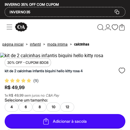
INVERNO 35% OFF COM CUPOM
INVERNO35
Ofertas
Compre por Departamento
Feminino
Masculino
página inicial
infantil
moda íntima
calcinhas
>
>
>
Infantil
Calçados
Mindse7
Plus Size
30% OFF - CUPOM 8DO8
Até 20% off
kit de 2 calcinhas infantis biquíni hello kitty rosa 4
Até 40% off
Até 60% off
(
9
)
A partir de 60% off
R$ 49,99
Feminino
Em alta
1
x
R$ 49,99
sem juros no
C&A Pay
Inverno
Selecione um
tamanho
:
Alfaiataria
4
6
8
10
12
Novidades
Roupas
Blusas e Camisetas
Adicionar à sacola
Básicos