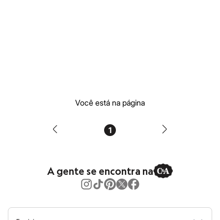
Moda esportiva
Shorts e Saias
Vestidos
Masculino
Em alta
Dia dos Pais
Inverno
Novidades
Roupas
Bermudas
Camisas
Calças
Você está na página
Camisetas e Regatas
Casacos e Jaquetas
Jeans
1
Polos
Acessórios
Bolsas e Mochilas
Chapéus e Bonés
A gente se encontra na
Cintos
Carteiras
Óculos
Relógios
Calçados
Botas