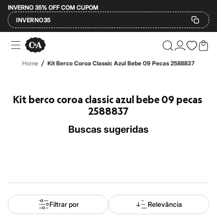
INVERNO 35% OFF COM CUPOM
INVERNO35
Ofertas
Compre por Departamento
Feminino
/
Home
Kit Berco Coroa Classic Azul Bebe 09 Pecas 2588837
Masculino
Infantil
Calçados
Mindse7
Kit berco coroa classic azul bebe 09 pecas 
Plus Size
2588837
Até 20% off
Até 40% off
buscas sugeridas
Até 60% off
A partir de 60% off
Feminino
Em alta
Inverno
Alfaiataria
Novidades
Roupas
Blusas e Camisetas
Filtrar por
Relevância
Básicos