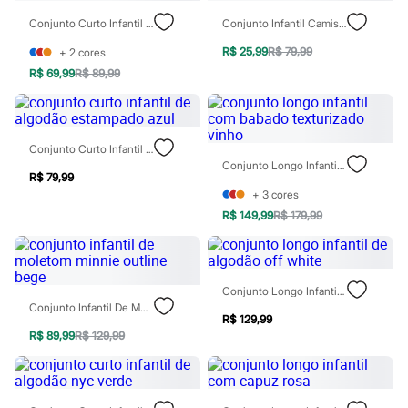
Sawary
Yessica
Conjunto Curto Infantil Com Recorte Azul
Conjunto Infantil Camiseta E Corset Stitch Colorido
Moda esportiva
Acessórios
R$ 25,99
R$ 79,99
+
2
cores
Blusas
R$ 69,99
R$ 89,99
Calçados
Leggings
Shorts e Bermudas
Tops
Conjunto Curto Infantil De Algodão Estampado Azul
Moda íntima
Conjunto Longo Infantil Com Babado Texturizado Vinho
Calcinhas
R$ 79,99
Cintas e Modeladores
+
3
cores
Meias
Pijamas
R$ 149,99
R$ 179,99
Sutiãs e Tops
Moda praia
Biquínis
Maiôs
Conjunto Longo Infantil De Algodão Off White
Saídas de praia
Conjunto Infantil De Moletom Minnie Outline Bege
Personagens
R$ 129,99
Plus size
R$ 89,99
R$ 129,99
Blusas e Camisetas
Calças
Casacos e Jaquetas
Jeans