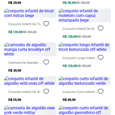
Rasteirinhas
R$ 29,99
R$ 99,99
R$ 139,99
Sandálias
Tênis
Diversão
Marcas
Conjunto Infantil De Tricot Com Listras Bege
Baby Club
Conjunto Infantil De Moletom Com Capuz Estampado Bege
Fifteen
R$ 129,99
R$ 159,99
Miss Fifteen
R$ 139,99
R$ 169,99
Palomino
Moda íntima
Calcinhas
Cuecas
Conjunto Longo Infantil De Tricot Texturizado Off White
Meias
Camiseta De Algodão Manga Curta Brooklyn Off White
Pijamas
R$ 129,99
R$ 159,99
Moda praia
R$ 39,99
Biquínis e Maiôs
Blusas de proteção
Sungas
Personagens
Bluey
Conjunto Infantil De Algodão Wild Ones Off White
Conjunto Curto Infantil De Algodão Texturizado Verde
Disney
Hello Kitty
R$ 55,99
R$ 89,99
Homem Aranha
Minecraft
Naruto