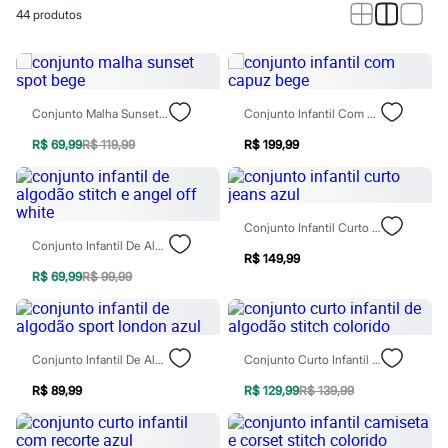
Calças
44
produtos
Casacos e Jaquetas
Jeans
Macacões
Saias
Shorts e Bermudas
Vestidos
Conjunto Malha Sunset Spot Bege
Conjunto Infantil Com Capuz Bege
Acessórios
Bolsas
R$ 69,99
R$ 119,99
R$ 199,99
Bonés e Chapéus
Bijoux
Cintos
Óculos
Conjunto Infantil Curto Jeans Azul
Relógios
Conjunto Infantil De Algodão Stitch E Angel Off White
Calçados
R$ 149,99
Botas
R$ 69,99
R$ 99,99
Chinelos
Rasteirinhas
Sandálias
Sapatilhas
Conjunto Infantil De Algodão Sport London Azul
Conjunto Curto Infantil De Algodão Stitch Colorido
Tênis
Marcas
R$ 89,99
R$ 129,99
R$ 139,99
City
Clock House
Mindset