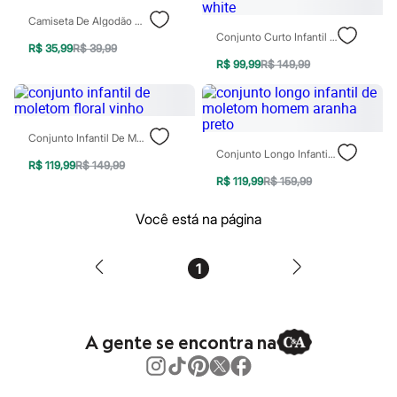
Patrulha Canina
Camiseta De Algodão New York Verde Militar
Sonic
Conjunto Curto Infantil De Algodão Geométrico Off White
Stitch
R$ 35,99
R$ 39,99
Beleza
R$ 99,99
R$ 149,99
Kits
Perfumes árabes
Novidades
Cabelos
Conjunto Infantil De Moletom Floral Vinho
Condicionador
Conjunto Longo Infantil De Moletom Homem Aranha Preto
Escovas e Pentes
R$ 119,99
R$ 149,99
Finalizadores
R$ 119,99
R$ 159,99
Shampoo
Tratamento
Você está na página
Cuidados com o corpo
Hidratante
Protetor solar
Tratamento
1
Cuidados com o rosto
Esfoliante
Hidratante
Protetor solar
A gente se encontra na
Tônicos
Maquiagens
Base
Batom