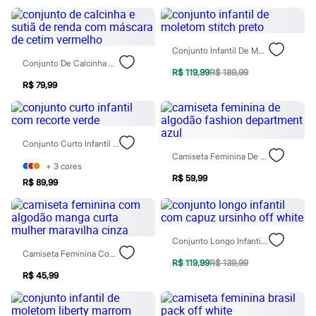
Chinelos
Sapatos
Sandálias e Papetes
Tênis
Conjunto Infantil De Moletom Stitch Preto
Moda esportiva
Conjunto De Calcinha E Sutiã De Renda Com Máscara De Cetim Vermelho
Acessórios
R$ 119,99
R$ 189,99
Bermudas
R$ 79,99
Camisetas
Calças
Calçados
Regatas
Conjunto Curto Infantil Com Recorte Verde
Moda íntima
Camiseta Feminina De Algodão Fashion Department Azul
Cuecas
+
3
cores
Meias
R$ 59,99
Pijamas
R$ 89,99
Moda praia
Personagens
Plus size
Blusas e Camisetas
Conjunto Longo Infantil Com Capuz Ursinho Off White
Calças
Camiseta Feminina Com Algodão Manga Curta Mulher Maravilha Cinza
Camisas
R$ 119,99
R$ 139,99
Casacos e Jaquetas
R$ 45,99
Jeans
Moda esportiva
Shorts e Bermudas