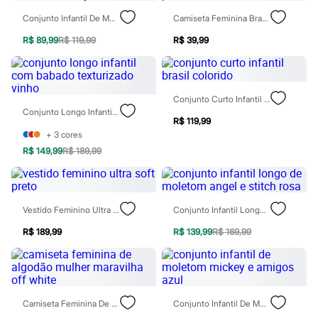
Todos os produtos
Conjunto Infantil De Moletom Liberty Marrom
Camiseta Feminina Brasil Pack Off White
Infantil
Em alta
R$ 89,99
R$ 119,99
R$ 39,99
Arrumadinho para os meninos
Romântico para as meninas
Inverno
Novidades
Roupas menina
Conjunto Curto Infantil Brasil Colorido
0 a 24 meses
Conjunto Longo Infantil Com Babado Texturizado Vinho
1 a 5 anos
R$ 119,99
4 a 12 anos
+
3
cores
10 a 16 anos
R$ 149,99
R$ 189,99
Roupas menino
0 a 24 meses
1 a 5 anos
4 a 12 anos
Vestido Feminino Ultra Soft Preto
Conjunto Infantil Longo De Moletom Angel E Stitch Rosa
10 a 16 anos
Acessórios
R$ 189,99
R$ 139,99
R$ 169,99
Recém-nascido
Bolsas e Mochilas
Chapéus
Calçados
Botas
Chinelos
Camiseta Feminina De Algodão Mulher Maravilha Off White
Conjunto Infantil De Moletom Mickey E Amigos Azul
Pantufas