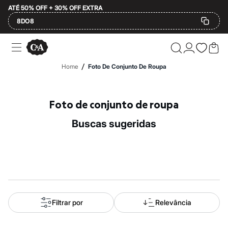
ATÉ 50% OFF + 30% OFF EXTRA
8DO8
Ofertas
Compre por Departamento
Feminino
/
Home
Foto De Conjunto De Roupa
Masculino
Infantil
Calçados
Mindse7
Foto de conjunto de roupa
Plus Size
Até 20% off
buscas sugeridas
Até 40% off
Até 60% off
A partir de 60% off
Feminino
Em alta
Inverno
Alfaiataria
Novidades
Roupas
Filtrar por
Relevância
Blusas e Camisetas
Básicos