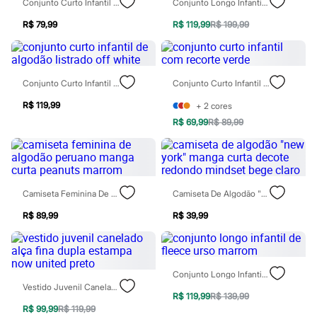
Conjunto Curto Infantil De Algodão Nyc Verde
Conjunto Longo Infantil Com Capuz Rosa
Moda esportiva
Shorts e Saias
R$ 79,99
R$ 119,99
R$ 199,99
Vestidos
Masculino
Em alta
Dia dos Pais
Inverno
Conjunto Curto Infantil De Algodão Listrado Off White
Conjunto Curto Infantil Com Recorte Verde
Novidades
Roupas
R$ 119,99
+
2
cores
Bermudas
R$ 69,99
R$ 89,99
Camisas
Calças
Camisetas e Regatas
Casacos e Jaquetas
Jeans
Camiseta Feminina De Algodão Peruano Manga Curta Peanuts Marrom
Camiseta De Algodão "new York" Manga Curta Decote Redondo Mindset Bege Claro
Polos
Acessórios
R$ 89,99
R$ 39,99
Bolsas e Mochilas
Chapéus e Bonés
Cintos
Carteiras
Óculos
Conjunto Longo Infantil De Fleece Urso Marrom
Relógios
Vestido Juvenil Canelado Alça Fina Dupla Estampa Now United Preto
Calçados
R$ 119,99
R$ 139,99
Botas
R$ 99,99
R$ 119,99