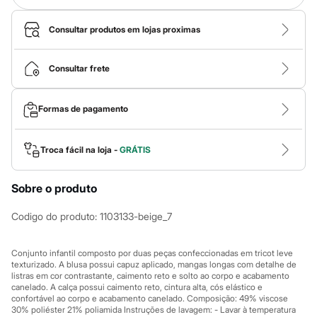
Calças
Casacos e Jaquetas
Jeans
Consultar produtos em lojas proximas
Macacões
Saias
Shorts e Bermudas
Consultar frete
Vestidos
Acessórios
Bolsas
Formas de pagamento
Bonés e Chapéus
Bijoux
Cintos
Troca fácil na loja -
GRÁTIS
Óculos
Relógios
Calçados
Sobre o produto
Botas
Chinelos
Codigo do produto
:
1103133-beige_7
Rasteirinhas
Sandálias
Sapatilhas
Conjunto infantil composto por duas peças confeccionadas em tricot leve
Tênis
texturizado. A blusa possui capuz aplicado, mangas longas com detalhe de
Marcas
listras em cor contrastante, caimento reto e solto ao corpo e acabamento
City
canelado. A calça possui caimento reto, cintura alta, cós elástico e
Clock House
confortável ao corpo e acabamento canelado. Composição: 49% viscose
Mindset
30% poliéster 21% poliamida Instruções de lavagem: - Lavar à temperatura