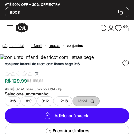
ATÉ 50% OFF + 30% OFF EXTRA
8DO8
Ofertas
Compre por Departamento
Feminino
Masculino
página inicial
infantil
roupas
conjuntos
>
>
>
Infantil
Calçados
Mindse7
conjunto infantil de tricot com listras bege 3-6
Plus Size
Até 20% off
(
0
)
Até 40% off
R$ 129,99
Até 60% off
R$ 159,99
A partir de 60% off
4
x
R$ 32,49
sem juros no
C&A Pay
Feminino
Selecione um
tamanho
:
Em alta
3-6
6-9
9-12
12-18
18-24
Inverno
Alfaiataria
Novidades
Adicionar à sacola
Roupas
Blusas e Camisetas
Básicos
Encontrar similares