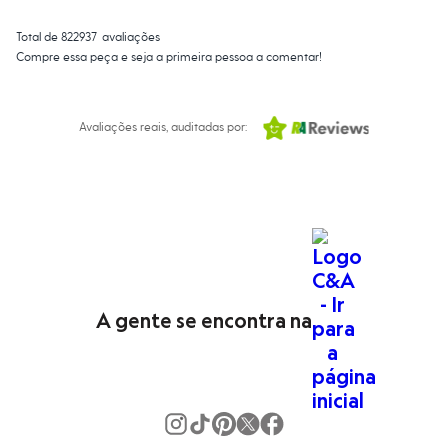
Moda esportiva
Shorts e Saias
Total de
822937
avaliações
Vestidos
Compre essa peça e seja a primeira pessoa a comentar!
Masculino
Em alta
Dia dos Pais
Inverno
Avaliações reais, auditadas por:
Novidades
Roupas
Bermudas
Camisas
Calças
Camisetas e Regatas
Casacos e Jaquetas
Jeans
Polos
Acessórios
Bolsas e Mochilas
A gente se encontra na
Chapéus e Bonés
Cintos
Carteiras
Óculos
Relógios
Calçados
Botas