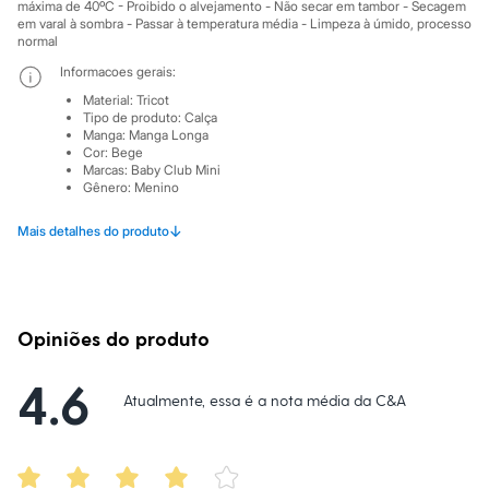
Sawary
máxima de 40ºC - Proibido o alvejamento - Não secar em tambor - Secagem
Yessica
em varal à sombra - Passar à temperatura média - Limpeza à úmido, processo
normal
Moda esportiva
Acessórios
Informacoes gerais:
Blusas
Material
:
Tricot
Calçados
Tipo de produto
:
Calça
Leggings
Manga
:
Manga Longa
Shorts e Bermudas
Cor
:
Bege
Tops
Marcas
:
Baby Club Mini
Moda íntima
Gênero
:
Menino
Calcinhas
Cintas e Modeladores
↓
Mais detalhes do produto
Meias
Pijamas
Sutiãs e Tops
Moda praia
Biquínis
Opiniões do produto
Maiôs
Saídas de praia
Personagens
4.6
Plus size
Atualmente, essa é a nota média da C&A
Blusas e Camisetas
Calças
Casacos e Jaquetas
Jeans