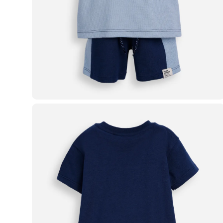
Casacos e Jaquetas
Jeans
Macacões
Saias
Shorts e Bermudas
Vestidos
Acessórios
Bolsas
Bonés e Chapéus
Bijoux
Cintos
Óculos
Relógios
Calçados
Botas
Chinelos
Rasteirinhas
Sandálias
Sapatilhas
Tênis
Marcas
City
Clock House
Mindset
Sawary