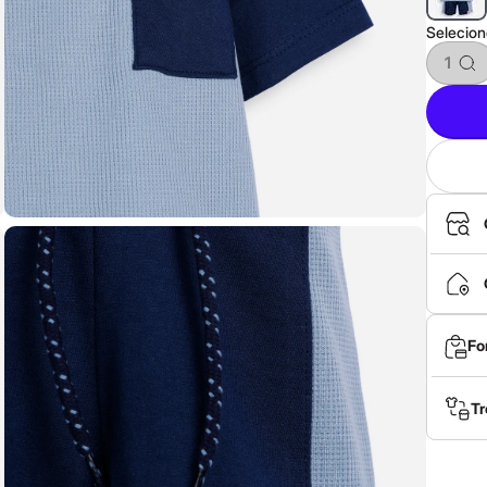
Selecio
1
Fo
Tr