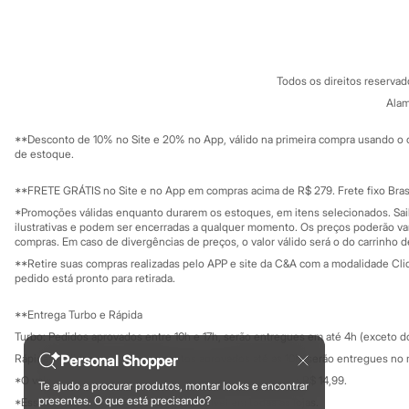
Sobre a C&A
Cartão C&A
Sonic
Sobre o cartã
Fornecedores
Stitch
Termos e condições
C&A&VC
Beleza
Conheça o pr
Kits
Política de privacidade
Perfumes árabes
Todos os direitos reserva
Trabalhe conosco
C&A Pay
Novidades
Sobre o C&A P
Alam
Sustentabilidade
Cabelos
Solicite seu ca
Condicionador
Mapa do site
**Desconto de 10% no Site e 20% no App, válido na primeira compra usando o 
Escovas e Pentes
Governança
Investidores
de estoque.
Finalizadores
Ouvidoria / Rel
Sala de imprensa
Shampoo
Educação fina
**FRETE GRÁTIS no Site e no App em compras acima de R$ 279. Frete fixo Brasi
Tratamento
Privacidade
Cuidados com o corpo
Sustentabilida
*Promoções válidas enquanto durarem os estoques, em itens selecionados. Sa
Configuração de cookies
Hidratante
ilustrativas e podem ser encerradas a qualquer momento. Os preços poderão var
Minha privacidade
compras. Em caso de divergências de preços, o valor válido será o do carrinho 
Protetor solar
Tratamento
**Retire suas compras realizadas pelo APP e site da C&A com a modalidade Clique
Cuidados com o rosto
pedido está pronto para retirada.
Esfoliante
Hidratante
**Entrega Turbo e Rápida
Protetor solar
Turbo: Pedidos aprovados entre 10h e 17h, serão entregues em até 4h (exceto d
Tônicos
Maquiagens
Personal Shopper
Rápida: Pedidos com os pagamentos aprovados até as 10h, serão entregues no 
Base
*O valor do frete para o turbo é R$ 24,99 e para a rápida é R$ 14,99.
Te ajudo a procurar produtos, montar looks e encontrar
Batom
Formas de pagamento
presentes. O que está precisando?
*Essa condição ainda não estará disponível em todas as lojas.