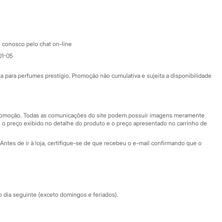
Google store
Apple store
Atendimento
 conosco pelo chat on-line
01-05
Ajuda
Fale conosco
ara perfumes prestígio. Promoção não cumulativa e sujeita a disponibilidade
Nossas lojas
Nossas lojas plus size
Central de ética
 promoção. Todas as comunicações do site podem possuir imagens meramente
 o preço exibido no detalhe do produto e o preço apresentado no carrinho de
Eventos
Antes de ir à loja, certifique-se de que recebeu o e-mail confirmando que o
Especial Dia dos Pais
dia seguinte (exceto domingos e feriados).