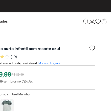
dades
Confira 
o curto infantil com recorte azul
(
19
)
 boa qualidade, confortável.
Mais avaliações
9,99
R$ 89,99
99
sem juros no
C&A Pay
ionada:
Azul Marinho