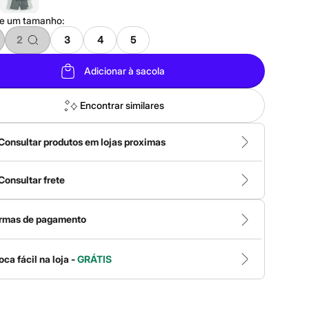
ne um
tamanho
:
2
3
4
5
Adicionar à sacola
Encontrar similares
Consultar produtos em lojas proximas
Consultar frete
rmas de pagamento
oca fácil na loja -
GRÁTIS