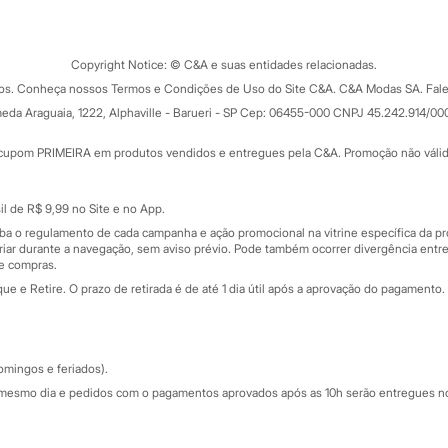
Tipos de serviços
o C&A
Clique e retire
Trocas e devoluções
ograma
Copyright Notice: © C&A e suas entidades relacionadas.
Formas de pagamento
dos. Conheça nossos Termos e Condições de Uso do Site C&A. C&A Modas SA. Fale
Todas as vantagens
ay
eda Araguaia, 1222, Alphaville - Barueri - SP Cep: 06455-000 CNPJ 45.242.914/00
Minha C&A
rtão
Cupons de desconto
cupom PRIMEIRA em produtos vendidos e entregues pela C&A. Promoção não válida p
Cartão presente
atórios
Sobre o cartão presente
nceira
l de R$ 9,99 no Site e no App.
de
iba o regulamento de cada campanha e ação promocional na vitrine específica da
iar durante a navegação, sem aviso prévio. Pode também ocorrer divergência entre
de compras.
 e Retire. O prazo de retirada é de até 1 dia útil após a aprovação do pagamento. 
omingos e feriados).
mesmo dia e pedidos com o pagamentos aprovados após as 10h serão entregues no 
Segurança e qualidade