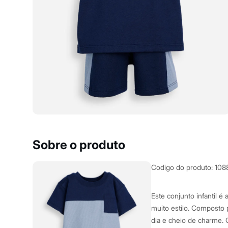
Yessica
Moda esportiva
Acessórios
Blusas
Calçados
Leggings
Shorts e Bermudas
Tops
Moda íntima
Calcinhas
Cintas e Modeladores
Meias
Pijamas
Sutiãs e Tops
Moda praia
Biquínis
Sobre o produto
Maiôs
Saídas de praia
Personagens
Codigo do produto
:
108
Plus size
Blusas e Camisetas
Calças
Este conjunto infantil é
Casacos e Jaquetas
muito estilo. Composto 
Jeans
dia e cheio de charme. 
Moda esportiva