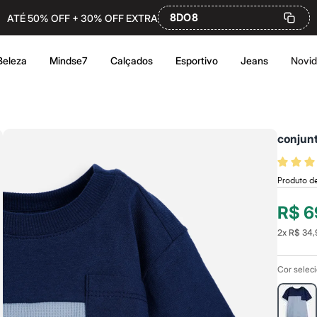
8DO8
ATÉ 50% OFF + 30% OFF EXTRA
Beleza
Mindse7
Calçados
Esportivo
Jeans
Novi
conjunt
Produto de
R$ 6
2
x
R$ 34,
Cor selec