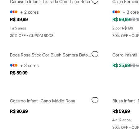
Camiseta Infantil Listrada Com Laço Rosa
Calça Femini
Sapatos
Sandálias e Papetes
+
2
cores
+
3
core
Tênis
R$ 39,99
R$ 99,99
R$ 1
Moda esportiva
Acessórios
1 a 5 anos
2 por R$ 199
Bermudas
30% OFF - CUPOM 8DO8
30% OFF - CU
Camisetas
Calças
Calçados
Regatas
Boca Rosa Stick Cor Blush Sombra Batom Vix
Gorro Infanti
Moda íntima
Cuecas
+
3
cores
R$ 25,99
R$ 5
Meias
R$ 59,99
Pijamas
Moda praia
Personagens
Plus size
Blusas e Camisetas
Coturno Infantil Cano Médio Rosa
Calças
Camisas
R$ 90,99
R$ 59,99
Casacos e Jaquetas
Jeans
4 a 12 anos
Moda esportiva
30% OFF - CU
Shorts e Bermudas
Todos os produtos