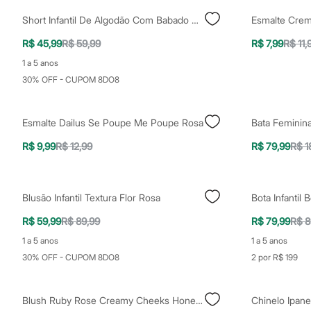
Yessica
Moda esportiva
Short Infantil De Algodão Com Babado Sorvete Canelado Rosa
Esmalte Crem
Acessórios
Blusas
R$ 45,99
R$ 59,99
R$ 7,99
R$ 11,
Calçados
1 a 5 anos
Leggings
Shorts e Bermudas
30% OFF - CUPOM 8DO8
Tops
Moda íntima
Calcinhas
Esmalte Dailus Se Poupe Me Poupe Rosa
Cintas e Modeladores
Meias
R$ 9,99
R$ 12,99
R$ 79,99
R$ 1
Pijamas
Sutiãs e Tops
Moda praia
Biquínis
Blusão Infantil Textura Flor Rosa
Bota Infantil
Maiôs
Saídas de praia
R$ 59,99
R$ 89,99
R$ 79,99
R$ 8
Personagens
Plus size
1 a 5 anos
1 a 5 anos
Blusas e Camisetas
30% OFF - CUPOM 8DO8
2 por R$ 199
Calças
Casacos e Jaquetas
Jeans
Blush Ruby Rose Creamy Cheeks Honey Glow Rosa
Chinelo Ipan
Moda esportiva