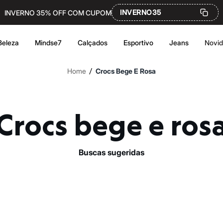
INVERNO35
INVERNO 35% OFF COM CUPOM
Beleza
Mindse7
Calçados
Esportivo
Jeans
Novi
/
Home
Crocs Bege E Rosa
Crocs bege e ros
buscas sugeridas