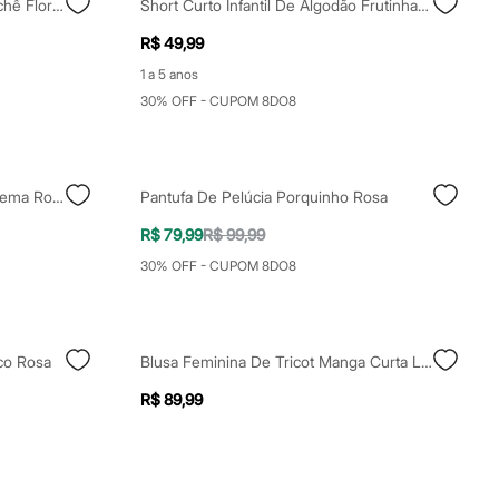
Polo Alongada Feminina De Crochê Floral Bege
Short Curto Infantil De Algodão Frutinha Texturizado Rosa
R$ 49,99
1 a 5 anos
30% OFF - CUPOM 8DO8
Chinelo Infantil Belle Amour Ipanema Rosa
Pantufa De Pelúcia Porquinho Rosa
R$ 79,99
R$ 99,99
30% OFF - CUPOM 8DO8
ico Rosa
Blusa Feminina De Tricot Manga Curta Listrada Rosa
R$ 89,99