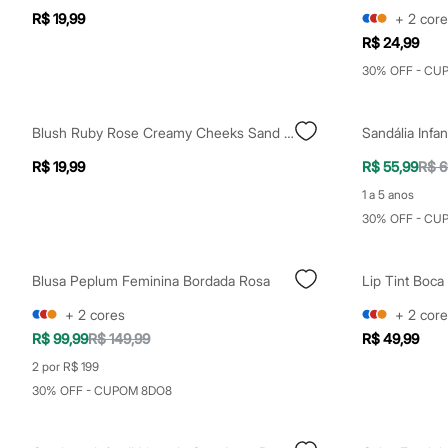
Shorts e Saias
R$ 19,99
+
2
core
Vestidos
R$ 24,99
Masculino
Em alta
30% OFF - CU
Dia dos Pais
Inverno
Novidades
Blush Ruby Rose Creamy Cheeks Sand Brown Rosa
Sandália Infa
Roupas
Bermudas
R$ 19,99
R$ 55,99
R$ 6
Camisas
Calças
1 a 5 anos
Camisetas e Regatas
30% OFF - CU
Casacos e Jaquetas
Jeans
Polos
Acessórios
Blusa Peplum Feminina Bordada Rosa
Lip Tint Boca
Bolsas e Mochilas
Chapéus e Bonés
+
2
cores
+
2
core
Cintos
R$ 99,99
R$ 149,99
R$ 49,99
Carteiras
Óculos
2 por R$ 199
Relógios
30% OFF - CUPOM 8DO8
Calçados
Botas
Chinelos