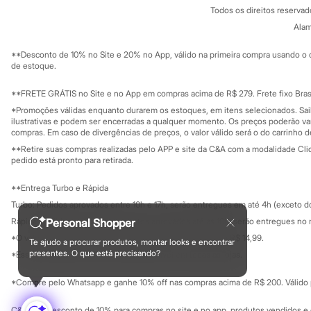
Sonic
Todos os direitos reserva
Trabalhe conosco
C&A Pay
Stitch
Sobre o C&A P
Alam
Sustentabilidade
Beleza
Solicite seu ca
Kits
Mapa do site
**Desconto de 10% no Site e 20% no App, válido na primeira compra usando o 
Perfumes árabes
Governança
Investidores
de estoque.
Novidades
Ouvidoria / Rel
Sala de imprensa
Cabelos
Educação fina
**FRETE GRÁTIS no Site e no App em compras acima de R$ 279. Frete fixo Brasi
Condicionador
Privacidade
Escovas e Pentes
Sustentabilida
*Promoções válidas enquanto durarem os estoques, em itens selecionados. Sa
Configuração de cookies
ilustrativas e podem ser encerradas a qualquer momento. Os preços poderão var
Finalizadores
Minha privacidade
compras. Em caso de divergências de preços, o valor válido será o do carrinho 
Shampoo
Tratamento
**Retire suas compras realizadas pelo APP e site da C&A com a modalidade Clique
Cuidados com o corpo
pedido está pronto para retirada.
Hidratante
Protetor solar
**Entrega Turbo e Rápida
Tratamento
Turbo: Pedidos aprovados entre 10h e 17h, serão entregues em até 4h (exceto d
Cuidados com o rosto
Rápida: Pedidos com os pagamentos aprovados até as 10h, serão entregues no 
Personal Shopper
Esfoliante
Hidratante
*O valor do frete para o turbo é R$ 24,99 e para a rápida é R$ 14,99.
Te ajudo a procurar produtos, montar looks e encontrar
Formas de pagamento
Protetor solar
presentes. O que está precisando?
*Essa condição ainda não estará disponível em todas as lojas.
Tônicos
Maquiagens
*Compre pelo Whatsapp e ganhe 10% off nas compras acima de R$ 200. Válido p
Base
Batom
C&A Pay: desconto de 10% para compras no site e no app, produtos vendidos e e