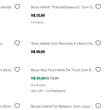
Colorido
Blusa Infantil "friendshipsaurus" Com Glitter Manga Curta Rosa Neon
R$ 25,99
1 a 5 anos
sa
Tênis Infantil Com Recortes E Velcro Holográfico Rosa
R$ 99,99
Tênis Bossa Infantil Com Recortes Bicolor Rosa
Blusa Alça Fina Infantil De Tricot Com Bordado Floral Rosa
R$ 69,99
R$ 79,99
4 a 12 anos
30% OFF - CUPOM 8DO8
Tênis Bossa Infantil Com Recortes Bicolor Rosa
Blusão Infantil De Moletom Com Laços Rosa