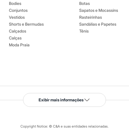
Bodies
Botas
Conjuntos
Sapatos e Mocassins
Vestidos
Rasteirinhas
Shorts e Bermudas
Sandálias e Papetes
Calçados
Tênis
Calças
Moda Praia
Serviços
Exibir mais informações
Tipos de serviços
o C&A
Clique e retire
Trocas e devoluções
ograma
Copyright Notice: © C&A e suas entidades relacionadas.
Formas de pagamento