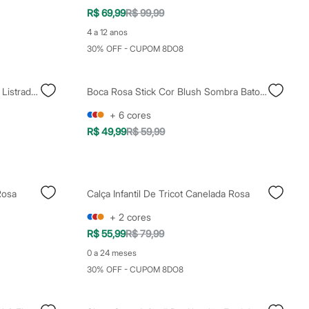
R$ 69,99
R$ 99,99
4 a 12 anos
30% OFF - CUPOM 8DO8
Camiseta De Tricot Manga Curta Listrada Rosa
Boca Rosa Stick Cor Blush Sombra Batom Gyn
+
6
cores
R$ 49,99
R$ 59,99
Rosa
Calça Infantil De Tricot Canelada Rosa
+
2
cores
R$ 55,99
R$ 79,99
0 a 24 meses
30% OFF - CUPOM 8DO8