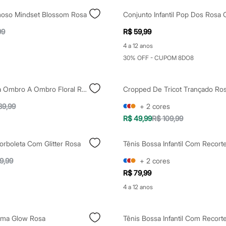
oso Mindset Blossom Rosa
Conjunto Infantil Pop Dos Rosa 
99
R$ 59,99
4 a 12 anos
30% OFF - CUPOM 8DO8
Bata Feminina Ombro A Ombro Floral Rosa
Cropped De Tricot Trançado Ro
89,99
+
2
cores
R$ 49,99
R$ 109,99
 Borboleta Com Glitter Rosa
9,99
+
2
cores
R$ 79,99
4 a 12 anos
ema Glow Rosa