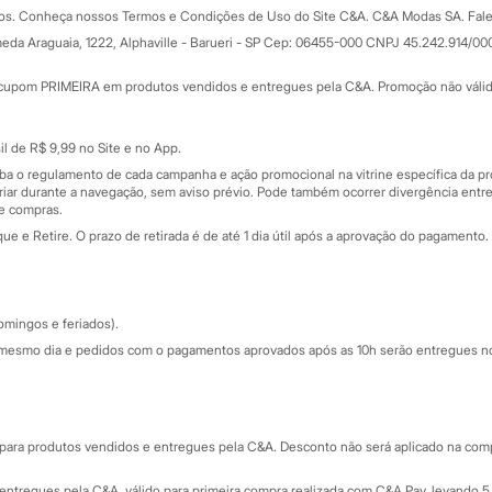
dos. Conheça nossos Termos e Condições de Uso do Site C&A. C&A Modas SA. Fale
Todas as vantagens
ay
eda Araguaia, 1222, Alphaville - Barueri - SP Cep: 06455-000 CNPJ 45.242.914/00
Minha C&A
rtão
Cupons de desconto
cupom PRIMEIRA em produtos vendidos e entregues pela C&A. Promoção não válida p
Cartão presente
atórios
Sobre o cartão presente
nceira
l de R$ 9,99 no Site e no App.
de
iba o regulamento de cada campanha e ação promocional na vitrine específica da
iar durante a navegação, sem aviso prévio. Pode também ocorrer divergência entre
de compras.
 e Retire. O prazo de retirada é de até 1 dia útil após a aprovação do pagamento. 
omingos e feriados).
mesmo dia e pedidos com o pagamentos aprovados após as 10h serão entregues no 
Segurança e qualidade
ara produtos vendidos e entregues pela C&A. Desconto não será aplicado na compr
ntregues pela C&A, válido para primeira compra realizada com C&A Pay, levando 5 