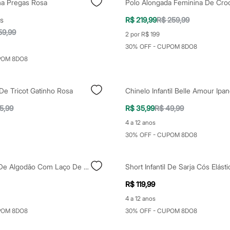
na Pregas Rosa
s
R$ 219,99
R$ 259,99
59,99
2 por R$ 199
30% OFF - CUPOM 8DO8
POM 8DO8
l De Tricot Gatinho Rosa
5,99
R$ 35,99
R$ 49,99
4 a 12 anos
30% OFF - CUPOM 8DO8
Blusa Infantil De Algodão Com Laço De Paetê E Babados Rosa
Short Infantil De Sarja Cós Elást
R$ 119,99
4 a 12 anos
POM 8DO8
30% OFF - CUPOM 8DO8