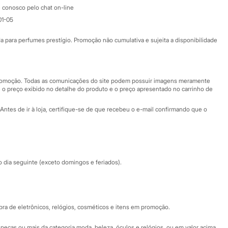
Atendimento
 conosco pelo chat on-line
01-05
Ajuda
Fale conosco
ara perfumes prestígio. Promoção não cumulativa e sujeita a disponibilidade
Nossas lojas
Nossas lojas plus size
Central de ética
 promoção. Todas as comunicações do site podem possuir imagens meramente
 o preço exibido no detalhe do produto e o preço apresentado no carrinho de
Eventos
Antes de ir à loja, certifique-se de que recebeu o e-mail confirmando que o
Especial Dia dos Pais
dia seguinte (exceto domingos e feriados).
a de eletrônicos, relógios, cosméticos e itens em promoção.
peças ou mais da categoria moda, beleza, óculos e relógios, ou em valor acima