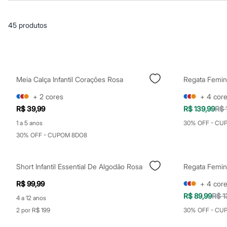
Casacos e Jaquetas
Jeans
Macacões
45
produtos
Saias
Shorts e Bermudas
Vestidos
Acessórios
Bolsas
Bonés e Chapéus
Meia Calça Infantil Corações Rosa
Regata Femin
Bijoux
Cintos
+
2
cores
+
4
cor
Óculos
R$ 39,99
R$ 139,99
R$ 
Relógios
Calçados
1 a 5 anos
30% OFF - CU
Botas
30% OFF - CUPOM 8DO8
Chinelos
Rasteirinhas
Sandálias
Sapatilhas
Short Infantil Essential De Algodão Rosa
Regata Femin
Tênis
R$ 99,99
+
4
cor
Marcas
City
R$ 89,99
R$ 1
4 a 12 anos
Clock House
2 por R$ 199
30% OFF - CU
Mindset
Sawary