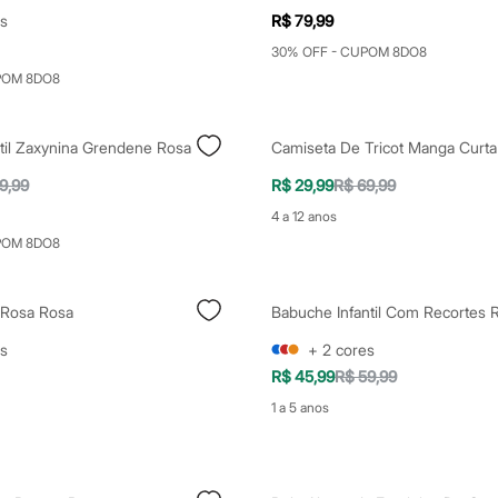
s
R$ 79,99
30% OFF - CUPOM 8DO8
POM 8DO8
ntil Zaxynina Grendene Rosa
9,99
R$ 29,99
R$ 69,99
4 a 12 anos
POM 8DO8
 Rosa Rosa
Babuche Infantil Com Recortes 
s
+
2
cores
R$ 45,99
R$ 59,99
1 a 5 anos