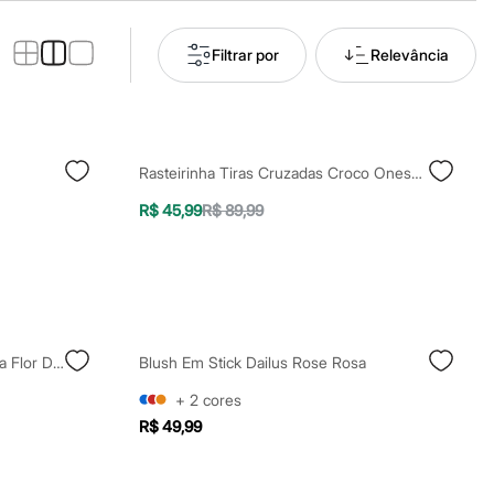
Filtrar por
Relevância
Rasteirinha Tiras Cruzadas Croco Oneself Bege
R$ 45,99
R$ 89,99
Body De Algodão Infantil Bom Dia Flor Do Dia Rosa
Blush Em Stick Dailus Rose Rosa
+
2
cores
R$ 49,99