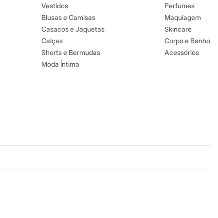
Vestidos
Perfumes
Blusas e Camisas
Maquiagem
Casacos e Jaquetas
Skincare
Calças
Corpo e Banho
Shorts e Bermudas
Acessórios
Moda Íntima
Baixe o app
Google store
Apple store