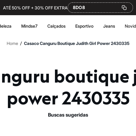
8DO8
ATÉ 50% OFF + 30% OFF EXTRA
Beleza
Mindse7
Calçados
Esportivo
Jeans
Novi
/
Home
Casaco Canguru Boutique Judith Girl Power 2430335
power 2430335
buscas sugeridas