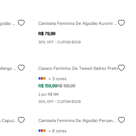
Camiseta Básica Feminina De Algodão Peruano Manga Curta Azul
Camiseta Feminina De Algodão Kuromi Listrada Azul
R$ 79,99
30% OFF - CUPOM 8DO8
Camiseta Feminina De Algodão Manga Curta Estampada Azul
Casaco Feminino De Tweed Xadrez Preto
+
3
cores
R$ 159,99
R$ 199,99
2 por R$ 199
30% OFF - CUPOM 8DO8
Blusão De Moletom Juvenil Com Capuz E Bolso True Love Bege
Camiseta Feminina De Algodão Peruano Manga Curta Vinho
+
6
cores