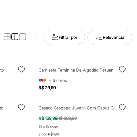
Filtrar por
Relevância
to
Camiseta Feminina De Algodão Peruano Manga Curta Azul
+
6
cores
R$ 29,99
to
Casaco Cropped Juvenil Com Capuz Cinza
R$ 169,99
R$ 229,99
10 a 16 anos
2 por R$ 199