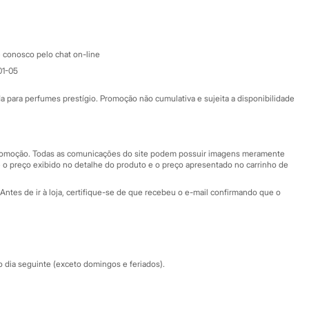
Apple store
Atendimento
 conosco pelo chat on-line
01-05
Ajuda
Fale conosco
ara perfumes prestígio. Promoção não cumulativa e sujeita a disponibilidade
Nossas lojas
Nossas lojas plus size
Central de ética
 promoção. Todas as comunicações do site podem possuir imagens meramente
 o preço exibido no detalhe do produto e o preço apresentado no carrinho de
Eventos
Antes de ir à loja, certifique-se de que recebeu o e-mail confirmando que o
Especial Dia dos Pais
dia seguinte (exceto domingos e feriados).