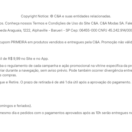
o C&A
Clique e retire
Trocas e devoluções
ograma
Copyright Notice: © C&A e suas entidades relacionadas.
Formas de pagamento
dos. Conheça nossos Termos e Condições de Uso do Site C&A. C&A Modas SA. Fale
Todas as vantagens
ay
eda Araguaia, 1222, Alphaville - Barueri - SP Cep: 06455-000 CNPJ 45.242.914/00
Minha C&A
rtão
Cupons de desconto
cupom PRIMEIRA em produtos vendidos e entregues pela C&A. Promoção não válida p
Cartão presente
atórios
Sobre o cartão presente
nceira
l de R$ 9,99 no Site e no App.
de
iba o regulamento de cada campanha e ação promocional na vitrine específica da
iar durante a navegação, sem aviso prévio. Pode também ocorrer divergência entre
de compras.
 e Retire. O prazo de retirada é de até 1 dia útil após a aprovação do pagamento. 
omingos e feriados).
mesmo dia e pedidos com o pagamentos aprovados após as 10h serão entregues no 
Segurança e qualidade