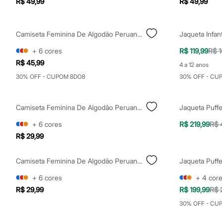
R$ 49,99
R$ 49,99
Calçados
Botas
Chinelos
Sapatos
Camiseta Feminina De Algodão Peruano Decote V Rosa
Sandálias e Papetes
Tênis
+
6
cores
R$ 119,99
R$ 1
Moda esportiva
R$ 45,99
4 a 12 anos
Acessórios
Bermudas
30% OFF - CUPOM 8DO8
30% OFF - CU
Camisetas
Calças
Calçados
Camiseta Feminina De Algodão Peruano Decote V Preta
Regatas
Moda íntima
+
6
cores
R$ 219,99
R$ 
Cuecas
R$ 29,99
Meias
Pijamas
Moda praia
Camiseta Feminina De Algodão Peruano Decote V Vermelha
Personagens
Plus size
+
6
cores
+
4
cor
Blusas e Camisetas
R$ 29,99
R$ 199,99
R$ 
Calças
Camisas
30% OFF - CU
Casacos e Jaquetas
Jeans