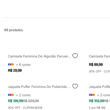
Blusas e Camisetas
Básicos
Calças
Casacos e Jaquetas
Jeans
Macacões
Saias
49
produtos
Shorts e Bermudas
Vestidos
Acessórios
Bolsas
Bonés e Chapéus
Bijoux
Camiseta Feminina De Algodão Peruano Manga Curta Amarela
Cintos
Óculos
+
6
cores
R$ 89,99
Relógios
R$ 29,99
Calçados
30% OFF - CU
Botas
Chinelos
Rasteirinhas
Jaqueta Puffer Feminina De Poliamida Com Capuz Rosa
Jaqueta Puffe
Sandálias
Sapatilhas
+
2
cores
+
2
core
Tênis
R$ 199,99
R$ 239,99
R$ 159,99
R$ 
Marcas
City
30% OFF - CUPOM 8DO8
2 por R$ 199