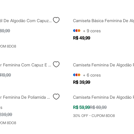
Jaqueta Infantil De Algodão Com Capuz E Forro Xadrez Bege
69,99
+
9
cores
R$ 49,99
POM 8DO8
Jaqueta Puffer Feminina Com Capuz E Bolsos Bege
419,99
+
6
cores
R$ 39,99
Jaqueta Puffer Feminina De Poliamida Com Capuz Amarela
es
R$ 59,99
R$ 69,99
239,99
30% OFF - CUPOM 8DO8
POM 8DO8