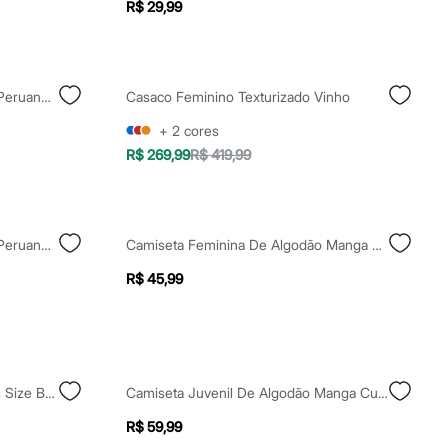
R$ 29,99
Camiseta Feminina De Algodão Peruano Decote V Rosa
Casaco Feminino Texturizado Vinho
+
2
cores
R$ 269,99
R$ 419,99
Camiseta Feminina De Algodão Peruano Preta
Camiseta Feminina De Algodão Manga Curta Coragem Rosa
R$ 45,99
Macacão Feminino De Sarja Plus Size Bege
Camiseta Juvenil De Algodão Manga Curta Youth Culture Cinza
R$ 59,99