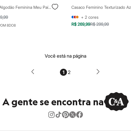
Camiseta De Algodão Feminina Meu País Sergipe Vinho
Casaco Feminino Texturizado Az
9,99
+
2
cores
R$ 269,99
R$ 299,99
POM 8DO8
Você está na página
1
2
A gente se encontra na