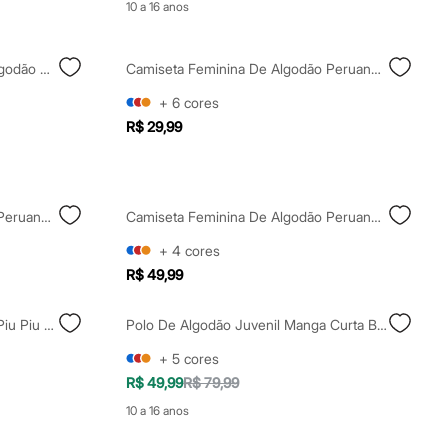
10 a 16 anos
Camiseta Básica Feminina De Algodão Peruano Manga Curta Marrom
Camiseta Feminina De Algodão Peruano Manga Curta Marrom
+
6
cores
R$ 29,99
Camiseta Feminina De Algodão Peruano Manga Curta Preta
Camiseta Feminina De Algodão Peruano Decote Canoa Manga Curta Laranja
+
4
cores
R$ 49,99
Camiseta Feminina De Algodão Piu Piu Cinza
Polo De Algodão Juvenil Manga Curta Bicolor Azul
+
5
cores
R$ 49,99
R$ 79,99
10 a 16 anos