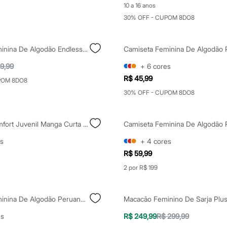
10 a 16 anos
30% OFF - CUPOM 8DO8
Camiseta Feminina De Algodão Endless Potential Mindset Azul
9,99
+
6
cores
R$ 45,99
POM 8DO8
30% OFF - CUPOM 8DO8
Camiseta Comfort Juvenil Manga Curta Bicolor Preta
s
+
4
cores
R$ 59,99
2 por R$ 199
Camiseta Feminina De Algodão Peruano Decote Canoa Manga Curta Marrom
es
R$ 249,99
R$ 299,99