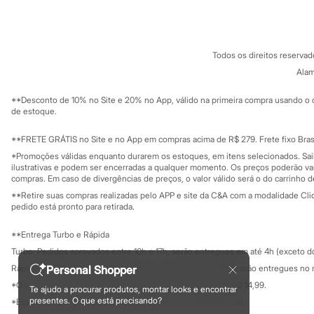
Sobre o cartã
Fornecedores
Minecraft
Naruto
Termos e condições
C&A&VC
Patrulha Canina
Conheça o pr
Política de privacidade
Sonic
Todos os direitos reserva
Trabalhe conosco
Stitch
C&A Pay
Sobre o C&A P
Alam
Beleza
Sustentabilidade
Kits
Solicite seu ca
Mapa do site
Perfumes árabes
**Desconto de 10% no Site e 20% no App, válido na primeira compra usando o 
Governança
Investidores
Novidades
de estoque.
Ouvidoria / Rel
Cabelos
Sala de imprensa
Condicionador
Educação fina
**FRETE GRÁTIS no Site e no App em compras acima de R$ 279. Frete fixo Brasi
Escovas e Pentes
Privacidade
Sustentabilida
*Promoções válidas enquanto durarem os estoques, em itens selecionados. Sa
Configuração de cookies
Finalizadores
ilustrativas e podem ser encerradas a qualquer momento. Os preços poderão var
Shampoo
Minha privacidade
compras. Em caso de divergências de preços, o valor válido será o do carrinho 
Tratamento
**Retire suas compras realizadas pelo APP e site da C&A com a modalidade Clique
Cuidados com o corpo
pedido está pronto para retirada.
Hidratante
Protetor solar
**Entrega Turbo e Rápida
Tratamento
Cuidados com o rosto
Turbo: Pedidos aprovados entre 10h e 17h, serão entregues em até 4h (exceto d
Esfoliante
Rápida: Pedidos com os pagamentos aprovados até as 10h, serão entregues no 
Personal Shopper
Hidratante
*O valor do frete para o turbo é R$ 24,99 e para a rápida é R$ 14,99.
Protetor solar
Te ajudo a procurar produtos, montar looks e encontrar
Formas de pagamento
Tônicos
presentes. O que está precisando?
*Essa condição ainda não estará disponível em todas as lojas.