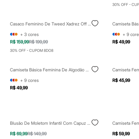
Clock House
30% OFF - CU
Mindset
Sawary
Yessica
Casaco Feminino De Tweed Xadrez Off White
Moda esportiva
Acessórios
+
3
cores
+
9
core
Blusas
Calçados
R$ 159,99
R$ 199,99
R$ 49,99
Leggings
30% OFF - CUPOM 8DO8
Shorts e Bermudas
Tops
Moda íntima
Calcinhas
Camiseta Básica Feminina De Algodão Peruano Manga Curta Vinho
Cintas e Modeladores
Meias
+
9
cores
R$ 45,99
Pijamas
R$ 49,99
Sutiãs e Tops
Moda praia
Biquínis
Maiôs
Saídas de praia
Personagens
Blusão De Moletom Infantil Com Capuz E Bolso Canguru Explore More Bege
Plus size
Blusas e Camisetas
R$ 69,99
R$ 149,99
R$ 59,99
Calças