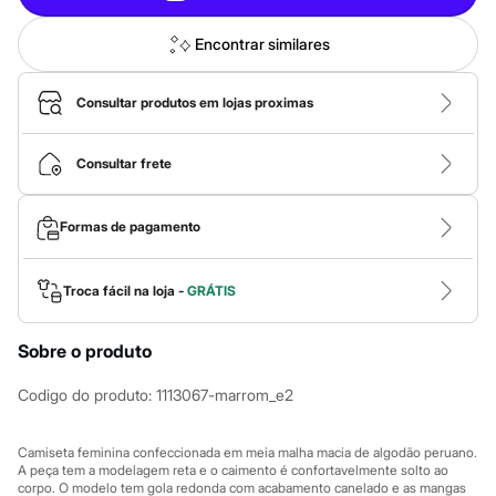
Calças
Casacos e Jaquetas
Jeans
Encontrar similares
Macacões
Saias
Shorts e Bermudas
Consultar produtos em lojas proximas
Vestidos
Acessórios
Bolsas
Consultar frete
Bonés e Chapéus
Bijoux
Cintos
Formas de pagamento
Óculos
Relógios
Calçados
Troca fácil na loja -
GRÁTIS
Botas
Chinelos
Rasteirinhas
Sobre o produto
Sandálias
Sapatilhas
Codigo do produto
:
1113067-marrom_e2
Tênis
Marcas
City
Camiseta feminina confeccionada em meia malha macia de algodão peruano.
Clock House
A peça tem a modelagem reta e o caimento é confortavelmente solto ao
Mindset
corpo. O modelo tem gola redonda com acabamento canelado e as mangas