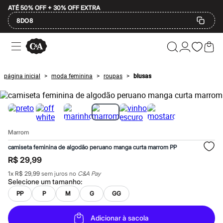
ATÉ 50% OFF + 30% OFF EXTRA
8DO8
Ofertas
Compre por Departamento
Feminino
Masculino
página inicial
moda feminina
roupas
blusas
>
>
>
Infantil
Calçados
Mindse7
Plus Size
Até 20% off
Até 40% off
Marrom
Até 60% off
A partir de 60% off
camiseta feminina de algodão peruano manga curta marrom PP
Feminino
R$ 29,99
Em alta
Inverno
1
x
R$ 29,99
sem juros no
C&A Pay
Alfaiataria
Selecione um
tamanho
:
Novidades
PP
P
M
G
GG
Roupas
Blusas e Camisetas
Básicos
Adicionar à sacola