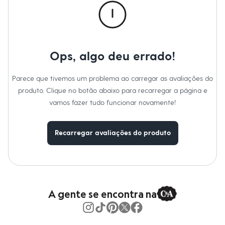
Moda esportiva
Temperatura até 40º.
Shorts e Saias
Não alvejar.
Vestidos
Não secar em secadora.
Secar na vertical.
Masculino
Passar em temperatura média.
Em alta
Lavar a seco.
Dia dos Pais
Não limpar a úmido.
Ops, algo deu errado!
Inverno
Novidades
Roupas
Parece que tivemos um problema ao carregar as avaliações do
Bermudas
produto. Clique no botão abaixo para recarregar a página e
Camisas
Calças
vamos fazer tudo funcionar novamente!
Camisetas e Regatas
Casacos e Jaquetas
Jeans
Recarregar avaliações do produto
Polos
Acessórios
Bolsas e Mochilas
Chapéus e Bonés
Cintos
Carteiras
A gente se encontra na
Óculos
Relógios
Calçados
Botas