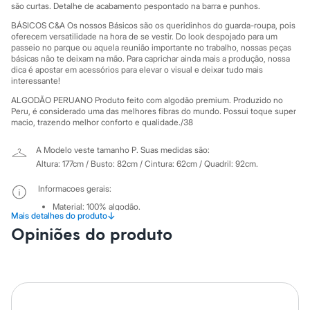
Sawary
são curtas. Detalhe de acabamento pespontado na barra e punhos.
Yessica
BÁSICOS C&A Os nossos Básicos são os queridinhos do guarda-roupa, pois
Moda esportiva
oferecem versatilidade na hora de se vestir. Do look despojado para um
Acessórios
passeio no parque ou aquela reunião importante no trabalho, nossas peças
Blusas
básicas não te deixam na mão. Para caprichar ainda mais a produção, nossa
Calçados
dica é apostar em acessórios para elevar o visual e deixar tudo mais
Leggings
interessante!
Shorts e Bermudas
ALGODÃO PERUANO Produto feito com algodão premium. Produzido no
Tops
Peru, é considerado uma das melhores fibras do mundo. Possui toque super
Moda íntima
macio, trazendo melhor conforto e qualidade./38
Calcinhas
Cintas e Modeladores
A Modelo veste tamanho P.
Suas medidas são:
Meias
Pijamas
Altura: 177cm / Busto: 82cm / Cintura: 62cm / Quadril: 92cm.
Sutiãs e Tops
Moda praia
Informacoes gerais:
Biquínis
Material
:
100% algodão.
Maiôs
↓
Mais detalhes do produto
Cor
:
Marrom
Saídas de praia
Manga
:
Manga Curta
Opiniões do produto
Personagens
Marcas
:
Basics
Plus size
Decote
:
Decote Redondo
Tipo
:
Camiseta
Blusas e Camisetas
Gênero
:
Feminino
Calças
Casacos e Jaquetas
Cuidados com a peca:
Jeans