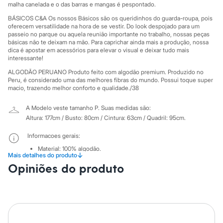
Sawary
malha canelada e o das barras e mangas é pespontado.
Yessica
BÁSICOS C&A Os nossos Básicos são os queridinhos do guarda-roupa, pois
Moda esportiva
oferecem versatilidade na hora de se vestir. Do look despojado para um
Acessórios
passeio no parque ou aquela reunião importante no trabalho, nossas peças
Blusas
básicas não te deixam na mão. Para caprichar ainda mais a produção, nossa
Calçados
dica é apostar em acessórios para elevar o visual e deixar tudo mais
Leggings
interessante!
Shorts e Bermudas
ALGODÃO PERUANO Produto feito com algodão premium. Produzido no
Tops
Peru, é considerado uma das melhores fibras do mundo. Possui toque super
Moda íntima
macio, trazendo melhor conforto e qualidade./38
Calcinhas
Cintas e Modeladores
A Modelo veste tamanho P.
Suas medidas são:
Meias
Pijamas
Altura: 177cm / Busto: 80cm / Cintura: 63cm / Quadril: 95cm.
Sutiãs e Tops
Moda praia
Informacoes gerais:
Biquínis
Material
:
100% algodão.
Maiôs
↓
Mais detalhes do produto
Cor
:
Preto
Saídas de praia
Manga
:
Manga Curta
Opiniões do produto
Personagens
Marcas
:
Basics
Plus size
Decote
:
Decote V
Tipo
:
Camiseta
Blusas e Camisetas
Gênero
:
Feminino
Calças
Casacos e Jaquetas
Cuidados com a peca:
Jeans