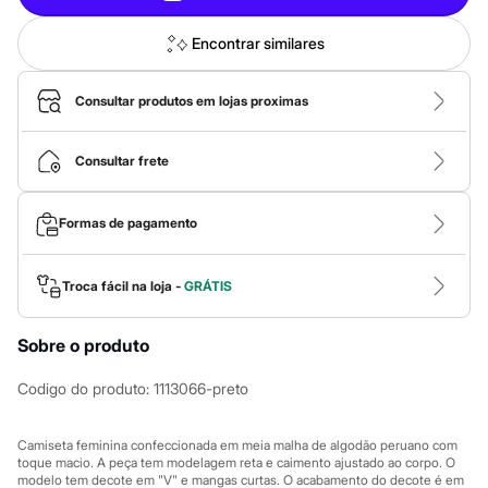
Calças
Casacos e Jaquetas
Jeans
Encontrar similares
Macacões
Saias
Shorts e Bermudas
Consultar produtos em lojas proximas
Vestidos
Acessórios
Bolsas
Consultar frete
Bonés e Chapéus
Bijoux
Cintos
Formas de pagamento
Óculos
Relógios
Calçados
Troca fácil na loja -
GRÁTIS
Botas
Chinelos
Rasteirinhas
Sobre o produto
Sandálias
Sapatilhas
Codigo do produto
:
1113066-preto
Tênis
Marcas
City
Camiseta feminina confeccionada em meia malha de algodão peruano com
Clock House
toque macio. A peça tem modelagem reta e caimento ajustado ao corpo. O
Mindset
modelo tem decote em "V" e mangas curtas. O acabamento do decote é em