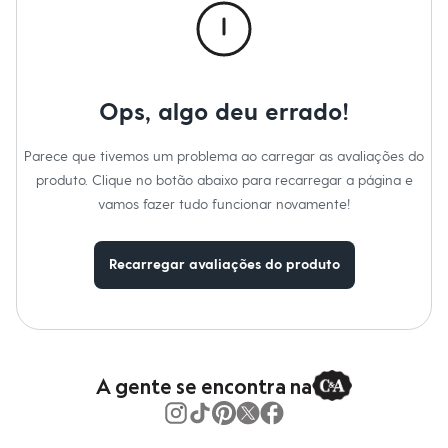
Moda esportiva
Temperatura até 40º.
Shorts e Saias
Não alvejar.
Vestidos
Não secar em secadora.
Secar na vertical.
Masculino
Passar em temperatura média.
Em alta
Lavar a seco.
Dia dos Pais
Não limpar a úmido.
Ops, algo deu errado!
Inverno
Novidades
Roupas
Parece que tivemos um problema ao carregar as avaliações do
Bermudas
produto. Clique no botão abaixo para recarregar a página e
Camisas
Calças
vamos fazer tudo funcionar novamente!
Camisetas e Regatas
Casacos e Jaquetas
Jeans
Recarregar avaliações do produto
Polos
Acessórios
Bolsas e Mochilas
Chapéus e Bonés
Cintos
Carteiras
A gente se encontra na
Óculos
Relógios
Calçados
Botas