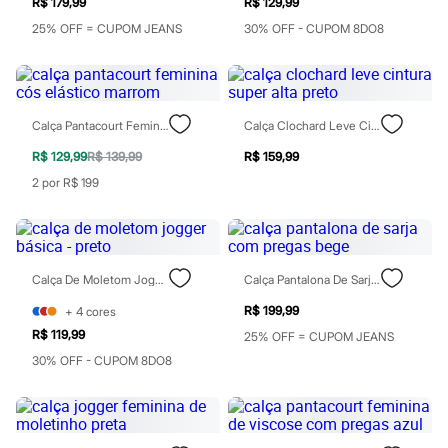
R$ 179,99
R$ 129,99
Moda esportiva
Shorts e Saias
25% OFF = CUPOM JEANS
30% OFF - CUPOM 8DO8
Vestidos
Masculino
Em alta
Dia dos Pais
Inverno
Calça Pantacourt Feminina Cós Elástico Marrom
Calça Clochard Leve Cintura Super Alta Preto
Novidades
Roupas
R$ 129,99
R$ 139,99
R$ 159,99
Bermudas
2 por R$ 199
Camisas
Calças
Camisetas e Regatas
Casacos e Jaquetas
Jeans
Polos
Calça De Moletom Jogger Básica - Preto
Calça Pantalona De Sarja Com Pregas Bege
Acessórios
Bolsas e Mochilas
R$ 199,99
+
4
cores
Chapéus e Bonés
R$ 119,99
25% OFF = CUPOM JEANS
Cintos
30% OFF - CUPOM 8DO8
Carteiras
Óculos
Relógios
Calçados
Botas