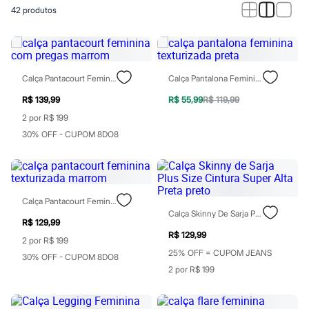
Calças
42
produtos
Casacos e Jaquetas
Jeans
Macacões
Saias
Shorts e Bermudas
Vestidos
Calça Pantacourt Feminina Com Pregas Marrom
Calça Pantalona Feminina Texturizada Preta
Acessórios
Bolsas
R$ 139,99
R$ 55,99
R$ 119,99
Bonés e Chapéus
2 por R$ 199
Bijoux
30% OFF - CUPOM 8DO8
Cintos
Óculos
Relógios
Calçados
Botas
Chinelos
Calça Pantacourt Feminina Texturizada Marrom
Rasteirinhas
Calça Skinny De Sarja Plus Size Cintura Super Alta Preta Preto
R$ 129,99
Sandálias
R$ 129,99
Sapatilhas
2 por R$ 199
Tênis
25% OFF = CUPOM JEANS
30% OFF - CUPOM 8DO8
Marcas
2 por R$ 199
City
Clock House
Mindset