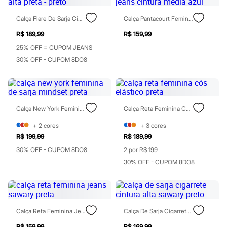
Blush
Corretivo
Calça Flare De Sarja Cintura Alta Preta - Preto
Calça Pantacourt Feminina Jeans Cintura Média Azul
Gloss
R$ 189,99
R$ 159,99
Pó facial
Sombras
25% OFF = CUPOM JEANS
Al Wataniah
30% OFF - CUPOM 8DO8
Banderas
Beleza C&A
Boca Rosa
Bruna Tavares
Carolina Herrera
Ciclo
Calça New York Feminina De Sarja Mindset Preta
Calça Reta Feminina Cós Elástico Preta
Fran by Franciny Ehlke
+
2
cores
+
3
cores
Jean Paul Gaultier
Lancôme
R$ 199,99
R$ 189,99
Mari Maria
30% OFF - CUPOM 8DO8
2 por R$ 199
Mascavo
30% OFF - CUPOM 8DO8
Niina Secrets
Océane
Payot
Rabanne
Real Techniques
Vizzela
Calça Reta Feminina Jeans Sawary Preta
Calça De Sarja Cigarrete Cintura Alta Sawary Preto
Vult
R$ 159,99
R$ 169,99