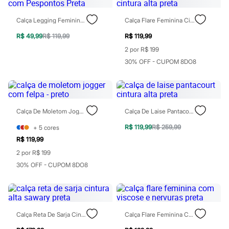
Sawary
Yessica
Moda esportiva
Calça Legging Feminina Com Pespontos Preta
Calça Flare Feminina Cintura Alta Preta
Acessórios
R$ 49,99
R$ 119,99
R$ 119,99
Blusas
Calçados
2 por R$ 199
Leggings
30% OFF - CUPOM 8DO8
Shorts e Bermudas
Tops
Moda íntima
Calcinhas
Cintas e Modeladores
Calça De Moletom Jogger Com Felpa - Preto
Calça De Laise Pantacourt Cintura Alta Preta
Meias
Pijamas
R$ 119,99
R$ 259,99
+
5
cores
Sutiãs e Tops
Moda praia
R$ 119,99
Biquínis
2 por R$ 199
Maiôs
30% OFF - CUPOM 8DO8
Saídas de praia
Personagens
Plus size
Blusas e Camisetas
Calças
Casacos e Jaquetas
Calça Reta De Sarja Cintura Alta Sawary Preta
Calça Flare Feminina Com Viscose E Nervuras Preta
Jeans