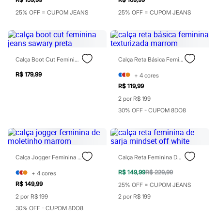
Perfumes
Perfumes femininos
25% OFF = CUPOM JEANS
25% OFF = CUPOM JEANS
Perfumes infantis
Perfumes masculinos
Todos os produtos
Mindse7
Novidades
Calça Boot Cut Feminina Jeans Sawary Preta
Calça Reta Básica Feminina Texturizada Marrom
Blusas
Calças
R$ 179,99
+
4
cores
Casacos e Jaquetas
R$ 119,99
Jeans
Saias
2 por R$ 199
Shorts e Bermudas
30% OFF - CUPOM 8DO8
T-shirt
Vestidos
Acessórios
Alfaiataria
Calçados
Guarda-roupa
Calça Jogger Feminina De Moletinho Marrom
Calça Reta Feminina De Sarja Mindset Off White
Moda esportiva
R$ 149,99
R$ 229,99
+
4
cores
Plus size
Special Basics
R$ 149,99
25% OFF = CUPOM JEANS
Calçados
2 por R$ 199
2 por R$ 199
Novidades
30% OFF - CUPOM 8DO8
Feminino