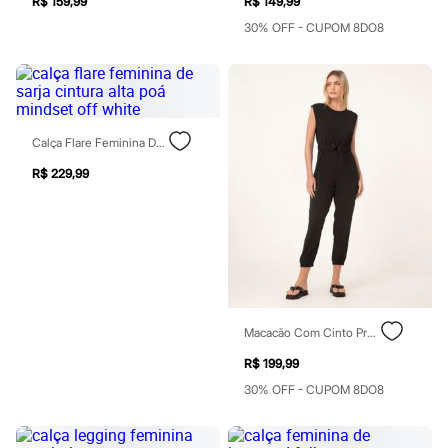
R$ 159,99
R$ 149,99
Rasteirinhas
30% OFF - CUPOM 8DO8
Sandálias
Tênis
Diversão
Marcas
Baby Club
Fifteen
Miss Fifteen
Calça Flare Feminina De Sarja Cintura Alta Poá Mindset Off White
Palomino
Moda íntima
R$ 229,99
Calcinhas
Cuecas
Meias
Pijamas
Moda praia
Biquínis e Maiôs
Blusas de proteção
Sungas
Macacão Com Cinto Preto
Personagens
Bluey
R$ 199,99
Disney
Hello Kitty
30% OFF - CUPOM 8DO8
Homem Aranha
Minecraft
Naruto