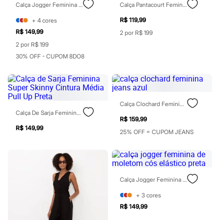
Chinelos
Calça Jogger Feminina De Moletinho Preta
Calça Pantacourt Feminina De Viscose Com Pregas Azul
Sapatos
R$ 119,99
+
4
cores
Sandálias e Papetes
Tênis
R$ 149,99
2 por R$ 199
Moda esportiva
2 por R$ 199
Acessórios
Bermudas
30% OFF - CUPOM 8DO8
Camisetas
Calças
Calçados
Regatas
Moda íntima
Calça Clochard Feminina Jeans Azul
Cuecas
Calça De Sarja Feminina Super Skinny Cintura Média Pull Up Preta
Meias
R$ 159,99
Pijamas
R$ 149,99
25% OFF = CUPOM JEANS
Moda praia
Personagens
Plus size
Blusas e Camisetas
Calças
Calça Jogger Feminina De Moletom Cós Elástico Preta
Camisas
Casacos e Jaquetas
+
3
cores
Jeans
Moda esportiva
R$ 149,99
Shorts e Bermudas