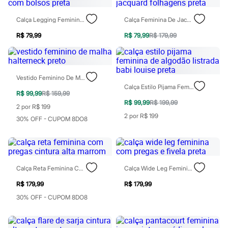
Patrulha Canina
Sonic
Calça Legging Feminina Com Bolsos Preta
Calça Feminina De Jacquard Folhagens Preta
Stitch
Beleza
R$ 79,99
R$ 79,99
R$ 179,99
Kits
Perfumes árabes
Novidades
Cabelos
Vestido Feminino De Malha Halterneck Preto
Condicionador
Calça Estilo Pijama Feminina De Algodão Listrada Babi Louise Preta
Escovas e Pentes
R$ 99,99
R$ 159,99
Finalizadores
R$ 99,99
R$ 199,99
2 por R$ 199
Shampoo
2 por R$ 199
Tratamento
30% OFF - CUPOM 8DO8
Cuidados com o corpo
Hidratante
Protetor solar
Tratamento
Cuidados com o rosto
Calça Reta Feminina Com Pregas Cintura Alta Marrom
Calça Wide Leg Feminina Com Pregas E Fivela Preta
Esfoliante
Hidratante
R$ 179,99
R$ 179,99
Protetor solar
30% OFF - CUPOM 8DO8
Tônicos
Maquiagens
Base
Batom