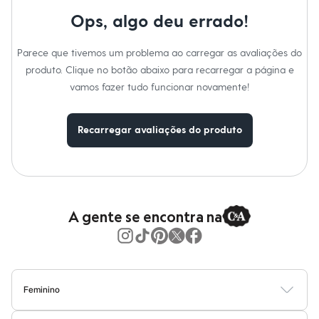
Gênero
:
Feminino
Moda esportiva
Shorts e Saias
Ops, algo deu errado!
Cuidados com a peca:
Vestidos
Masculino
Lavar à mão.
Parece que tivemos um problema ao carregar as avaliações do
Em alta
Não alvejar.
Dia dos Pais
Não secar em secadora.
produto. Clique no botão abaixo para recarregar a página e
Secar na vertical.
Inverno
vamos fazer tudo funcionar novamente!
Passar a temperatura mínima.
Novidades
Não lavar a seco.
Roupas
Não limpar a úmido.
Bermudas
Recarregar avaliações do produto
Camisas
Calças
Camisetas e Regatas
Casacos e Jaquetas
Jeans
Polos
Acessórios
A gente se encontra na
Bolsas e Mochilas
Chapéus e Bonés
Cintos
Carteiras
Óculos
Relógios
Feminino
Calçados
Blusas
Calças
Vestidos
Saias
Casacos
Moda Praia
Moda Íntima
Botas