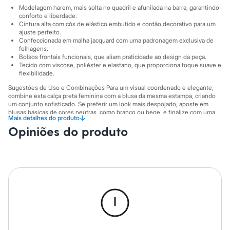
Sawary
Modelagem harem, mais solta no quadril e afunilada na barra, garantindo
Yessica
conforto e liberdade.
Moda esportiva
Cintura alta com cós de elástico embutido e cordão decorativo para um
Acessórios
ajuste perfeito.
Blusas
Confeccionada em malha jacquard com uma padronagem exclusiva de
Calçados
folhagens.
Leggings
Bolsos frontais funcionais, que aliam praticidade ao design da peça.
Tecido com viscose, poliéster e elastano, que proporciona toque suave e
Shorts e Bermudas
flexibilidade.
Tops
Moda íntima
Sugestões de Uso e Combinações Para um visual coordenado e elegante,
Calcinhas
combine esta calça preta feminina com a blusa da mesma estampa, criando
Cintas e Modeladores
um conjunto sofisticado. Se preferir um look mais despojado, aposte em
Meias
blusas básicas de cores neutras, como branco ou bege, e finalize com uma
↓
Mais detalhes do produto
rasteirinha ou sandália de tiras. Para um toque urbano, um tênis branco e
Pijamas
Opiniões do produto
uma jaqueta são a escolha ideal.
Sutiãs e Tops
Moda praia
A gente se encontra na C&A! ❤/38
Biquínis
Maiôs
A Modelo veste tamanho P.
Suas medidas são:
Saídas de praia
Altura: 172cm / Busto: 81cm / Cintura: 63cm / Quadril: 88cm.
Personagens
Plus size
Informacoes gerais:
Blusas e Camisetas
Calças
Material
:
54% viscose, 44% poliéster, 2% elastano
Casacos e Jaquetas
Cor
:
Preto
Marcas
:
C&A
Jeans