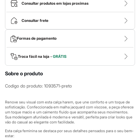
Calças
Consultar produtos em lojas proximas
Casacos e Jaquetas
Jeans
Macacões
Consultar frete
Saias
Shorts e Bermudas
Vestidos
Formas de pagamento
Acessórios
Bolsas
Bonés e Chapéus
Bijoux
Troca fácil na loja -
GRÁTIS
Cintos
Óculos
Sobre o produto
Relógios
Calçados
Botas
Codigo do produto
:
1093571-preto
Chinelos
Rasteirinhas
Sandálias
Renove seu visual com esta calça harem, que une conforto e um toque de
Sapatilhas
sofisticação. Confeccionada em malha jacquard com viscose, a peça oferece
um toque macio e um caimento fluido que acompanha seus movimentos.
Tênis
Sua modelagem afunilada é moderna e versátil, perfeita para criar looks que
Marcas
vão do casual ao elegante com facilidade.
City
Clock House
Esta calça feminina se destaca por seus detalhes pensados para o seu bem-
Mindset
estar: