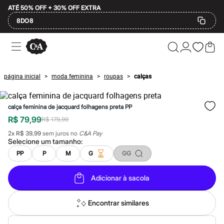
ATÉ 50% OFF + 30% OFF EXTRA
8DO8
Ofertas
Compre por Departamento
Feminino
Masculino
página inicial
moda feminina
roupas
calças
>
>
>
Infantil
Calçados
Mindse7
calça feminina de jacquard folhagens preta PP
Plus Size
Até 20% off
R$ 79,99
R$ 179,99
Até 40% off
2
x
R$ 39,99
sem juros no
C&A Pay
Até 60% off
Selecione um
tamanho
:
A partir de 60% off
Feminino
PP
P
M
G
GG
Em alta
Inverno
Adicionar à sacola
Alfaiataria
Novidades
Roupas
Encontrar similares
Blusas e Camisetas
Básicos