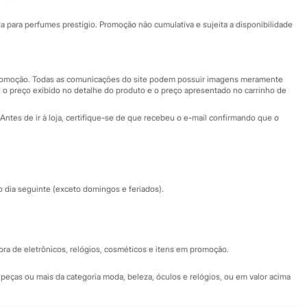
Ajuda
Fale conosco
ara perfumes prestígio. Promoção não cumulativa e sujeita a disponibilidade
Nossas lojas
Nossas lojas plus size
Central de ética
 promoção. Todas as comunicações do site podem possuir imagens meramente
 o preço exibido no detalhe do produto e o preço apresentado no carrinho de
Eventos
Antes de ir à loja, certifique-se de que recebeu o e-mail confirmando que o
Especial Dia dos Pais
dia seguinte (exceto domingos e feriados).
a de eletrônicos, relógios, cosméticos e itens em promoção.
peças ou mais da categoria moda, beleza, óculos e relógios, ou em valor acima