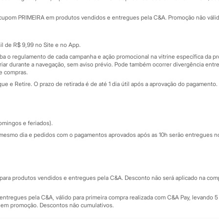
Minha C&A
rtão
Cupons de desconto
cupom PRIMEIRA em produtos vendidos e entregues pela C&A. Promoção não válida p
Cartão presente
atórios
Sobre o cartão presente
nceira
l de R$ 9,99 no Site e no App.
de
iba o regulamento de cada campanha e ação promocional na vitrine específica da
iar durante a navegação, sem aviso prévio. Pode também ocorrer divergência entre
de compras.
 e Retire. O prazo de retirada é de até 1 dia útil após a aprovação do pagamento. 
omingos e feriados).
mesmo dia e pedidos com o pagamentos aprovados após as 10h serão entregues no 
Segurança e qualidade
ara produtos vendidos e entregues pela C&A. Desconto não será aplicado na compr
ntregues pela C&A, válido para primeira compra realizada com C&A Pay, levando 5 
s em promoção. Descontos não cumulativos.