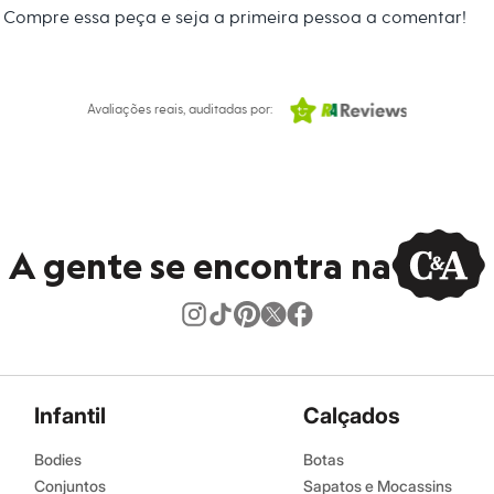
secadora.
Compre essa peça e seja a primeira pessoa a comentar!
al.
peratura média.
co.
Avaliações reais, auditadas por:
úmido.
A gente se encontra na
Infantil
Calçados
Bodies
Botas
Conjuntos
Sapatos e Mocassins