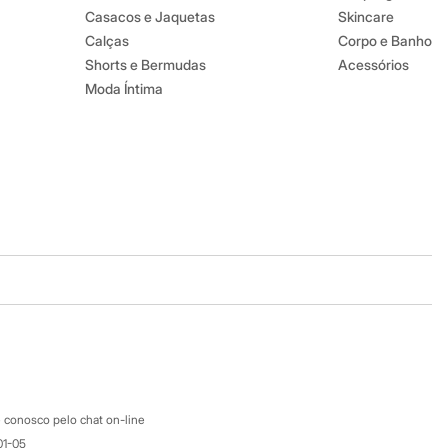
Casacos e Jaquetas
Skincare
Calças
Corpo e Banho
Shorts e Bermudas
Acessórios
Moda Íntima
Baixe o app
Google store
Apple store
Atendimento
 conosco pelo chat on-line
01-05