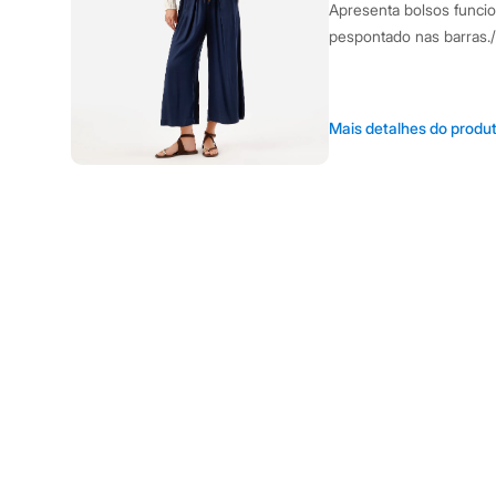
Casacos e Jaquetas
Apresenta bolsos funci
Jeans
pespontado nas barras.
Moda esportiva
Shorts e Saias
Vestidos
Masculino
A Modelo veste t
Em alta
Mais detalhes do produ
Dia dos Pais
Altura: 178cm /
Inverno
Novidades
Roupas
Informacoes gerai
Bermudas
Camisas
Material
:
100%
Calças
Cor
:
Azul
Camisetas e Regatas
Marcas
:
C&A
Casacos e Jaquetas
Jeans
Tipo
:
Básico
Polos
Gênero
:
Femin
Acessórios
Bolsas e Mochilas
Chapéus e Bonés
Cuidados com a p
Cintos
Carteiras
Lavagem manu
Óculos
Não alvejar.
Relógios