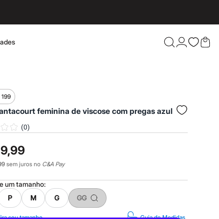
dades
Confira 
 199
antacourt feminina de viscose com pregas azul
(
0
)
19,99
99
sem juros no
C&A Pay
ne um
tamanho
:
P
M
G
GG
ira seu tamanho
Guia de Medidas