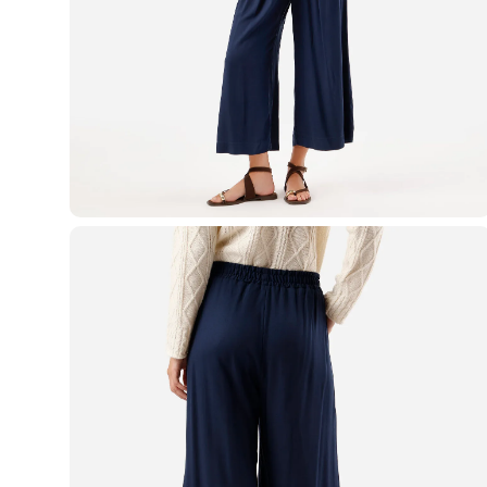
Blusas e Camisetas
Básicos
Calças
Casacos e Jaquetas
Jeans
Macacões
Saias
Shorts e Bermudas
Vestidos
Acessórios
Bolsas
Bonés e Chapéus
Bijoux
Cintos
Óculos
Relógios
Calçados
Botas
Chinelos
Rasteirinhas
Sandálias
Sapatilhas
Tênis
Marcas
City