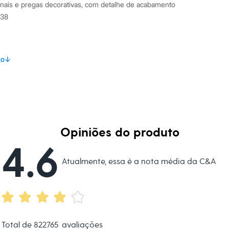
onais e pregas decorativas, com detalhe de acabamento
/38
amanho P.
Suas medidas são:
to
↓
 Busto: 81cm / Cintura: 61cm / Quadril: 93cm.
s:
 viscose
Opiniões do produto
4.6
Atualmente, essa é a nota média da C&A
ino
eca:
al.
Total de
822765
avaliações