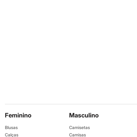
Calçados
Não secar em 
Botas
Secar na vertic
Chinelos
Passar em tem
Sapatos
Sandálias e Papetes
Não lavar a se
Tênis
Não limpar a 
Moda esportiva
Acessórios
Bermudas
Camisetas
Calças
Calçados
Regatas
Moda íntima
Cuecas
Meias
Pijamas
Moda praia
Personagens
Plus size
Blusas e Camisetas
Feminino
Masculino
Calças
Camisas
Blusas
Camisetas
Casacos e Jaquetas
Calças
Jeans
Camisas