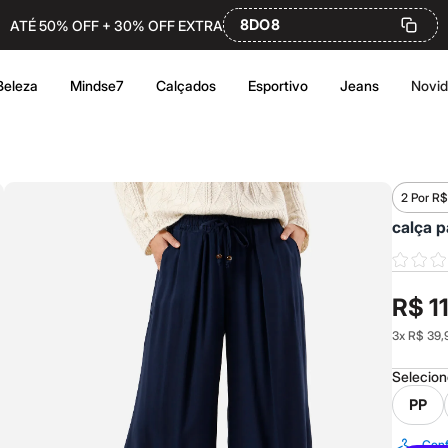
8DO8
ATÉ 50% OFF + 30% OFF EXTRA
Beleza
Mindse7
Calçados
Esportivo
Jeans
Novi
2 Por R$
calça p
R$ 1
3
x
R$ 39,
Selecio
PP
Conf