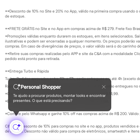
Sustentabilidade
Chinelos
Solicite seu ca
Mapa do site
Pantufas
**Desconto de 10% no Site e 20% no App, válido na primeira compra usando o 
Governança
Rasteirinhas
Investidores
de estoque.
Sandálias
Ouvidoria / Rel
Sala de imprensa
Tênis
Educação fina
**FRETE GRÁTIS no Site e no App em compras acima de R$ 279. Frete fixo Brasi
Diversão
Privacidade
Sustentabilida
*Promoções válidas enquanto durarem os estoques, em itens selecionados. Sa
Marcas
Configuração de cookies
ilustrativas e podem ser encerradas a qualquer momento. Os preços poderão var
Baby Club
Minha privacidade
compras. Em caso de divergências de preços, o valor válido será o do carrinho 
Fifteen
**Retire suas compras realizadas pelo APP e site da C&A com a modalidade Clique
Miss Fifteen
pedido está pronto para retirada.
Palomino
Moda íntima
**Entrega Turbo e Rápida
Calcinhas
Cuecas
Turbo: Pedidos aprovados entre 10h e 17h, serão entregues em até 4h (exceto d
Meias
Rápida: Pedidos com os pagamentos aprovados até as 10h, serão entregues no 
Personal Shopper
Pijamas
*O valor do frete para o turbo é R$ 24,99 e para a rápida é R$ 14,99.
Moda praia
Te ajudo a procurar produtos, montar looks e encontrar
Formas de pagamento
Biquínis e Maiôs
presentes. O que está precisando?
*Essa condição ainda não estará disponível em todas as lojas.
Blusas de proteção
Sungas
*Compre pelo Whatsapp e ganhe 10% off nas compras acima de R$ 200. Válido p
Personagens
Bluey
C&A Pay: desconto de 10% para compras no site e no app, produtos vendidos e e
Disney
de R$ 400. Desconto não válido para compra de eletrônicos, smartwatch e iten
Hello Kitty
Homem Aranha