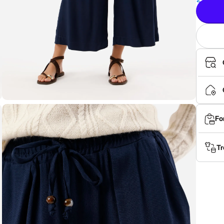
Fo
Tr