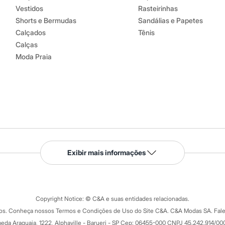
Vestidos
Rasteirinhas
Shorts e Bermudas
Sandálias e Papetes
Calçados
Tênis
Calças
Moda Praia
Serviços
Exibir mais informações
Tipos de serviços
o C&A
Clique e retire
Trocas e devoluções
ograma
Copyright Notice: © C&A e suas entidades relacionadas.
Formas de pagamento
dos. Conheça nossos Termos e Condições de Uso do Site C&A. C&A Modas SA. Fale
Todas as vantagens
ay
eda Araguaia, 1222, Alphaville - Barueri - SP Cep: 06455-000 CNPJ 45.242.914/00