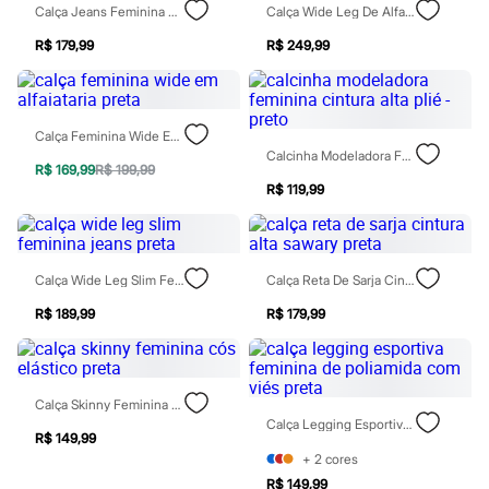
Calça Jeans Feminina Super Skinny Energy Cintura Alta Preta
Calça Wide Leg De Alfaiataria Feminina Com Pregas Mindset Preta
Patrulha Canina
Sonic
R$ 179,99
R$ 249,99
Stitch
Beleza
Kits
Perfumes árabes
Novidades
Calça Feminina Wide Em Alfaiataria Preta
Cabelos
Calcinha Modeladora Feminina Cintura Alta Plié - Preto
R$ 169,99
R$ 199,99
Condicionador
R$ 119,99
Escovas e Pentes
Finalizadores
Shampoo
Tratamento
Cuidados com o corpo
Calça Wide Leg Slim Feminina Jeans Preta
Calça Reta De Sarja Cintura Alta Sawary Preta
Hidratante
Protetor solar
R$ 189,99
R$ 179,99
Tratamento
Cuidados com o rosto
Esfoliante
Hidratante
Calça Skinny Feminina Cós Elástico Preta
Protetor solar
Calça Legging Esportiva Feminina De Poliamida Com Viés Preta
Tônicos
R$ 149,99
Maquiagens
+
2
cores
Base
R$ 149,99
Batom