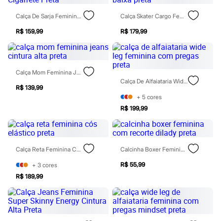
Rasteirinhas
Sandálias
Calça De Sarja Feminina Cintura Alta Sawary Cigarrete Preta
Calça Skater Cargo Feminina De Sarja Cintura Baixa Preta
Tênis
R$ 159,99
R$ 179,99
Diversão
Marcas
Baby Club
Fifteen
Miss Fifteen
Calça Mom Feminina Jeans Cintura Alta Preta
Palomino
Calça De Alfaiataria Wide Leg Feminina Com Pregas Preta
Moda íntima
R$ 139,99
Calcinhas
+
5
cores
Cuecas
R$ 199,99
Meias
Pijamas
Moda praia
Biquínis e Maiôs
Blusas de proteção
Calça Reta Feminina Cós Elástico Preta
Calcinha Boxer Feminina Com Recorte Dilady Preta
Sungas
R$ 55,99
Personagens
+
3
cores
Bluey
R$ 189,99
Disney
Hello Kitty
Homem Aranha
Minecraft
Naruto