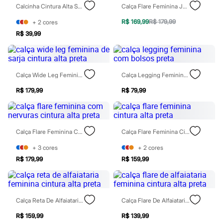
Sawary
Calcinha Cintura Alta Sem Costura Preta
Calça Flare Feminina Jeans Cintura Alta Preta
Yessica
Moda esportiva
R$ 169,99
R$ 179,99
+
2
cores
Acessórios
R$ 39,99
Blusas
Calçados
Leggings
Shorts e Bermudas
Tops
Calça Wide Leg Feminina De Sarja Cintura Alta Preta
Calça Legging Feminina Com Bolsos Preta
Moda íntima
R$ 179,99
R$ 79,99
Calcinhas
Cintas e Modeladores
Meias
Pijamas
Sutiãs e Tops
Calça Flare Feminina Com Nervuras Cintura Alta Preta
Calça Flare Feminina Cintura Alta Preta
Moda praia
Biquínis
+
3
cores
+
2
cores
Maiôs
R$ 179,99
R$ 159,99
Saídas de praia
Personagens
Plus size
Blusas e Camisetas
Calças
Calça Reta De Alfaiataria Feminina Cintura Alta Preta
Calça Flare De Alfaiataria Feminina Cintura Alta Preta
Casacos e Jaquetas
R$ 159,99
R$ 139,99
Jeans