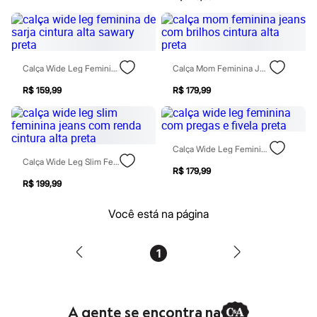
Blush
Corretivo
Gloss
Pó facial
Sombras
Calça Wide Leg Feminina De Sarja Cintura Alta Sawary Preta
Calça Mom Feminina Jeans Com Brilhos Cintura Alta Preta
Al Wataniah
Banderas
R$ 159,99
R$ 179,99
Beleza C&A
Boca Rosa
Bruna Tavares
Carolina Herrera
Calça Wide Leg Feminina Com Pregas E Fivela Preta
Ciclo
Calça Wide Leg Slim Feminina Jeans Com Renda Cintura Alta Preta
Fran by Franciny Ehlke
R$ 179,99
Jean Paul Gaultier
R$ 199,99
Lancôme
Mari Maria
Você está na página
Mascavo
Niina Secrets
Océane
1
Payot
Rabanne
Real Techniques
Vizzela
Vult
A gente se encontra na