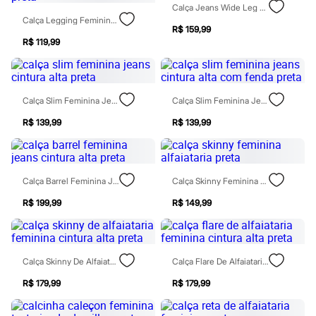
Chinelos
Calça Jeans Wide Leg Cintura Super Alta Preta
Sapatos
Calça Legging Feminina Com Viscose Texturizada Preta
R$ 159,99
Sandálias e Papetes
R$ 119,99
Tênis
Moda esportiva
Acessórios
Bermudas
Camisetas
Calça Slim Feminina Jeans Cintura Alta Preta
Calça Slim Feminina Jeans Cintura Alta Com Fenda Preta
Calças
Calçados
R$ 139,99
R$ 139,99
Regatas
Moda íntima
Cuecas
Meias
Calça Barrel Feminina Jeans Cintura Alta Preta
Calça Skinny Feminina Alfaiataria Preta
Pijamas
Moda praia
R$ 199,99
R$ 149,99
Personagens
Plus size
Blusas e Camisetas
Calças
Camisas
Calça Skinny De Alfaiataria Feminina Cintura Alta Preta
Calça Flare De Alfaiataria Feminina Cintura Alta Preta
Casacos e Jaquetas
R$ 179,99
R$ 179,99
Jeans
Moda esportiva
Shorts e Bermudas