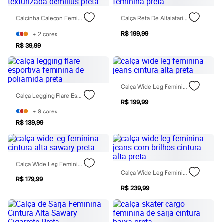
Todos os produtos
Infantil
Calcinha Caleçon Feminina Texturizada Demillus Preta
Calça Reta De Alfaiataria Feminina Preta
Em alta
Arrumadinho para os meninos
R$ 199,99
+
2
cores
Romântico para as meninas
R$ 39,99
Inverno
Novidades
Roupas menina
0 a 24 meses
1 a 5 anos
Calça Wide Leg Feminina Jeans Cintura Alta Preta
4 a 12 anos
Calça Legging Flare Esportiva Feminina De Poliamida Preta
R$ 199,99
10 a 16 anos
Roupas menino
+
9
cores
0 a 24 meses
R$ 139,99
1 a 5 anos
4 a 12 anos
10 a 16 anos
Acessórios
Calça Wide Leg Feminina Cintura Alta Sawary Preta
Recém-nascido
Calça Wide Leg Feminina Jeans Com Brilhos Cintura Alta Preta
Bolsas e Mochilas
R$ 179,99
Chapéus
R$ 239,99
Calçados
Botas
Chinelos
Pantufas