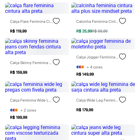
Moda esportiva
Shorts e Saias
Vestidos
Masculino
Calça Flare Feminina Cintura Alta Preta
Calcinha Feminina Cintura Alta Plus Size Mindset Preta
Em alta
Dia dos Pais
R$ 119,99
R$ 25,99
R$ 59,99
Inverno
Novidades
Roupas
Bermudas
Calça Jogger Feminina De Moletinho Preta
Camisas
Calça Skinny Feminina Jeans Com Fendas Cintura Alta Preta
Calças
+
4
cores
Camisetas e Regatas
R$ 159,99
R$ 149,99
Casacos e Jaquetas
Jeans
Polos
Acessórios
Bolsas e Mochilas
Calça Feminina Wide Leg Pregas Com Fivela Preta
Calça Wide Leg Feminina De Sarja Cintura Alta Preta
Chapéus e Bonés
Cintos
R$ 179,99
+
2
cores
Carteiras
R$ 169,99
Óculos
Relógios
Calçados
Botas