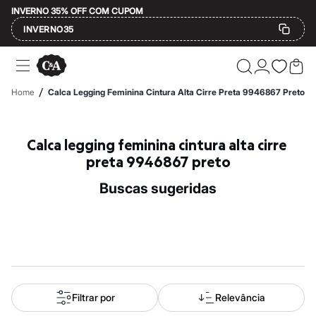
INVERNO 35% OFF COM CUPOM
INVERNO35
Ofertas
Compre por Departamento
Feminino
/
Home
Calca Legging Feminina Cintura Alta Cirre Preta 9946867 Preto
Masculino
Infantil
Calçados
Mindse7
Calca legging feminina cintura alta cirre 
Plus Size
preta 9946867 preto
Até 20% off
Até 40% off
buscas sugeridas
Até 60% off
A partir de 60% off
Feminino
Em alta
Inverno
Alfaiataria
Novidades
Roupas
Blusas e Camisetas
Filtrar por
Relevância
Básicos