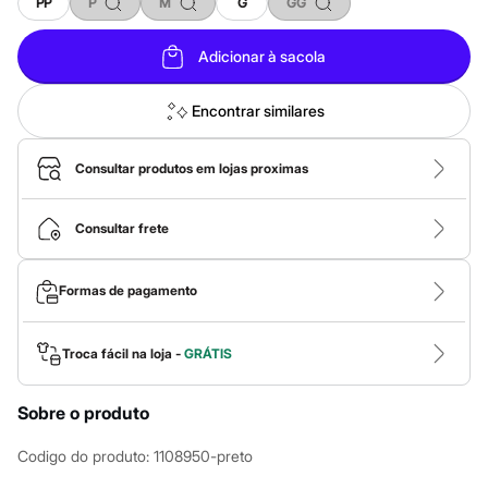
Calças
PP
P
M
G
GG
Casacos e Jaquetas
Jeans
Adicionar à sacola
Macacões
Saias
Shorts e Bermudas
Encontrar similares
Vestidos
Acessórios
Bolsas
Consultar produtos em lojas proximas
Bonés e Chapéus
Bijoux
Cintos
Consultar frete
Óculos
Relógios
Calçados
Formas de pagamento
Botas
Chinelos
Rasteirinhas
Sandálias
Troca fácil na loja -
GRÁTIS
Sapatilhas
Tênis
Sobre o produto
Marcas
City
Clock House
Codigo do produto
:
1108950-preto
Mindset