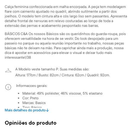
Sawary
Yessica
Calça feminina confeccionada em malha encorpada. A peça tem modelagem
Moda esportiva
flare com caimento ajustado no quadril, abrindo sutilmente a partir dos
joelhos. O modelo tem cintura alta e cós largo liso sem passantes. Apresenta
Acessórios
detalhe frontal de nervuras em relevo costuradas ao longo de toda a
Blusas
extensão das pernas e acabamento pespontado nas barras.
Calçados
Leggings
BÁSICOS C&A Os nossos Básicos são os queridinhos do guarda-roupa, pois
Shorts e Bermudas
oferecem versatilidade na hora de se vestir. Do look despojado para um
Tops
passeio no parque ou aquela reunião importante no trabalho, nossas peças
básicas não te deixam na mão. Para caprichar ainda mais a produção, nossa
Moda íntima
dica é apostar em acessórios para elevar o visual e deixar tudo mais
Calcinhas
interessante!/38
Cintas e Modeladores
Meias
A Modelo veste tamanho P.
Suas medidas são:
Pijamas
Sutiãs e Tops
Altura: 177cm / Busto: 82cm / Cintura: 62cm / Quadril: 92cm.
Moda praia
Biquínis
Informacoes gerais:
Maiôs
Material
:
49% poliéster, 46% viscose, 5% elastano
Saídas de praia
Cor
:
Preto
Personagens
Marcas
:
Basics
Plus size
Tipo
:
Básico
↓
Mais detalhes do produto
Blusas e Camisetas
Gênero
:
Feminino
Calças
Opiniões do produto
Casacos e Jaquetas
Cuidados com a peca:
Jeans
Lavagem manual.