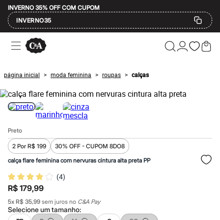
INVERNO 35% OFF COM CUPOM
INVERNO35
Ofertas
Compre por Departamento
Feminino
Masculino
página inicial
moda feminina
roupas
calças
>
>
>
Infantil
Calçados
Mindse7
Plus Size
Até 20% off
Até 40% off
Preto
Até 60% off
A partir de 60% off
2 Por R$ 199
30% OFF - CUPOM 8DO8
Feminino
Em alta
calça flare feminina com nervuras cintura alta preta PP
Inverno
(
4
)
Alfaiataria
Novidades
R$ 179,99
Roupas
5
x
R$ 35,99
sem juros no
C&A Pay
Blusas e Camisetas
Selecione um
tamanho
:
Básicos