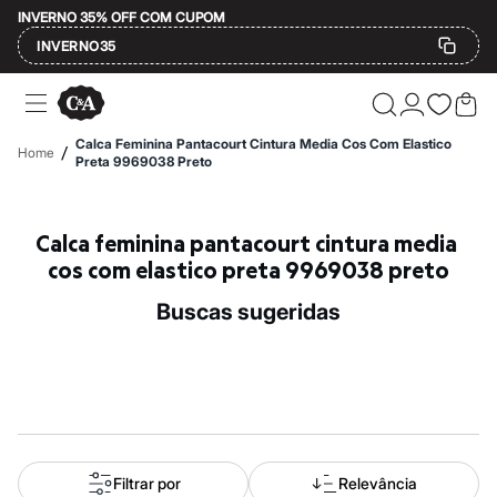
INVERNO 35% OFF COM CUPOM
INVERNO35
Ofertas
Compre por Departamento
Feminino
Calca Feminina Pantacourt Cintura Media Cos Com Elastico
/
Home
Masculino
Preta 9969038 Preto
Infantil
Calçados
Mindse7
Calca feminina pantacourt cintura media 
Plus Size
Até 20% off
cos com elastico preta 9969038 preto
Até 40% off
Até 60% off
buscas sugeridas
A partir de 60% off
Feminino
Em alta
Inverno
Alfaiataria
Novidades
Roupas
Blusas e Camisetas
Básicos
Filtrar por
Relevância