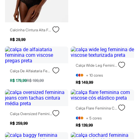
Patrulha Canina
Sonic
Stitch
Beleza
Kits
Calcinha Cintura Alta Feminina De Renda Preta
Perfumes árabes
Novidades
R$ 29,99
Cabelos
Condicionador
Escovas e Pentes
Finalizadores
Shampoo
Calça Wide Leg Feminina De Viscose Texturizada Preta
Tratamento
Calça De Alfaiataria Feminina Com Viscose Pregas Preta
+
10
cores
Cuidados com o corpo
R$ 179,99
R$ 199,99
Hidratante
R$ 149,99
Protetor solar
Tratamento
Cuidados com o rosto
Esfoliante
Calça Flare Feminina Com Viscose Cós Elástico Preta
Hidratante
Calça Oversized Feminina Jeans Com Tachas Cintura Média Preta
Protetor solar
+
5
cores
Tônicos
R$ 259,99
R$ 139,99
Maquiagens
Base
Batom