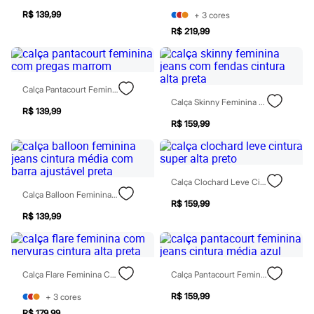
Chinelos
R$ 139,99
+
3
cores
Sapatos
Sandálias e Papetes
R$ 219,99
Tênis
Moda esportiva
Acessórios
Bermudas
Calça Pantacourt Feminina Com Pregas Marrom
Camisetas
Calça Skinny Feminina Jeans Com Fendas Cintura Alta Preta
Calças
R$ 139,99
Calçados
R$ 159,99
Regatas
Moda íntima
Cuecas
Meias
Pijamas
Calça Clochard Leve Cintura Super Alta Preto
Moda praia
Calça Balloon Feminina Jeans Cintura Média Com Barra Ajustável Preta
R$ 159,99
Personagens
R$ 139,99
Plus size
Blusas e Camisetas
Calças
Camisas
Casacos e Jaquetas
Calça Flare Feminina Com Nervuras Cintura Alta Preta
Calça Pantacourt Feminina Jeans Cintura Média Azul
Jeans
Moda esportiva
R$ 159,99
+
3
cores
Shorts e Bermudas
R$ 179,99