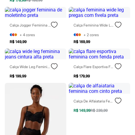
R$ 179,99
R$ 189,99
Rasteirinhas
Sandálias
Tênis
Diversão
Marcas
Calça Jogger Feminina De Moletinho Preta
Calça Feminina Wide Leg Pregas Com Fivela Preta
Baby Club
+
4
cores
+
2
cores
Fifteen
Miss Fifteen
R$ 149,99
R$ 169,99
Palomino
Moda íntima
Calcinhas
Cuecas
Calça Wide Leg Feminina Jeans Cintura Alta Preta
Calça Flare Esportiva Feminina Com Fenda Preta
Meias
Pijamas
R$ 199,99
R$ 179,99
Moda praia
Biquínis e Maiôs
Blusas de proteção
Sungas
Personagens
Calça De Alfaiataria Feminina Com Cinto Preta
Bluey
R$ 149,99
R$ 239,99
Disney
Hello Kitty
Homem Aranha
Minecraft
Naruto