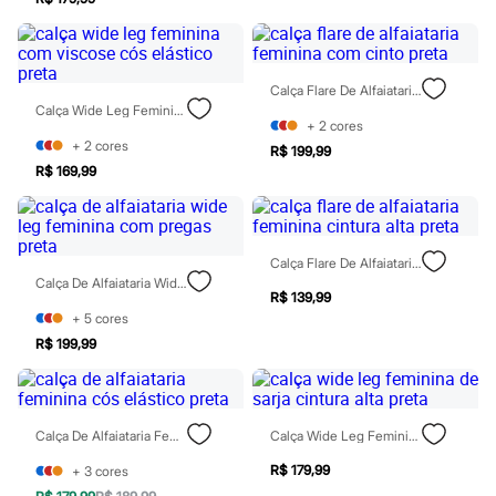
Todos os produtos
Infantil
Em alta
Arrumadinho para os meninos
Romântico para as meninas
Calça Flare De Alfaiataria Feminina Com Cinto Preta
Inverno
Calça Wide Leg Feminina Com Viscose Cós Elástico Preta
+
2
cores
Novidades
+
2
cores
Roupas menina
R$ 199,99
0 a 24 meses
R$ 169,99
1 a 5 anos
4 a 12 anos
10 a 16 anos
Roupas menino
Calça Flare De Alfaiataria Feminina Cintura Alta Preta
0 a 24 meses
Calça De Alfaiataria Wide Leg Feminina Com Pregas Preta
1 a 5 anos
R$ 139,99
4 a 12 anos
+
5
cores
10 a 16 anos
R$ 199,99
Acessórios
Recém-nascido
Bolsas e Mochilas
Chapéus
Calçados
Calça De Alfaiataria Feminina Cós Elástico Preta
Calça Wide Leg Feminina De Sarja Cintura Alta Preta
Botas
Chinelos
R$ 179,99
+
3
cores
Pantufas