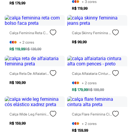
Sawary
+
3
cores
R$ 179,99
Yessica
R$ 119,99
Moda esportiva
Acessórios
Blusas
Calçados
Leggings
Calça Feminina Reta Com Bolso Faca Preta
Calça Skinny Feminina Jeans Preta
Shorts e Bermudas
R$ 99,99
+
2
cores
Tops
Moda íntima
R$ 119,99
R$ 139,99
Calcinhas
Cintas e Modeladores
Meias
Pijamas
Calça Reta De Alfaiataria Feminina Preta
Calça Alfaiataria Cintura Alta Com Pences - Preto
Sutiãs e Tops
Moda praia
R$ 199,99
+
2
cores
Biquínis
R$ 179,99
R$ 199,99
Maiôs
Saídas de praia
Personagens
Plus size
Blusas e Camisetas
Calça Wide Leg Feminina Cós Elástico Xadrez Preta
Calça Flare Feminina Cintura Alta Preta
Calças
Casacos e Jaquetas
R$ 159,99
+
2
cores
Jeans
R$ 159,99