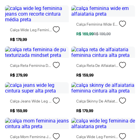
Moda esportiva
Shorts e Saias
Vestidos
Masculino
Em alta
Calça Feminina Wide Em Alfaiataria Preta
Dia dos Pais
Calça Wide Leg Feminina Jeans Com Recorte Cintura Média Preta
R$ 169,99
R$ 199,99
Inverno
R$ 179,99
Novidades
Roupas
Bermudas
Camisas
Calças
Calça Reta Feminina De Pu Texturizada Mindset Preta
Calça Reta De Alfaiataria Feminina Cintura Alta Preta
Camisetas e Regatas
Casacos e Jaquetas
R$ 279,99
R$ 159,99
Jeans
Polos
Acessórios
Bolsas e Mochilas
Calça Jeans Wide Leg Cintura Super Alta Preta
Calça Skinny De Alfaiataria Feminina Cintura Alta Preta
Chapéus e Bonés
Cintos
R$ 159,99
R$ 179,99
Carteiras
Óculos
Relógios
Calçados
Botas
Calça Mom Feminina Jeans Cintura Alta Preta
Calça Wide Leg Feminina De Alfaiataria Preta