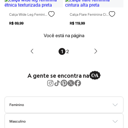
Perfumes
Perfumes femininos
Perfumes infantis
Calça Wide Leg Feminina Étnica Texturizada Preta
Calça Flare Feminina Cintura Alta Preta
Perfumes masculinos
Todos os produtos
R$ 69,99
R$ 119,99
Mindse7
Novidades
Você está na página
Blusas
Calças
Casacos e Jaquetas
1
2
Jeans
Saias
Shorts e Bermudas
T-shirt
Vestidos
A gente se encontra na
Acessórios
Alfaiataria
Calçados
Guarda-roupa
Moda esportiva
Plus size
Feminino
Special Basics
Calçados
Blusas
Calças
Vestidos
Saias
Casacos
Moda Praia
Moda Íntima
Novidades
Masculino
Feminino