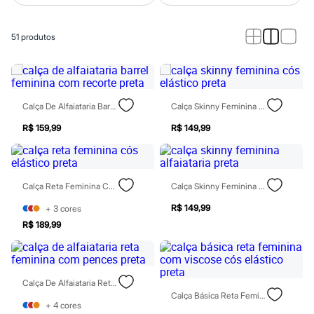
Calças
Casacos e Jaquetas
Jeans
51
produtos
Macacões
Saias
Shorts e Bermudas
Vestidos
Acessórios
Bolsas
Calça De Alfaiataria Barrel Feminina Com Recorte Preta
Calça Skinny Feminina Cós Elástico Preta
Bonés e Chapéus
Bijoux
R$ 159,99
R$ 149,99
Cintos
Óculos
Relógios
Calçados
Calça Reta Feminina Cós Elástico Preta
Calça Skinny Feminina Alfaiataria Preta
Botas
Chinelos
R$ 149,99
+
3
cores
Rasteirinhas
R$ 189,99
Sandálias
Sapatilhas
Tênis
Marcas
City
Calça De Alfaiataria Reta Feminina Com Pences Preta
Clock House
Calça Básica Reta Feminina Com Viscose Cós Elástico Preta
Mindset
+
4
cores