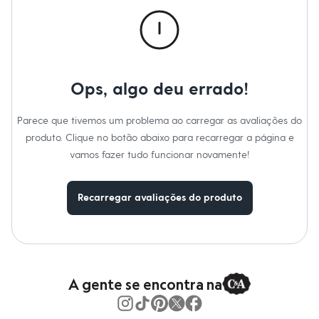
Moda esportiva
Informacoes gerais:
Shorts e Saias
Vestidos
Material
:
63% poliéster, 33% viscose, 4% elastano
Masculino
Cor
:
Preto
Em alta
Marcas
:
C&A
Dia dos Pais
Tipo
:
Alfaiataria
Gênero
:
Feminino
Inverno
Ops, algo deu errado!
Novidades
Roupas
Bermudas
Parece que tivemos um problema ao carregar as avaliações do
Camisas
produto. Clique no botão abaixo para recarregar a página e
Calças
vamos fazer tudo funcionar novamente!
Camisetas e Regatas
Casacos e Jaquetas
Jeans
Polos
Recarregar avaliações do produto
Acessórios
Bolsas e Mochilas
Chapéus e Bonés
Cintos
Carteiras
Óculos
A gente se encontra na
Relógios
Calçados
Botas