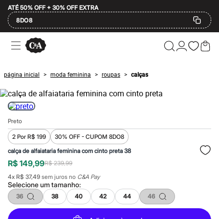
ATÉ 50% OFF + 30% OFF EXTRA
8DO8
Ofertas
Compre por Departamento
Feminino
Masculino
página inicial
moda feminina
roupas
calças
>
>
>
Infantil
Calçados
Mindse7
Plus Size
Até 20% off
Preto
Até 40% off
Até 60% off
2 Por R$ 199
30% OFF - CUPOM 8DO8
A partir de 60% off
Feminino
calça de alfaiataria feminina com cinto preta 38
Em alta
R$ 149,99
R$ 239,99
Inverno
Alfaiataria
4
x
R$ 37,49
sem juros no
C&A Pay
Novidades
Selecione um
tamanho
:
Roupas
36
38
40
42
44
46
Blusas e Camisetas
Básicos