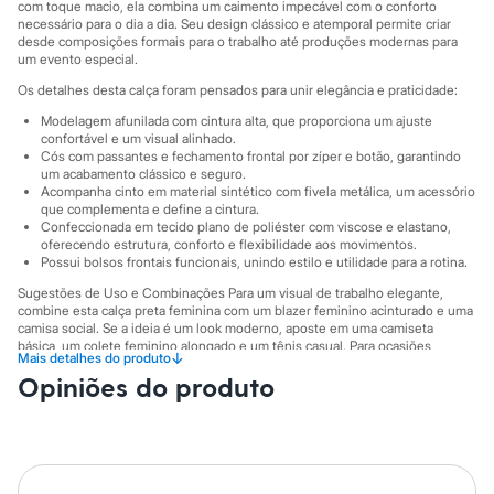
Sawary
com toque macio, ela combina um caimento impecável com o conforto
Yessica
necessário para o dia a dia. Seu design clássico e atemporal permite criar
desde composições formais para o trabalho até produções modernas para
Moda esportiva
um evento especial.
Acessórios
Blusas
Os detalhes desta calça foram pensados para unir elegância e praticidade:
Calçados
Modelagem afunilada com cintura alta, que proporciona um ajuste
Leggings
confortável e um visual alinhado.
Shorts e Bermudas
Cós com passantes e fechamento frontal por zíper e botão, garantindo
Tops
um acabamento clássico e seguro.
Moda íntima
Acompanha cinto em material sintético com fivela metálica, um acessório
Calcinhas
que complementa e define a cintura.
Cintas e Modeladores
Confeccionada em tecido plano de poliéster com viscose e elastano,
Meias
oferecendo estrutura, conforto e flexibilidade aos movimentos.
Pijamas
Possui bolsos frontais funcionais, unindo estilo e utilidade para a rotina.
Sutiãs e Tops
Sugestões de Uso e Combinações Para um visual de trabalho elegante,
Moda praia
combine esta calça preta feminina com um blazer feminino acinturado e uma
Biquínis
camisa social. Se a ideia é um look moderno, aposte em uma camiseta
Maiôs
básica, um colete feminino alongado e um tênis casual. Para ocasiões
↓
Mais detalhes do produto
Saídas de praia
noturnas, use-a com um top de brilho e sandálias de salto, criando uma
Personagens
Opiniões do produto
produção sofisticada e cheia de personalidade.
Plus size
A gente se encontra na C&A! ❤
Blusas e Camisetas
Calças
A Modelo veste tamanho P.
Suas medidas são:
Casacos e Jaquetas
Altura: 172cm / Busto: 81cm / Cintura: 63cm / Quadril: 88cm.
Jeans