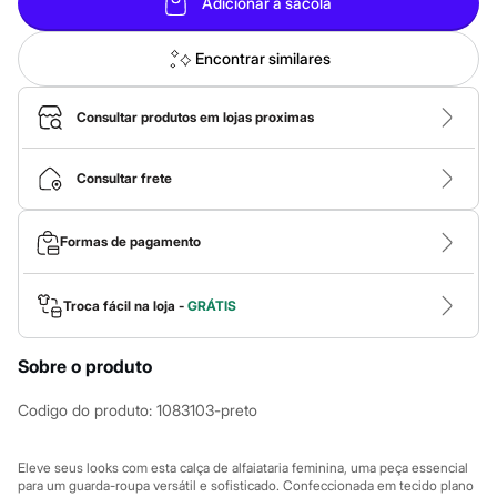
Calças
Adicionar à sacola
Casacos e Jaquetas
Jeans
Encontrar similares
Macacões
Saias
Shorts e Bermudas
Consultar produtos em lojas proximas
Vestidos
Acessórios
Bolsas
Consultar frete
Bonés e Chapéus
Bijoux
Cintos
Óculos
Formas de pagamento
Relógios
Calçados
Botas
Troca fácil na loja -
GRÁTIS
Chinelos
Rasteirinhas
Sandálias
Sobre o produto
Sapatilhas
Tênis
Codigo do produto
:
1083103-preto
Marcas
City
Clock House
Eleve seus looks com esta calça de alfaiataria feminina, uma peça essencial
Mindset
para um guarda-roupa versátil e sofisticado. Confeccionada em tecido plano