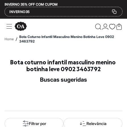
INVERNO 35% OFF COM CUPOM
INVERNO35
Ofertas
Compre por Departamento
Feminino
Bota Coturno Infantil Masculino Menino Botinha Leve 0902
/
Home
Masculino
3463792
Infantil
Calçados
Mindse7
Bota coturno infantil masculino menino 
Plus Size
Até 20% off
botinha leve 0902 3463792
Até 40% off
Até 60% off
buscas sugeridas
A partir de 60% off
Feminino
Em alta
Inverno
Alfaiataria
Novidades
Roupas
Blusas e Camisetas
Básicos
Filtrar por
Relevância