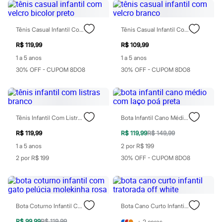
Sawary
Yessica
Moda esportiva
Acessórios
Tênis Casual Infantil Com Velcro Bicolor Preto
Tênis Casual Infantil Com Velcro Branco
Blusas
R$ 119,99
R$ 109,99
Calçados
Leggings
1 a 5 anos
1 a 5 anos
Shorts e Bermudas
30% OFF - CUPOM 8DO8
30% OFF - CUPOM 8DO8
Tops
Moda íntima
Calcinhas
Cintas e Modeladores
Meias
Pijamas
Tênis Infantil Com Listras Branco
Bota Infantil Cano Médio Com Laço Poá Preta
Sutiãs e Tops
R$ 119,99
R$ 119,99
R$ 149,99
Moda praia
Biquínis
1 a 5 anos
2 por R$ 199
Maiôs
2 por R$ 199
30% OFF - CUPOM 8DO8
Saídas de praia
Personagens
Plus size
Blusas e Camisetas
Calças
Bota Coturno Infantil Com Gato Pelúcia Molekinha Rosa
Bota Cano Curto Infantil Tratorada Off White
Casacos e Jaquetas
Jeans
R$ 99,99
R$ 119,99
+
2
cores