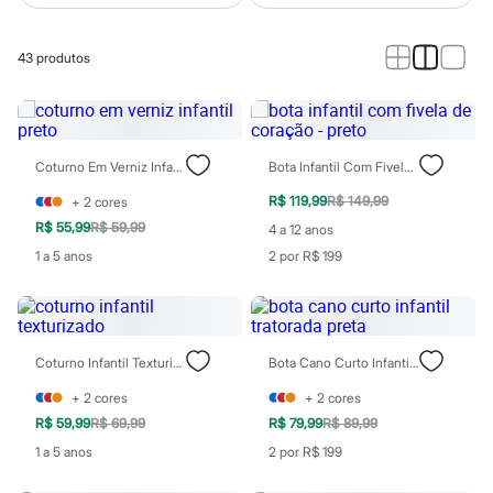
Calças
Casacos e Jaquetas
Jeans
43
produtos
Macacões
Saias
Shorts e Bermudas
Vestidos
Acessórios
Bolsas
Coturno Em Verniz Infantil Preto
Bota Infantil Com Fivela De Coração - Preto
Bonés e Chapéus
Bijoux
R$ 119,99
R$ 149,99
+
2
cores
Cintos
R$ 55,99
R$ 59,99
4 a 12 anos
Óculos
1 a 5 anos
2 por R$ 199
Relógios
Calçados
Botas
Chinelos
Rasteirinhas
Sandálias
Coturno Infantil Texturizado
Bota Cano Curto Infantil Tratorada Preta
Sapatilhas
Tênis
+
2
cores
+
2
cores
Marcas
R$ 59,99
R$ 69,99
R$ 79,99
R$ 89,99
City
1 a 5 anos
2 por R$ 199
Clock House
Mindset