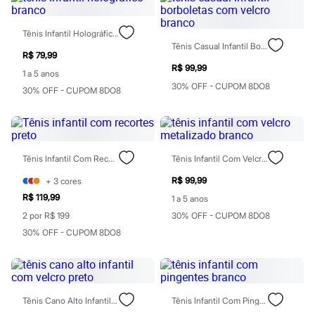
Chinelos
Sapatos
Sandálias e Papetes
Tênis Infantil Holográfico Branco
Tênis
Tênis Casual Infantil Borboletas Com Velcro Branco
Moda esportiva
R$ 79,99
Acessórios
R$ 99,99
1 a 5 anos
Bermudas
30% OFF - CUPOM 8DO8
30% OFF - CUPOM 8DO8
Camisetas
Calças
Calçados
Regatas
Moda íntima
Cuecas
Tênis Infantil Com Recortes Preto
Tênis Infantil Com Velcro Metalizado Branco
Meias
R$ 99,99
+
3
cores
Pijamas
Moda praia
R$ 119,99
1 a 5 anos
Personagens
2 por R$ 199
30% OFF - CUPOM 8DO8
Plus size
Blusas e Camisetas
30% OFF - CUPOM 8DO8
Calças
Camisas
Casacos e Jaquetas
Jeans
Moda esportiva
Tênis Cano Alto Infantil Com Velcro Preto
Tênis Infantil Com Pingentes Branco
Shorts e Bermudas