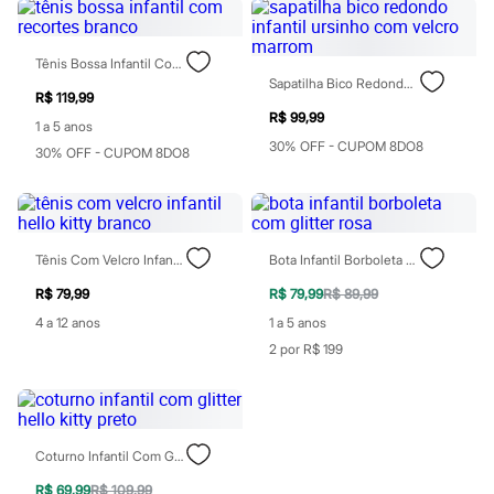
Perfumes
Perfumes femininos
Perfumes infantis
Perfumes masculinos
Tênis Bossa Infantil Com Recortes Branco
Todos os produtos
Sapatilha Bico Redondo Infantil Ursinho Com Velcro Marrom
Mindse7
R$ 119,99
Novidades
R$ 99,99
1 a 5 anos
Blusas
30% OFF - CUPOM 8DO8
30% OFF - CUPOM 8DO8
Calças
Casacos e Jaquetas
Jeans
Saias
Shorts e Bermudas
T-shirt
Tênis Com Velcro Infantil Hello Kitty Branco
Bota Infantil Borboleta Com Glitter Rosa
Vestidos
R$ 79,99
R$ 79,99
R$ 89,99
Acessórios
Alfaiataria
4 a 12 anos
1 a 5 anos
Calçados
2 por R$ 199
Guarda-roupa
Moda esportiva
Plus size
Special Basics
Calçados
Novidades
Coturno Infantil Com Glitter Hello Kitty Preto
Feminino
R$ 69,99
R$ 109,99