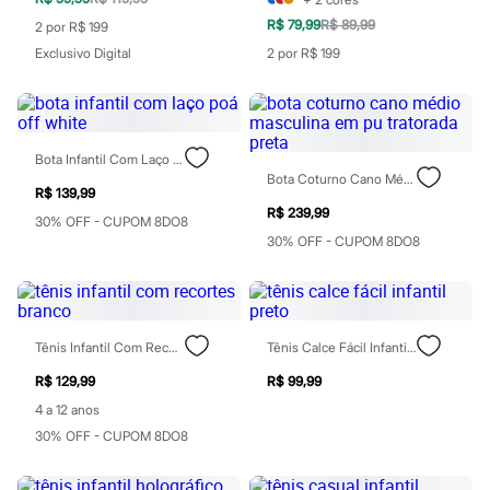
Moda esportiva
Shorts e Saias
R$ 79,99
R$ 89,99
2 por R$ 199
Vestidos
Exclusivo Digital
2 por R$ 199
Masculino
Em alta
Dia dos Pais
Inverno
Novidades
Bota Infantil Com Laço Poá Off White
Roupas
Bota Coturno Cano Médio Masculina Em Pu Tratorada Preta
Bermudas
R$ 139,99
Camisas
R$ 239,99
Calças
30% OFF - CUPOM 8DO8
Camisetas e Regatas
30% OFF - CUPOM 8DO8
Casacos e Jaquetas
Jeans
Polos
Acessórios
Bolsas e Mochilas
Tênis Infantil Com Recortes Branco
Tênis Calce Fácil Infantil Preto
Chapéus e Bonés
Cintos
R$ 129,99
R$ 99,99
Carteiras
4 a 12 anos
Óculos
30% OFF - CUPOM 8DO8
Relógios
Calçados
Botas