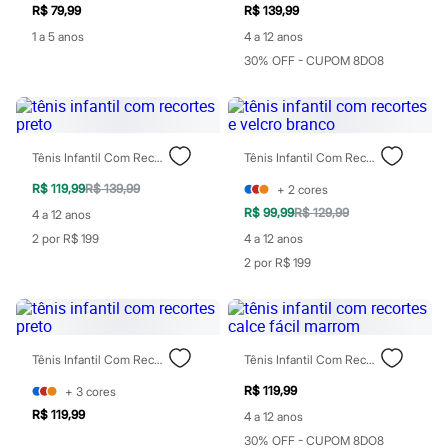
Todos os produtos
R$ 79,99
R$ 139,99
Infantil
1 a 5 anos
4 a 12 anos
Em alta
30% OFF - CUPOM 8DO8
Arrumadinho para os meninos
Romântico para as meninas
Inverno
Novidades
Roupas menina
0 a 24 meses
Tênis Infantil Com Recortes Preto
Tênis Infantil Com Recortes E Velcro Branco
1 a 5 anos
4 a 12 anos
R$ 119,99
R$ 139,99
+
2
cores
10 a 16 anos
R$ 99,99
R$ 129,99
4 a 12 anos
Roupas menino
2 por R$ 199
4 a 12 anos
0 a 24 meses
1 a 5 anos
2 por R$ 199
4 a 12 anos
10 a 16 anos
Acessórios
Recém-nascido
Bolsas e Mochilas
Tênis Infantil Com Recortes Preto
Tênis Infantil Com Recortes Calce Fácil Marrom
Chapéus
Calçados
R$ 119,99
+
3
cores
Botas
R$ 119,99
4 a 12 anos
Chinelos
Pantufas
30% OFF - CUPOM 8DO8