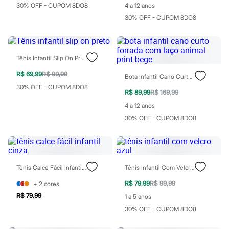
30% OFF - CUPOM 8DO8
4 a 12 anos
Blush
Corretivo
30% OFF - CUPOM 8DO8
Gloss
Pó facial
Sombras
Al Wataniah
Tênis Infantil Slip On Preto
Banderas
Beleza C&A
R$ 69,99
R$ 99,99
Bota Infantil Cano Curto Forrada Com Laço Animal Print Bege
Boca Rosa
30% OFF - CUPOM 8DO8
Bruna Tavares
R$ 89,99
R$ 169,99
Carolina Herrera
4 a 12 anos
Ciclo
Fran by Franciny Ehlke
30% OFF - CUPOM 8DO8
Jean Paul Gaultier
Lancôme
Mari Maria
Mascavo
Niina Secrets
Tênis Calce Fácil Infantil Cinza
Tênis Infantil Com Velcro Azul
Océane
Payot
R$ 79,99
R$ 99,99
+
2
cores
Rabanne
R$ 79,99
1 a 5 anos
Real Techniques
30% OFF - CUPOM 8DO8
Vizzela
Vult