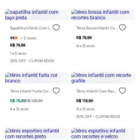
Rasteirinhas
Sandálias
Tênis
Diversão
Marcas
Sapatilha Infantil Com Laço Preta
Tênis Bossa Infantil Com Recortes Branco
Baby Club
Fifteen
R$ 79,99
+
2
cores
Miss Fifteen
R$ 79,99
4 a 12 anos
Palomino
1 a 5 anos
Moda íntima
Calcinhas
30% OFF - CUPOM 8DO8
Cuecas
Meias
Pijamas
Moda praia
Biquínis e Maiôs
Tênis Infantil Furta Cor Branco
Tênis Infantil Com Recorte Grafite
Blusas de proteção
Sungas
R$ 79,99
R$ 139,99
R$ 119,99
Personagens
4 a 12 anos
4 a 12 anos
Bluey
Disney
30% OFF - CUPOM 8DO8
Hello Kitty
Homem Aranha
Minecraft
Naruto