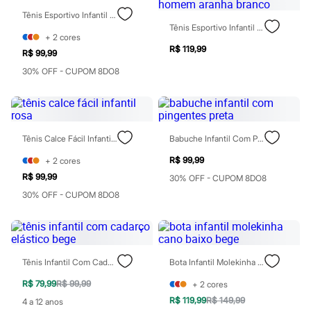
Patrulha Canina
Tênis Esportivo Infantil Com Recortes Preto
Sonic
Tênis Esportivo Infantil Com Recortes E Velcro Homem Aranha Branco
Stitch
+
2
cores
Beleza
R$ 119,99
R$ 99,99
Kits
Perfumes árabes
30% OFF - CUPOM 8DO8
Novidades
Cabelos
Condicionador
Escovas e Pentes
Finalizadores
Tênis Calce Fácil Infantil Rosa
Babuche Infantil Com Pingentes Preta
Shampoo
Tratamento
R$ 99,99
+
2
cores
Cuidados com o corpo
R$ 99,99
30% OFF - CUPOM 8DO8
Hidratante
30% OFF - CUPOM 8DO8
Protetor solar
Tratamento
Cuidados com o rosto
Esfoliante
Hidratante
Protetor solar
Tênis Infantil Com Cadarço Elástico Bege
Bota Infantil Molekinha Cano Baixo Bege
Tônicos
Maquiagens
R$ 79,99
R$ 99,99
+
2
cores
Base
R$ 119,99
R$ 149,99
4 a 12 anos
Batom