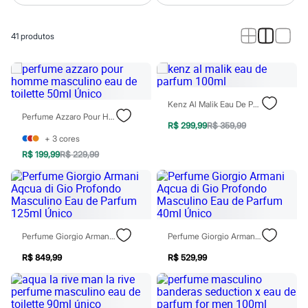
Calças
Casacos e Jaquetas
Jeans
41
produtos
Macacões
Saias
Shorts e Bermudas
Vestidos
Acessórios
Bolsas
Kenz Al Malik Eau De Parfum 100ml
Bonés e Chapéus
Perfume Azzaro Pour Homme Masculino Eau De Toilette 50ml Único
Bijoux
R$ 299,99
R$ 359,99
Cintos
+
3
cores
Óculos
R$ 199,99
R$ 229,99
Relógios
Calçados
Botas
Chinelos
Rasteirinhas
Sandálias
Sapatilhas
Perfume Giorgio Armani Aqcua Di Gio Profondo Masculino Eau De Parfum 125ml Único
Perfume Giorgio Armani Aqcua Di Gio Profondo Masculino Eau De Parfum 40ml Único
Tênis
R$ 849,99
R$ 529,99
Marcas
City
Clock House
Mindset