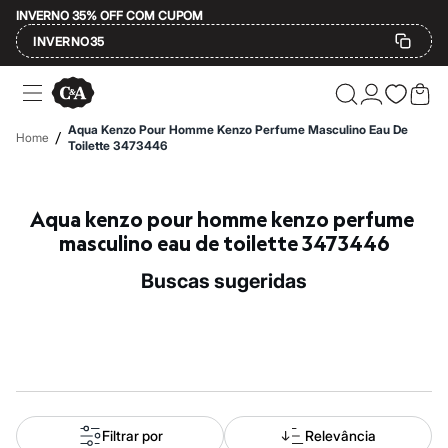
INVERNO 35% OFF COM CUPOM
INVERNO35
Ofertas
Compre por Departamento
Feminino
Aqua Kenzo Pour Homme Kenzo Perfume Masculino Eau De
/
Home
Masculino
Toilette 3473446
Infantil
Calçados
Mindse7
Aqua kenzo pour homme kenzo perfume 
Plus Size
Até 20% off
masculino eau de toilette 3473446
Até 40% off
Até 60% off
buscas sugeridas
A partir de 60% off
Feminino
Em alta
Inverno
Alfaiataria
Novidades
Roupas
Blusas e Camisetas
Básicos
Filtrar por
Relevância