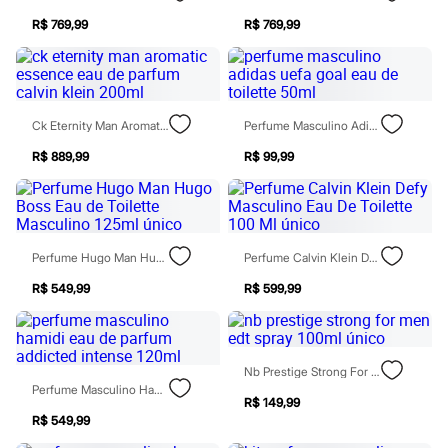
Rasteirinhas
R$ 769,99
R$ 769,99
Sandálias
Tênis
Diversão
Marcas
Baby Club
Fifteen
Ck Eternity Man Aromatic Essence Eau De Parfum Calvin Klein 200ml
Perfume Masculino Adidas Uefa Goal Eau De Toilette 50ml
Miss Fifteen
Palomino
R$ 889,99
R$ 99,99
Moda íntima
Calcinhas
Cuecas
Meias
Pijamas
Perfume Hugo Man Hugo Boss Eau De Toilette Masculino 125ml Único
Perfume Calvin Klein Defy Masculino Eau De Toilette 100 Ml Único
Moda praia
Biquínis e Maiôs
R$ 549,99
R$ 599,99
Blusas de proteção
Sungas
Personagens
Bluey
Disney
Nb Prestige Strong For Men Edt Spray 100ml Único
Hello Kitty
Perfume Masculino Hamidi Eau De Parfum Addicted Intense 120ml
R$ 149,99
Homem Aranha
R$ 549,99
Minecraft
Naruto