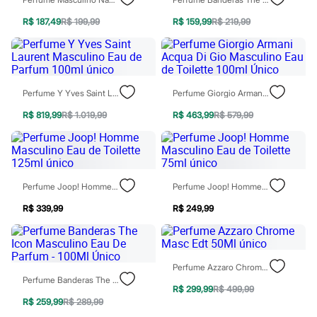
Moda esportiva
Shorts e Saias
R$ 187,49
R$ 199,99
R$ 159,99
R$ 219,99
Vestidos
Masculino
Em alta
Dia dos Pais
Inverno
Novidades
Perfume Y Yves Saint Laurent Masculino Eau De Parfum 100ml Único
Perfume Giorgio Armani Acqua Di Gio Masculino Eau De Toilette 100ml Único
Roupas
R$ 819,99
R$ 1.019,99
R$ 463,99
R$ 579,99
Bermudas
Camisas
Calças
Camisetas e Regatas
Casacos e Jaquetas
Jeans
Perfume Joop! Homme Masculino Eau De Toilette 125ml Único
Perfume Joop! Homme Masculino Eau De Toilette 75ml Único
Polos
Acessórios
R$ 339,99
R$ 249,99
Bolsas e Mochilas
Chapéus e Bonés
Cintos
Carteiras
Perfume Azzaro Chrome Masc Edt 50Ml Único
Óculos
Perfume Banderas The Icon Masculino Eau De Parfum - 100Ml Único
Relógios
R$ 299,99
R$ 499,99
Calçados
R$ 259,99
R$ 289,99
Botas