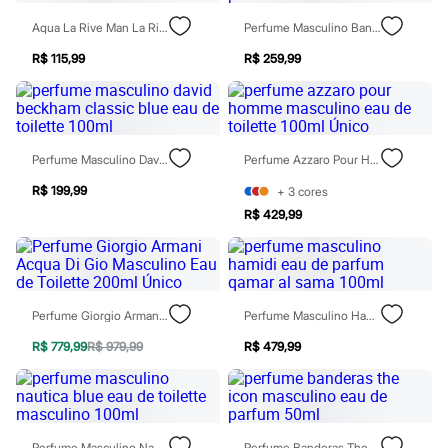
Sawary
Yessica
Aqua La Rive Man La Rive Perfume Masculino Eau De Toilette 90ml Único
Perfume Masculino Banderas Seduction X Eau De Parfum For Men 100ml
Moda esportiva
Acessórios
R$ 115,99
R$ 259,99
Blusas
Calçados
Leggings
Shorts e Bermudas
Tops
Perfume Masculino David Beckham Classic Blue Eau De Toilette 100ml
Perfume Azzaro Pour Homme Masculino Eau De Toilette 100ml Único
Moda íntima
Calcinhas
R$ 199,99
+
3
cores
Cintas e Modeladores
R$ 429,99
Meias
Pijamas
Sutiãs e Tops
Moda praia
Biquínis
Maiôs
Perfume Giorgio Armani Acqua Di Gio Masculino Eau De Toilette 200ml Único
Perfume Masculino Hamidi Eau De Parfum Qamar Al Sama 100ml
Saídas de praia
Personagens
R$ 779,99
R$ 979,99
R$ 479,99
Plus size
Blusas e Camisetas
Calças
Casacos e Jaquetas
Jeans
Perfume Masculino Nautica Blue Eau De Toilette Masculino 100ml
Perfume Banderas The Icon Masculino Eau De Parfum 50ml