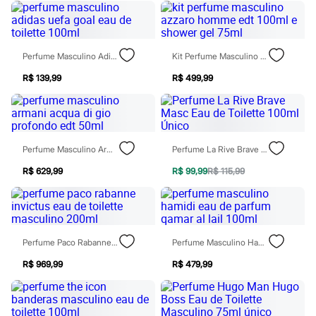
Chinelos
Sapatos
Sandálias e Papetes
Tênis
Moda esportiva
Perfume Masculino Adidas Uefa Goal Eau De Toilette 100ml
Kit Perfume Masculino Azzaro Homme Edt 100ml E Shower Gel 75ml
Acessórios
R$ 139,99
R$ 499,99
Bermudas
Camisetas
Calças
Calçados
Regatas
Moda íntima
Perfume Masculino Armani Acqua Di Gio Profondo Edt 50ml
Perfume La Rive Brave Masc Eau De Toilette 100ml Único
Cuecas
Meias
R$ 629,99
R$ 99,99
R$ 115,99
Pijamas
Moda praia
Personagens
Plus size
Blusas e Camisetas
Perfume Paco Rabanne Invictus Eau De Toilette Masculino 200ml
Perfume Masculino Hamidi Eau De Parfum Qamar Al Lail 100ml
Calças
Camisas
R$ 969,99
R$ 479,99
Casacos e Jaquetas
Jeans
Moda esportiva
Shorts e Bermudas