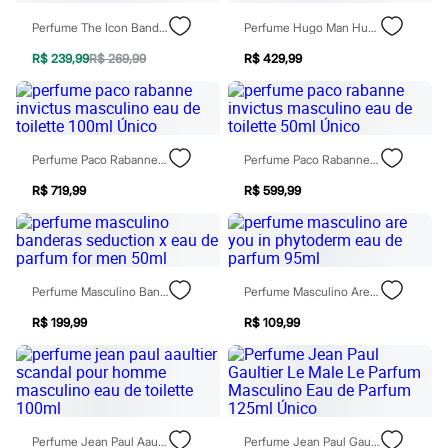
Todos os produtos
Infantil
Perfume The Icon Banderas Masculino Eau De Toilette 100ml
Perfume Hugo Man Hugo Boss Eau De Toilette Masculino 75ml Único
Em alta
R$ 239,99
R$ 269,99
R$ 429,99
Arrumadinho para os meninos
Romântico para as meninas
Inverno
Novidades
Roupas menina
0 a 24 meses
Perfume Paco Rabanne Invictus Masculino Eau De Toilette 100ml Único
Perfume Paco Rabanne Invictus Masculino Eau De Toilette 50ml Único
1 a 5 anos
4 a 12 anos
R$ 719,99
R$ 599,99
10 a 16 anos
Roupas menino
0 a 24 meses
1 a 5 anos
4 a 12 anos
Perfume Masculino Banderas Seduction X Eau De Parfum For Men 50ml
Perfume Masculino Are You In Phytoderm Eau De Parfum 95ml
10 a 16 anos
Acessórios
R$ 199,99
R$ 109,99
Recém-nascido
Bolsas e Mochilas
Chapéus
Calçados
Botas
Chinelos
Pantufas
Perfume Jean Paul Aaultier Scandal Pour Homme Masculino Eau De Toilette 100ml
Perfume Jean Paul Gaultier Le Male Le Parfum Masculino Eau De Parfum 125ml Único