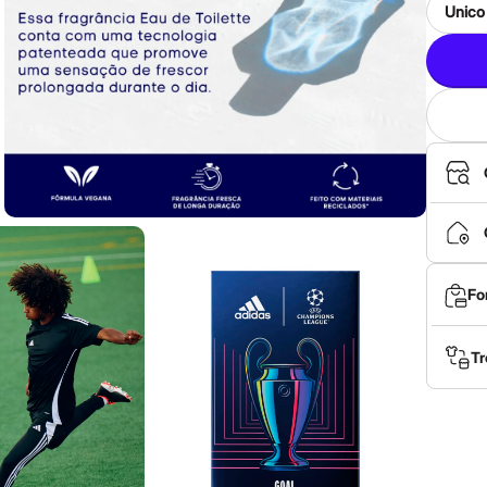
Unico
Fo
Tr