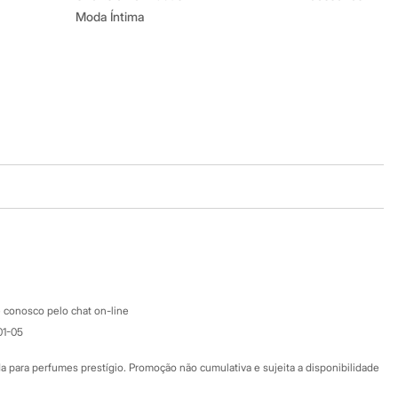
Moda Íntima
Baixe o app
Google store
Apple store
Atendimento
 conosco pelo chat on-line
01-05
Ajuda
Fale conosco
ara perfumes prestígio. Promoção não cumulativa e sujeita a disponibilidade
Nossas lojas