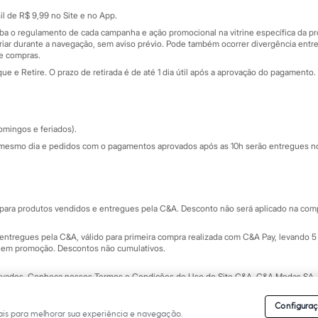
Sobre o cartão presente
nceira
l de R$ 9,99 no Site e no App.
de
iba o regulamento de cada campanha e ação promocional na vitrine específica da
iar durante a navegação, sem aviso prévio. Pode também ocorrer divergência entre
de compras.
 e Retire. O prazo de retirada é de até 1 dia útil após a aprovação do pagamento. 
omingos e feriados).
mesmo dia e pedidos com o pagamentos aprovados após as 10h serão entregues no 
Segurança e qualidade
ara produtos vendidos e entregues pela C&A. Desconto não será aplicado na compr
ntregues pela C&A, válido para primeira compra realizada com C&A Pay, levando 5 
s em promoção. Descontos não cumulativos.
rvados.
Conheça nossos Termos e Condições de Uso do Site C&A
. C&A Modas SA.
Configuraç
is para melhorar sua experiência e navegação.