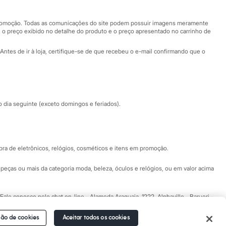
Nossas lojas plus size
Central de ética
 promoção. Todas as comunicações do site podem possuir imagens meramente
 o preço exibido no detalhe do produto e o preço apresentado no carrinho de
Eventos
Antes de ir à loja, certifique-se de que recebeu o e-mail confirmando que o
Especial Dia dos Pais
dia seguinte (exceto domingos e feriados).
a de eletrônicos, relógios, cosméticos e itens em promoção.
peças ou mais da categoria moda, beleza, óculos e relógios, ou em valor acima
 Fale conosco pelo
chat on-line
- Alameda Araguaia, 1222, Alphaville - Barueri -
ão de cookies
Aceitar todos os cookies