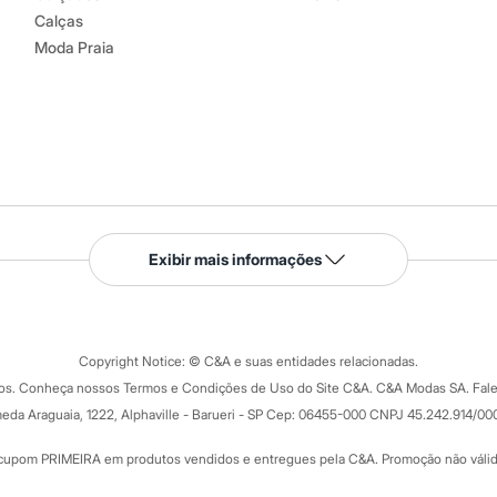
Calças
Moda Praia
Serviços
Exibir mais informações
Tipos de serviços
o C&A
Clique e retire
Trocas e devoluções
ograma
Copyright Notice: © C&A e suas entidades relacionadas.
Formas de pagamento
dos. Conheça nossos Termos e Condições de Uso do Site C&A. C&A Modas SA. Fale
Todas as vantagens
ay
eda Araguaia, 1222, Alphaville - Barueri - SP Cep: 06455-000 CNPJ 45.242.914/00
Minha C&A
rtão
Cupons de desconto
cupom PRIMEIRA em produtos vendidos e entregues pela C&A. Promoção não válida p
Cartão presente
atórios