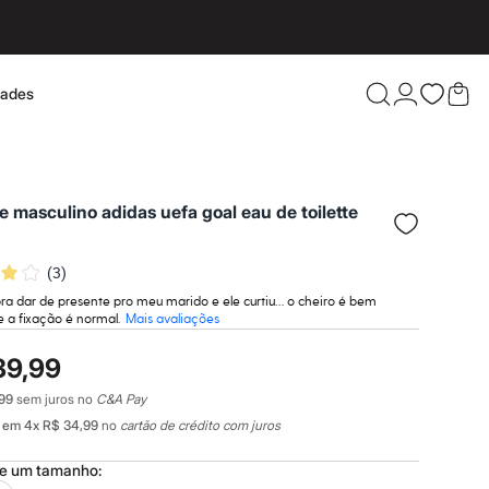
dades
Confira 
 masculino adidas uefa goal eau de toilette
(
3
)
ra dar de presente pro meu marido e ele curtiu… o cheiro é bem
e a fixação é normal.
Mais avaliações
39,99
99
sem juros no
C&A Pay
em
4
x
R$ 34,99
no
cartão de crédito com juros
ne um
tamanho
: