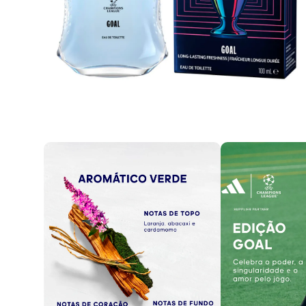
Casacos e Jaquetas
Jeans
Macacões
Saias
Shorts e Bermudas
Vestidos
Acessórios
Bolsas
Bonés e Chapéus
Bijoux
Cintos
Óculos
Relógios
Calçados
Botas
Chinelos
Rasteirinhas
Sandálias
Sapatilhas
Tênis
Marcas
City
Clock House
Mindset
Sawary