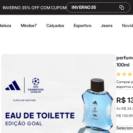
INVERNO35
INVERNO 35% OFF COM CUPOM
Beleza
Mindse7
Calçados
Esportivo
Jeans
Novi
perfume
100ml
Comprei p
esportivo 
R$ 1
4
x
R$ 34,
R$ 139,99
Selecio