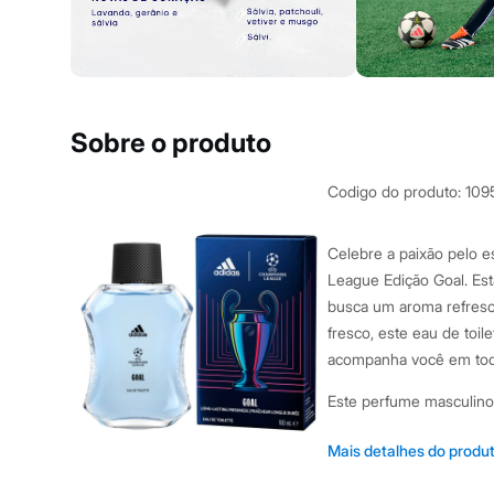
Yessica
Moda esportiva
Acessórios
Blusas
Calçados
Leggings
Shorts e Bermudas
Sobre o produto
Tops
Moda íntima
Calcinhas
Codigo do produto
:
109
Cintas e Modeladores
Meias
Pijamas
Celebre a paixão pelo 
Sutiãs e Tops
League Edição Goal. Est
Moda praia
Biquínis
busca um aroma refresc
Maiôs
fresco, este eau de toi
Saídas de praia
acompanha você em to
Personagens
Plus size
Este perfume masculino 
Blusas e Camisetas
Calças
Casacos e Jaquetas
Fragrância da famíli
Mais detalhes do produ
Jeans
Pirâmide olfativa co
Moda esportiva