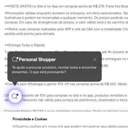
Sala de imprensa
Sonic
Educação fina
**FRETE GRÁTIS no Site e no App em compras acima de R$ 279. Frete fixo Brasi
Stitch
Privacidade
Sustentabilida
*Promoções válidas enquanto durarem os estoques, em itens selecionados. Sa
Beleza
Configuração de cookies
ilustrativas e podem ser encerradas a qualquer momento. Os preços poderão var
Kits
Minha privacidade
compras. Em caso de divergências de preços, o valor válido será o do carrinho 
Perfumes árabes
**Retire suas compras realizadas pelo APP e site da C&A com a modalidade Clique
Novidades
pedido está pronto para retirada.
Cabelos
Condicionador
Escovas e Pentes
**Entrega Turbo e Rápida
Finalizadores
Turbo: Pedidos aprovados entre 10h e 17h, serão entregues em até 4h (exceto d
Shampoo
Personal Shopper
Rápida: Pedidos com os pagamentos aprovados até as 10h, serão entregues no 
Tratamento
Cuidados com o corpo
*O valor do frete para o turbo é R$ 24,99 e para a rápida é R$ 14,99.
Te ajudo a procurar produtos, montar looks e encontrar
Formas de pagamento
Hidratante
presentes. O que está precisando?
*Essa condição ainda não estará disponível em todas as lojas.
Protetor solar
Tratamento
*Compre pelo Whatsapp e ganhe 10% off nas compras acima de R$ 200. Válido p
Cuidados com o rosto
Esfoliante
C&A Pay: desconto de 10% para compras no site e no app, produtos vendidos e e
Hidratante
de R$ 400. Desconto não válido para compra de eletrônicos, smartwatch e iten
Protetor solar
Tônicos
Copyright Notice: © C&A e suas entidades relacionadas. Todos os direitos rese
Maquiagens
SP Cep: 06455-000 CNPJ 45.242.914/0001-05
Base
Privacidade e Cookies
Batom
Utilizamos cookies em nosso site que podem armazenar seus dados pessoa