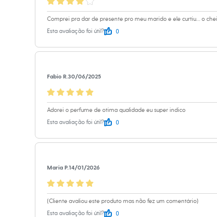
Sapatos
Sandálias e Papetes
Comprei pra dar de presente pro meu marido e ele curtiu… o chei
Tênis
Moda esportiva
0
Esta avaliação foi útil?
Acessórios
Bermudas
Camisetas
Calças
Calçados
Fabio R.
30/06/2025
Regatas
Moda íntima
Cuecas
Meias
Adorei o perfume de otima qualidade eu super indico
Pijamas
0
Esta avaliação foi útil?
Moda praia
Personagens
Plus size
Blusas e Camisetas
Calças
Maria P.
14/01/2026
Camisas
Casacos e Jaquetas
Jeans
Moda esportiva
(Cliente avaliou este produto mas não fez um comentário)
Shorts e Bermudas
Todos os produtos
0
Esta avaliação foi útil?