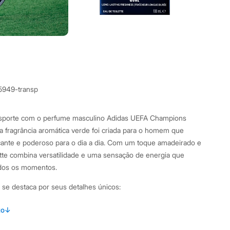
5949-transp
esporte com o perfume masculino Adidas UEFA Champions
a fragrância aromática verde foi criada para o homem que
ante e poderoso para o dia a dia. Com um toque amadeirado e
lette combina versatilidade e uma sensação de energia que
dos os momentos.
se destaca por seus detalhes únicos:
a olfativa aromática verde, com um toque amadeirado e fresco.
to
↓
m notas de topo de laranja, abacaxi e cardamomo; notas de